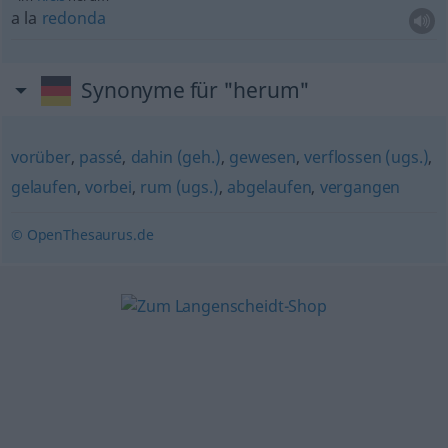
a la
redonda
Synonyme für "herum"
vorüber
,
passé
,
dahin (geh.)
,
gewesen
,
verflossen (ugs.)
,
gelaufen
,
vorbei
,
rum (ugs.)
,
abgelaufen
,
vergangen
© OpenThesaurus.de