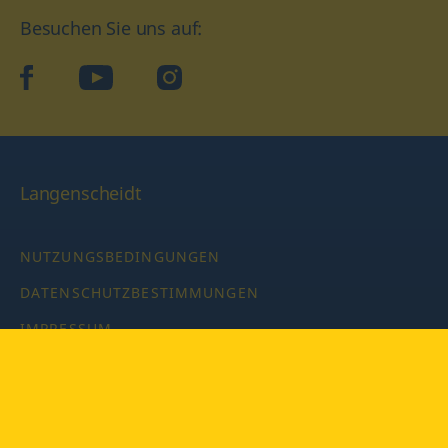
Besuchen Sie uns auf:
facebook
YouTube
Instagram
Langenscheidt
NUTZUNGSBEDINGUNGEN
DATENSCHUTZBESTIMMUNGEN
IMPRESSUM
PRIVATSPHÄRE-EINSTELLUNGEN
LATEINWÖRTERBUCH MIT CODE