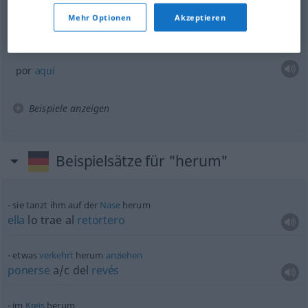
rondar
a
alguien
Mehr Optionen
Akzeptieren
hier herum
por
aquí
Beispiele anzeigen
Beispielsätze für "herum"
sie tanzt ihm auf der
Nase
herum
ella
lo trae al
retortero
etwas
verkehrt
herum
anziehen
ponerse
a/c
del
revés
im
Kreis
herum