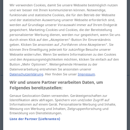
Wir verwenden Cookies, damit Sie unsere Webseite bestmöglich nutzen
Übersicht aller Übersetzungen
und wir besser mit Ihnen kommunizieren können. Notwendige,
funktionale und statistische Cookies, die für den Betrieb der Webseite
(Für mehr Details die Übersetzung anklicken/antippen)
und der statistischen Auswertung unserer Webseite erforderlich sind,
werden auf Grundlage unserer Vorauswahl immer auf Ihrem Endgerät
alrededor de …...
rondar a...
gespeichert. Marketing-Cookies und Cookies, die der Bereitstellung
personalisierter Werbung dienen, werden nur gespeichert, wenn Sie uns
durch einen Klick auf den „Akzeptieren“-Button Ihr Einverständnis
geben. Klicken Sie ansonsten auf „Fortfahren ohne Akzeptieren“. Sie
por aquí...
por allí...
al revés...
können Ihre Einwilligung jederzeit für zukünftige Besuche unserer
Webseite widerrufen. Wenn Sie weitere Informationen zu den Cookies
und den Anpassungsmöglichkeiten möchten, klicken Sie einfach auf den
del revés...
Button „Mehr Optionen“. Weitergehende Hinweise zu der
Datenverarbeitung entnehmen Sie ansonsten unserer
Datenschutzerklärung
. Hier finden Sie unser
Impressum
.
Wir und unsere Partner verarbeiten Daten, um
Beispiele
Folgendes bereitzustellen:
um … herum
a.
bei Zahlenangaben
Genaue Geolocation-Daten verwenden. Geräteeigenschaften zur
Identifikation aktiv abfragen. Speichern von und/oder Zugriff auf
Informationen auf einem Gerät. Personalisierte Werbung und Inhalte,
alrededor
de …
Messung von Werbung und Inhalten, Zielgruppenforschung und
Entwicklung von Dienstleistungen.
Liste der Partner (Lieferanten)
(immer) um jemanden herum
sein