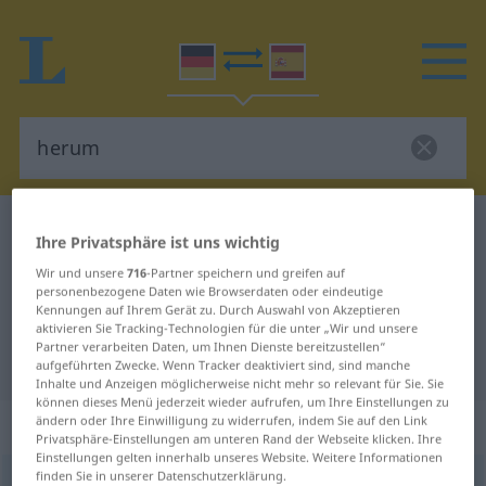
Deutsch-Spanisch Wörterbuch
herum
Ihre Privatsphäre ist uns wichtig
Deutsch-Spanisch Übersetzung für
Wir und unsere
716
-Partner speichern und greifen auf
personenbezogene Daten wie Browserdaten oder eindeutige
"herum"
Kennungen auf Ihrem Gerät zu. Durch Auswahl von Akzeptieren
aktivieren Sie Tracking-Technologien für die unter „Wir und unsere
Partner verarbeiten Daten, um Ihnen Dienste bereitzustellen“
"herum" Spanisch Übersetzung
aufgeführten Zwecke. Wenn Tracker deaktiviert sind, sind manche
Inhalte und Anzeigen möglicherweise nicht mehr so relevant für Sie. Sie
können dieses Menü jederzeit wieder aufrufen, um Ihre Einstellungen zu
„herum“
: Adverb
ändern oder Ihre Einwilligung zu widerrufen, indem Sie auf den Link
Privatsphäre-Einstellungen am unteren Rand der Webseite klicken. Ihre
Einstellungen gelten innerhalb unseres Website. Weitere Informationen
finden Sie in unserer Datenschutzerklärung.
herum
[hɛˈrʊm]
adv