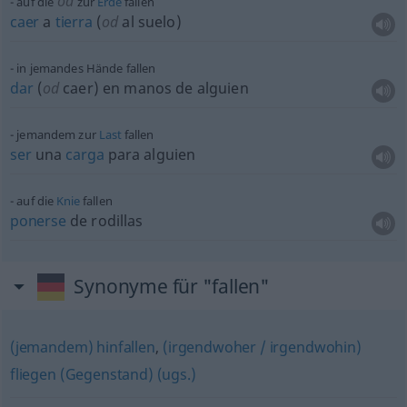
od
auf die
zur
Erde
fallen
caer
a
tierra
(
od
al suelo)
in jemandes Hände fallen
dar
(
od
caer) en manos de
alguien
jemandem zur
Last
fallen
ser
una
carga
para
alguien
auf die
Knie
fallen
ponerse
de rodillas
Synonyme für "fallen"
(jemandem) hinfallen
,
(irgendwoher / irgendwohin)
fliegen (Gegenstand) (ugs.)