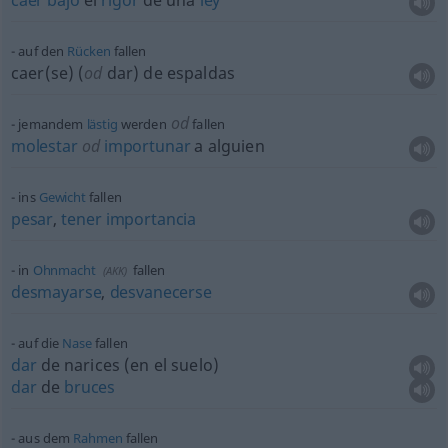
caer
bajo
el
rigor
de una
ley
auf den
Rücken
fallen
caer(se) (
od
dar) de espaldas
od
jemandem
lästig
werden
fallen
molestar
od
importunar
a
alguien
ins
Gewicht
fallen
pesar
,
tener
importancia
in
Ohnmacht
fallen
(
AKK
)
desmayarse
,
desvanecerse
auf die
Nase
fallen
dar
de narices (en el suelo)
dar
de
bruces
aus dem
Rahmen
fallen