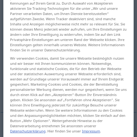
Kennungen auf Ihrem Gerät zu. Durch Auswahl von Akzeptieren
aktivieren Sie Tracking-Technologien für die unter „Wir und unsere
Übersicht aller Übersetzungen
Partner verarbeiten Daten, um Ihnen Dienste bereitzustellen“
(Für mehr Details die Übersetzung anklicken/antippen)
aufgeführten Zwecke. Wenn Tracker deaktiviert sind, sind manche
Inhalte und Anzeigen möglicherweise nicht mehr so relevant für Sie. Sie
können dieses Menü jederzeit wieder aufrufen, um Ihre Einstellungen zu
caerse
bajar, caer
ändern oder Ihre Einwilligung zu widerrufen, indem Sie auf den Link
Privatsphäre-Einstellungen am unteren Rand der Webseite klicken. Ihre
Einstellungen gelten innerhalb unseres Website. Weitere Informationen
caer, morir, muerto en la guerra
finden Sie in unserer Datenschutzerklärung.
Wir verwenden Cookies, damit Sie unsere Webseite bestmöglich nutzen
und wir besser mit Ihnen kommunizieren können. Notwendige,
caer, capitular
suprimirse
funktionale und statistische Cookies, die für den Betrieb der Webseite
und der statistischen Auswertung unserer Webseite erforderlich sind,
werden auf Grundlage unserer Vorauswahl immer auf Ihrem Endgerät
oírse, producirse
mencionarse
gespeichert. Marketing-Cookies und Cookies, die der Bereitstellung
personalisierter Werbung dienen, werden nur gespeichert, wenn Sie uns
durch einen Klick auf den „Akzeptieren“-Button Ihr Einverständnis
ser tomado
Weitere Beispiele...
geben. Klicken Sie ansonsten auf „Fortfahren ohne Akzeptieren“. Sie
können Ihre Einwilligung jederzeit für zukünftige Besuche unserer
Webseite widerrufen. Wenn Sie weitere Informationen zu den Cookies
und den Anpassungsmöglichkeiten möchten, klicken Sie einfach auf den
Button „Mehr Optionen“. Weitergehende Hinweise zu der
Datenverarbeitung entnehmen Sie ansonsten unserer
caer(se)
fallen
allgemein
Datenschutzerklärung
. Hier finden Sie unser
Impressum
.