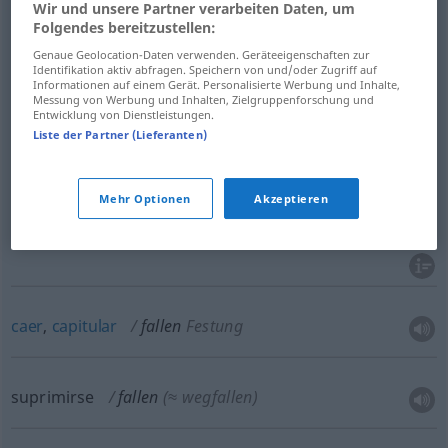
Wir und unsere Partner verarbeiten Daten, um
Folgendes bereitzustellen:
Genaue Geolocation-Daten verwenden. Geräteeigenschaften zur
Identifikation aktiv abfragen. Speichern von und/oder Zugriff auf
bajar
,
caer
fallen
Preise, Kurse, Temperatur
Informationen auf einem Gerät. Personalisierte Werbung und Inhalte,
Messung von Werbung und Inhalten, Zielgruppenforschung und
Entwicklung von Dienstleistungen.
Liste der Partner (Lieferanten)
caer
,
morir
fallen
Soldat
Mehr Optionen
Akzeptieren
muerto
(en la guerra)
fallen
MIL
caer
,
capitular
fallen
Festung
suprimirse
fallen
(≈ wegfallen)