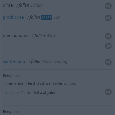
oírse
fallen
Schuss
producirse
fallen
Tor
SPORT
mencionarse
fallen
Wort
ser
tomado
fallen
Entscheidung
Beispiele
jemandem leicht/schwer fallen
mit adj
resultar
fácil/difícil a
alguien
Beispiele