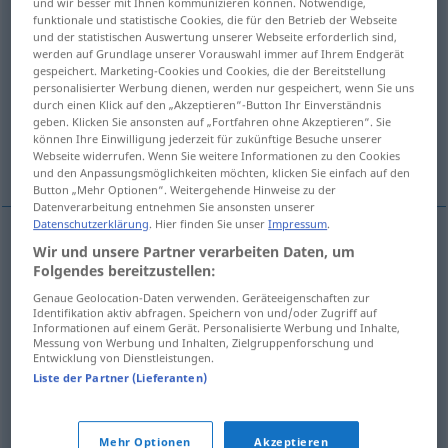
und wir besser mit Ihnen kommunizieren können. Notwendige,
funktionale und statistische Cookies, die für den Betrieb der Webseite
Übersicht aller Übersetzungen
und der statistischen Auswertung unserer Webseite erforderlich sind,
werden auf Grundlage unserer Vorauswahl immer auf Ihrem Endgerät
(Für mehr Details die Übersetzung anklicken/antippen)
gespeichert. Marketing-Cookies und Cookies, die der Bereitstellung
personalisierter Werbung dienen, werden nur gespeichert, wenn Sie uns
fallen, entfallen
durch einen Klick auf den „Akzeptieren“-Button Ihr Einverständnis
geben. Klicken Sie ansonsten auf „Fortfahren ohne Akzeptieren“. Sie
können Ihre Einwilligung jederzeit für zukünftige Besuche unserer
Webseite widerrufen. Wenn Sie weitere Informationen zu den Cookies
einen Rückfall erleiden, rückfällig werden
und den Anpassungsmöglichkeiten möchten, klicken Sie einfach auf den
Button „Mehr Optionen“. Weitergehende Hinweise zu der
Datenverarbeitung entnehmen Sie ansonsten unserer
Datenschutzerklärung
. Hier finden Sie unser
Impressum
.
Wir und unsere Partner verarbeiten Daten, um
fallen
(
an
)
recaer
en
ACUS
Folgendes bereitzustellen:
Genaue Geolocation-Daten verwenden. Geräteeigenschaften zur
entfallen
(
auf
)
recaer
en
ACUS
Identifikation aktiv abfragen. Speichern von und/oder Zugriff auf
Informationen auf einem Gerät. Personalisierte Werbung und Inhalte,
Messung von Werbung und Inhalten, Zielgruppenforschung und
Entwicklung von Dienstleistungen.
Liste der Partner (Lieferanten)
einen
Rückfall
erleiden
recaer
MED
Mehr Optionen
Akzeptieren