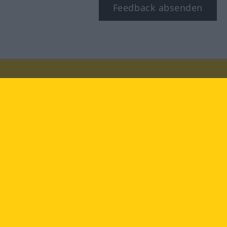
Feedback absenden
Besuchen Sie uns auf:
facebook
YouTube
Instagram
Langenscheidt
NUTZUNGSBEDINGUNGEN
DATENSCHUTZBESTIMMUNGEN