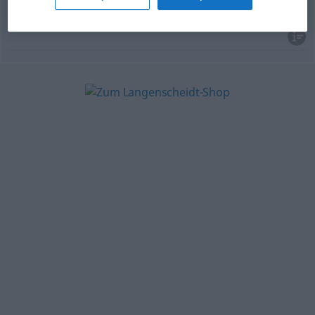
rückfällig
werden
recaer
JUR