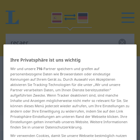
Ihre Privatsphäre ist uns wichtig
Spanisch-Deutsch Wörterbuch
recaer
Wir und unsere
716
-Partner speichern und greifen auf
personenbezogene Daten wie Browserdaten oder eindeutige
Spanisch-Deutsch Übersetzung für
Kennungen auf Ihrem Gerät zu. Durch Auswahl von Akzeptieren
"recaer"
aktivieren Sie Tracking-Technologien für die unter „Wir und unsere
Partner verarbeiten Daten, um Ihnen Dienste bereitzustellen“
aufgeführten Zwecke. Wenn Tracker deaktiviert sind, sind manche
Inhalte und Anzeigen möglicherweise nicht mehr so relevant für Sie. Sie
"recaer" Deutsch Übersetzung
können dieses Menü jederzeit wieder aufrufen, um Ihre Einstellungen zu
ändern oder Ihre Einwilligung zu widerrufen, indem Sie auf den Link
Privatsphäre-Einstellungen am unteren Rand der Webseite klicken. Ihre
„recaer“
: verbo intransitivo
Einstellungen gelten innerhalb unseres Website. Weitere Informationen
finden Sie in unserer Datenschutzerklärung.
Wir verwenden Cookies, damit Sie unsere Webseite bestmöglich nutzen
recaer
[rrɛkaˈɛr]
v/i
FIG