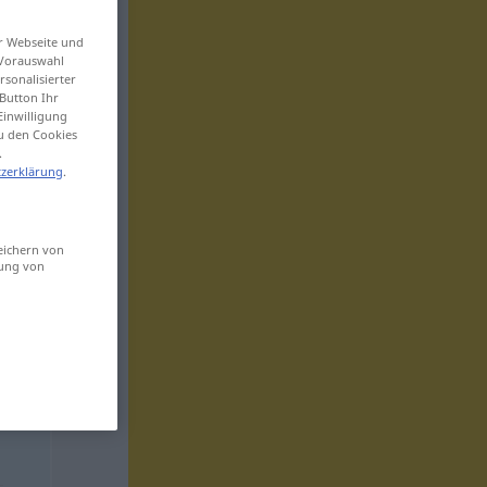
er Webseite und
 Vorauswahl
sonalisierter
Button Ihr
Einwilligung
zu den Cookies
.
zerklärung
.
eichern von
sung von