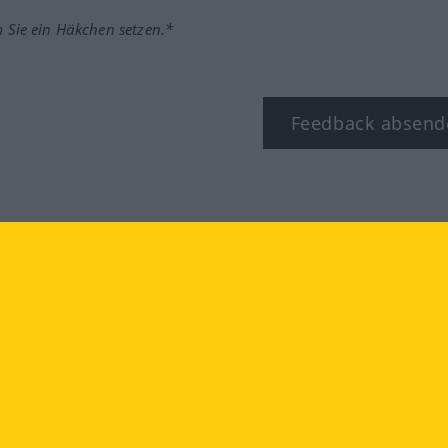
m Sie ein Häkchen setzen.*
Feedback absend
ook
YouTube
Instagram