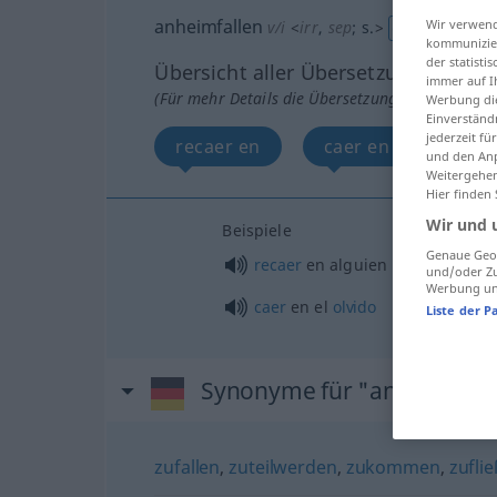
anheimfallen
Wir verwend
v/i
<
irr
,
sep
;
s.
>
GEH
kommunizier
der statist
Übersicht aller Übersetzungen
immer auf I
(Für mehr Details die Übersetzung anklicken/an
Werbung die
Einverständ
jederzeit f
recaer en
caer en el olvido
und den Anp
Weitergehen
Hier finden
Wir und 
Beispiele
Genaue Geol
recaer
en
alguien
und/oder Zu
Werbung und
caer
en el
olvido
Liste der P
Synonyme für "anheimfall
zufallen
,
zuteilwerden
,
zukommen
,
zufli