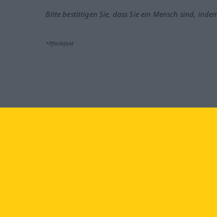
Bitte bestätigen Sie, dass Sie ein Mensch sind, inde
*Pflichtfeld
Besuchen Sie uns auf:
faceb
Langenscheidt