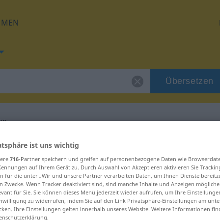
HMEN
Übersetzen
en
 für "anheimfallen"
atsphäre ist uns wichtig
sere
716
-Partner speichern und greifen auf personenbezogene Daten wie Browserdat
Kennungen auf Ihrem Gerät zu. Durch Auswahl von Akzeptieren aktivieren Sie Trackin
etzung
n für die unter „Wir und unsere Partner verarbeiten Daten, um Ihnen Dienste bereitz
n Zwecke. Wenn Tracker deaktiviert sind, sind manche Inhalte und Anzeigen mögliche
evant für Sie. Sie können dieses Menü jederzeit wieder aufrufen, um Ihre Einstellung
inwilligung zu widerrufen, indem Sie auf den Link Privatsphäre-Einstellungen am unt
es Verb
cken. Ihre Einstellungen gelten innerhalb unseres Website. Weitere Informationen fin
enschutzerklärung.