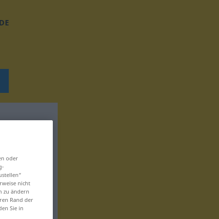
DE
en oder
g-
ustellen“
rweise nicht
en zu ändern
eren Rand der
den Sie in