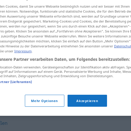
en Cookies, damit Sie unsere Webseite bestmöglich nutzen und wir besser mit Ihnen
en können. Notwendige, funktionale und statistische Cookies, die für den Betrieb d
ischen Auswertung unserer Webseite erforderlich sind, werden auf Grundlage unserer
hrem Endgerät gespeichert. Marketing-Cookies und Cookies, die der Bereitstellung per
tippen)
nen, werden nur gespeichert, wenn Sie uns durch einen Klick auf den „Akzeptieren“-
nis geben. Klicken Sie ansonsten auf „Fortfahren ohne Akzeptieren“. Sie können Ihre 
ür zukünftige Besuche unserer Webseite widerrufen. Wenn Sie weitere Informationen 
assungsmöglichkeiten möchten, klicken Sie einfach auf den Button „Mehr Optionen“
de Hinweise zu der Datenverarbeitung entnehmen Sie ansonsten unserer
Datenschut
 Sie unser
Impressum
.
unsere Partner verarbeiten Daten, um Folgendes bereitzustellen:
ocation-Daten verwenden. Geräteeigenschaften zur Identifikation aktiv abfragen. Sp
jemandem anheimfallen
Vermögen
griff auf Informationen auf einem Gerät. Personalisierte Werbung und Inhalte, Mes
 Inhalten, Zielgruppenforschung und Entwicklung von Dienstleistungen.
der
Vergessenheit
anheimfallen
artner (Lieferanten)
Mehr Optionen
Akzeptieren
en"
eßen