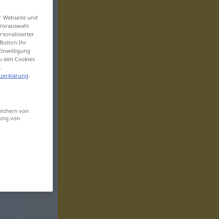
er Webseite und
 Vorauswahl
sonalisierter
Button Ihr
Einwilligung
zu den Cookies
.
zerklärung
.
eichern von
sung von