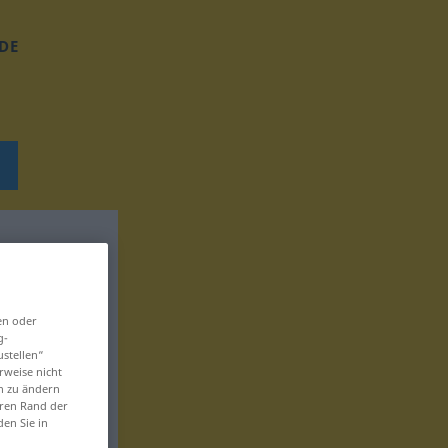
DE
en oder
g-
ustellen“
rweise nicht
en zu ändern
eren Rand der
den Sie in