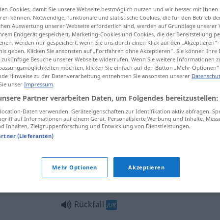
en Cookies, damit Sie unsere Webseite bestmöglich nutzen und wir besser mit Ihnen
en können. Notwendige, funktionale und statistische Cookies, die für den Betrieb d
ischen Auswertung unserer Webseite erforderlich sind, werden auf Grundlage unserer
hrem Endgerät gespeichert. Marketing-Cookies und Cookies, die der Bereitstellung per
tippen)
nen, werden nur gespeichert, wenn Sie uns durch einen Klick auf den „Akzeptieren“-
nis geben. Klicken Sie ansonsten auf „Fortfahren ohne Akzeptieren“. Sie können Ihre 
ür zukünftige Besuche unserer Webseite widerrufen. Wenn Sie weitere Informationen 
dencia
assungsmöglichkeiten möchten, klicken Sie einfach auf den Button „Mehr Optionen“
de Hinweise zu der Datenverarbeitung entnehmen Sie ansonsten unserer
Datenschut
 Sie unser
Impressum
.
unsere Partner verarbeiten Daten, um Folgendes bereitzustellen:
Rückfall
MED
ocation-Daten verwenden. Geräteeigenschaften zur Identifikation aktiv abfragen. Sp
griff auf Informationen auf einem Gerät. Personalisierte Werbung und Inhalte, Mes
 Inhalten, Zielgruppenforschung und Entwicklung von Dienstleistungen.
artner (Lieferanten)
od
einen Rückfall
haben
erleiden
Mehr Optionen
Akzeptieren
Rückfall
in
(≈ Zurückfallen)
AKK
Rückfall
JUR