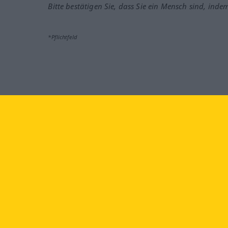
Bitte bestätigen Sie, dass Sie ein Mensch sind, inde
*Pflichtfeld
Besuchen Sie uns auf:
faceb
Langenscheidt