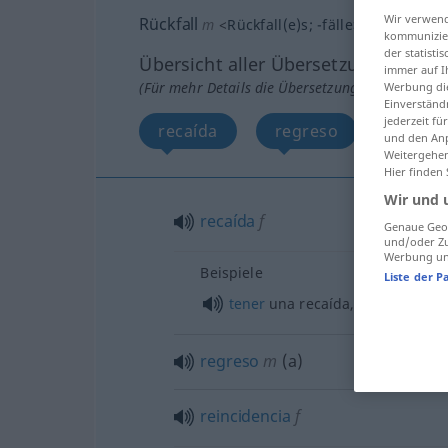
Wir verwend
Rückfall
m
<
Rückfall(e)s
;
-fälle
>
kommunizier
der statist
Übersicht aller Übersetzungen
immer auf I
(Für mehr Details die Übersetzung anklicken/an
Werbung die
Einverständ
jederzeit f
recaída
regreso
reinci
und den Anp
Weitergehen
Hier finden
Wir und 
recaída
f
Genaue Geol
und/oder Zu
Werbung und
Beispiele
Liste der P
tener
una recaída,
reincidir
regreso
m
(
a
)
reincidencia
f