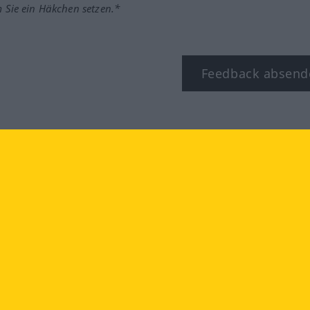
m Sie ein Häkchen setzen.*
Feedback absend
ook
YouTube
Instagram