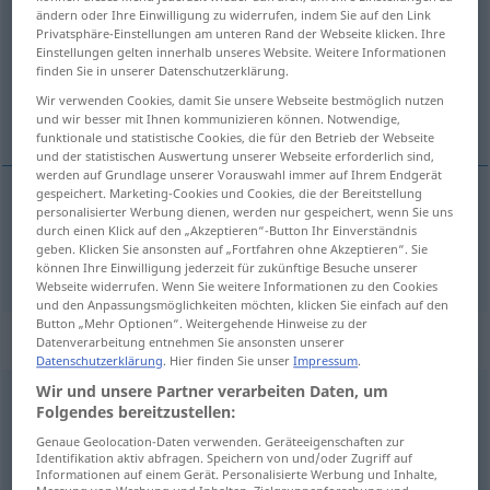
ändern oder Ihre Einwilligung zu widerrufen, indem Sie auf den Link
Privatsphäre-Einstellungen am unteren Rand der Webseite klicken. Ihre
Übersicht aller Übersetzungen
Einstellungen gelten innerhalb unseres Website. Weitere Informationen
(Für mehr Details die Übersetzung anklicken/antippen)
finden Sie in unserer Datenschutzerklärung.
Wir verwenden Cookies, damit Sie unsere Webseite bestmöglich nutzen
sehr
und wir besser mit Ihnen kommunizieren können. Notwendige,
funktionale und statistische Cookies, die für den Betrieb der Webseite
und der statistischen Auswertung unserer Webseite erforderlich sind,
werden auf Grundlage unserer Vorauswahl immer auf Ihrem Endgerät
gespeichert. Marketing-Cookies und Cookies, die der Bereitstellung
personalisierter Werbung dienen, werden nur gespeichert, wenn Sie uns
sehr
muy
durch einen Klick auf den „Akzeptieren“-Button Ihr Einverständnis
geben. Klicken Sie ansonsten auf „Fortfahren ohne Akzeptieren“. Sie
können Ihre Einwilligung jederzeit für zukünftige Besuche unserer
Webseite widerrufen. Wenn Sie weitere Informationen zu den Cookies
und den Anpassungsmöglichkeiten möchten, klicken Sie einfach auf den
Button „Mehr Optionen“. Weitergehende Hinweise zu der
„muy“
: femenino
Datenverarbeitung entnehmen Sie ansonsten unserer
Datenschutzerklärung
. Hier finden Sie unser
Impressum
.
Wir und unsere Partner verarbeiten Daten, um
muy
f
POP
Folgendes bereitzustellen:
Übersicht aller Übersetzungen
Genaue Geolocation-Daten verwenden. Geräteeigenschaften zur
Identifikation aktiv abfragen. Speichern von und/oder Zugriff auf
(Für mehr Details die Übersetzung anklicken/antippen)
Informationen auf einem Gerät. Personalisierte Werbung und Inhalte,