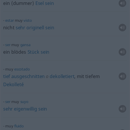
ein (dummer)
Esel
sein
estar
muy
visto
nicht
sehr
originell
sein
ser
muy
gansa
ein blödes
Stück
sein
muy
escotado
tief
ausgeschnitten
o
dekolletiert
, mit tiefem
Dekolleté
ser
muy
suyo
sehr
eigenwillig
sein
muy
fluido