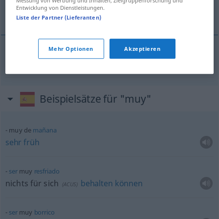
Messung von Werbung und Inhalten, Zielgruppenforschung und
Entwicklung von Dienstleistungen.
Zunge
Liste der Partner (Lieferanten)
Mehr Optionen
Akzeptieren
Zunge
f
muy
lengua
Beispielsätze für "muy"
muy de
mañana
sehr
früh
ser
muy
resfriado
nichts für sich
behalten
können
(
ACUS
)
ser
muy
borrico