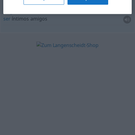
eng
befreundet
sein
ser
íntimos amigos