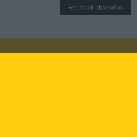
Feedback absenden
Besuchen Sie uns auf:
facebook
YouTube
Instagram
Langenscheidt
NUTZUNGSBEDINGUNGEN