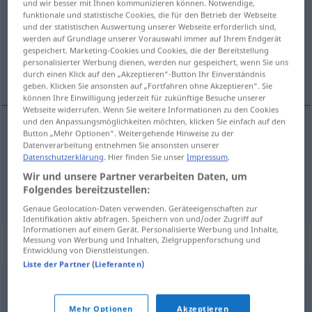
und wir besser mit Ihnen kommunizieren können. Notwendige,
funktionale und statistische Cookies, die für den Betrieb der Webseite
Übersicht aller Übersetzungen
und der statistischen Auswertung unserer Webseite erforderlich sind,
werden auf Grundlage unserer Vorauswahl immer auf Ihrem Endgerät
(Für mehr Details die Übersetzung anklicken/antippen)
gespeichert. Marketing-Cookies und Cookies, die der Bereitstellung
personalisierter Werbung dienen, werden nur gespeichert, wenn Sie uns
ser amigos
durch einen Klick auf den „Akzeptieren“-Button Ihr Einverständnis
geben. Klicken Sie ansonsten auf „Fortfahren ohne Akzeptieren“. Sie
können Ihre Einwilligung jederzeit für zukünftige Besuche unserer
Webseite widerrufen. Wenn Sie weitere Informationen zu den Cookies
und den Anpassungsmöglichkeiten möchten, klicken Sie einfach auf den
Beispiele
Button „Mehr Optionen“. Weitergehende Hinweise zu der
Datenverarbeitung entnehmen Sie ansonsten unserer
befreundet
sein
Datenschutzerklärung
. Hier finden Sie unser
Impressum
.
Wir und unsere Partner verarbeiten Daten, um
bzw
de
ser
amigo(s)
amiga(s)
(
)
Folgendes bereitzustellen:
Genaue Geolocation-Daten verwenden. Geräteeigenschaften zur
Identifikation aktiv abfragen. Speichern von und/oder Zugriff auf
Informationen auf einem Gerät. Personalisierte Werbung und Inhalte,
Messung von Werbung und Inhalten, Zielgruppenforschung und
Beispielsätze für "befreundet"
Entwicklung von Dienstleistungen.
Liste der Partner (Lieferanten)
(mit jemandem)
fest
befreundet
sein
ser
novio
(de
alguien
)
Mehr Optionen
Akzeptieren