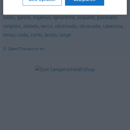
jumento
,
asno
,
pollino
,
burro
,
garañón
,
rucio
,
onagro
bobo
,
ganso
,
ingenuo
,
ignorante
,
zoquete
,
pasmado
,
simplón
,
alelado
,
terco
,
obstinado
,
obcecado
,
cabezota
,
tenaz
,
rudo
,
corto
,
bruto
,
torpe
© OpenThesaurus-es