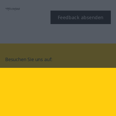
*Pflichtfeld
Feedback absenden
Besuchen Sie uns auf:
facebook
YouTube
Instagram
Langenscheidt