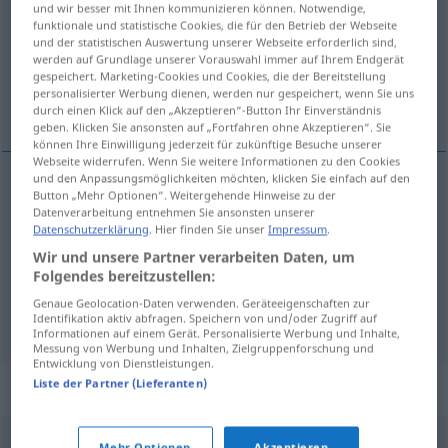
und wir besser mit Ihnen kommunizieren können. Notwendige,
funktionale und statistische Cookies, die für den Betrieb der Webseite
Übersicht aller Übersetzungen
und der statistischen Auswertung unserer Webseite erforderlich sind,
werden auf Grundlage unserer Vorauswahl immer auf Ihrem Endgerät
(Für mehr Details die Übersetzung anklicken/antippen)
gespeichert. Marketing-Cookies und Cookies, die der Bereitstellung
personalisierter Werbung dienen, werden nur gespeichert, wenn Sie uns
Esel
durch einen Klick auf den „Akzeptieren“-Button Ihr Einverständnis
geben. Klicken Sie ansonsten auf „Fortfahren ohne Akzeptieren“. Sie
können Ihre Einwilligung jederzeit für zukünftige Besuche unserer
Webseite widerrufen. Wenn Sie weitere Informationen zu den Cookies
und den Anpassungsmöglichkeiten möchten, klicken Sie einfach auf den
Button „Mehr Optionen“. Weitergehende Hinweise zu der
Esel
m
borrico
tb
FIG
Datenverarbeitung entnehmen Sie ansonsten unserer
Datenschutzerklärung
. Hier finden Sie unser
Impressum
.
Wir und unsere Partner verarbeiten Daten, um
Folgendes bereitzustellen:
Genaue Geolocation-Daten verwenden. Geräteeigenschaften zur
borriqueta
borrico
→ siehe „
“
TEC
Identifikation aktiv abfragen. Speichern von und/oder Zugriff auf
Informationen auf einem Gerät. Personalisierte Werbung und Inhalte,
Messung von Werbung und Inhalten, Zielgruppenforschung und
Entwicklung von Dienstleistungen.
Liste der Partner (Lieferanten)
Synonyme für "borrico"
Mehr Optionen
Akzeptieren