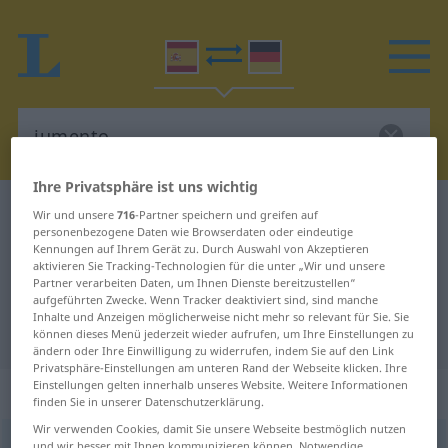
Ihre Privatsphäre ist uns wichtig
Spanisch-Deutsch Wörterbuch
jumento
Wir und unsere
716
-Partner speichern und greifen auf
personenbezogene Daten wie Browserdaten oder eindeutige
Spanisch-Deutsch Übersetzung für
Kennungen auf Ihrem Gerät zu. Durch Auswahl von Akzeptieren
aktivieren Sie Tracking-Technologien für die unter „Wir und unsere
"jumento"
Partner verarbeiten Daten, um Ihnen Dienste bereitzustellen“
aufgeführten Zwecke. Wenn Tracker deaktiviert sind, sind manche
Inhalte und Anzeigen möglicherweise nicht mehr so relevant für Sie. Sie
"jumento" Deutsch Übersetzung
können dieses Menü jederzeit wieder aufrufen, um Ihre Einstellungen zu
ändern oder Ihre Einwilligung zu widerrufen, indem Sie auf den Link
Privatsphäre-Einstellungen am unteren Rand der Webseite klicken. Ihre
Einstellungen gelten innerhalb unseres Website. Weitere Informationen
„jumento“
: masculino
finden Sie in unserer Datenschutzerklärung.
Wir verwenden Cookies, damit Sie unsere Webseite bestmöglich nutzen
jumento
[xuˈmento]
m
und wir besser mit Ihnen kommunizieren können. Notwendige,