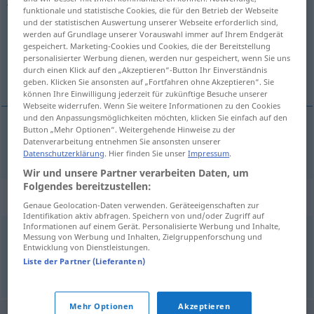
funktionale und statistische Cookies, die für den Betrieb der Webseite
und der statistischen Auswertung unserer Webseite erforderlich sind,
Übersicht aller Übersetzungen
werden auf Grundlage unserer Vorauswahl immer auf Ihrem Endgerät
(Für mehr Details die Übersetzung anklicken/antippen)
gespeichert. Marketing-Cookies und Cookies, die der Bereitstellung
personalisierter Werbung dienen, werden nur gespeichert, wenn Sie uns
durch einen Klick auf den „Akzeptieren“-Button Ihr Einverständnis
Esel
geben. Klicken Sie ansonsten auf „Fortfahren ohne Akzeptieren“. Sie
können Ihre Einwilligung jederzeit für zukünftige Besuche unserer
Webseite widerrufen. Wenn Sie weitere Informationen zu den Cookies
und den Anpassungsmöglichkeiten möchten, klicken Sie einfach auf den
Button „Mehr Optionen“. Weitergehende Hinweise zu der
Datenverarbeitung entnehmen Sie ansonsten unserer
Esel
m
jumento
tb
FIG
Datenschutzerklärung
. Hier finden Sie unser
Impressum
.
Wir und unsere Partner verarbeiten Daten, um
Folgendes bereitzustellen:
Synonyme für "jumento"
Genaue Geolocation-Daten verwenden. Geräteeigenschaften zur
Identifikation aktiv abfragen. Speichern von und/oder Zugriff auf
Informationen auf einem Gerät. Personalisierte Werbung und Inhalte,
Messung von Werbung und Inhalten, Zielgruppenforschung und
borrico
,
asno
,
pollino
,
burro
,
garañón
,
rucio
,
onagro
Entwicklung von Dienstleistungen.
Liste der Partner (Lieferanten)
© OpenThesaurus-es
Mehr Optionen
Akzeptieren