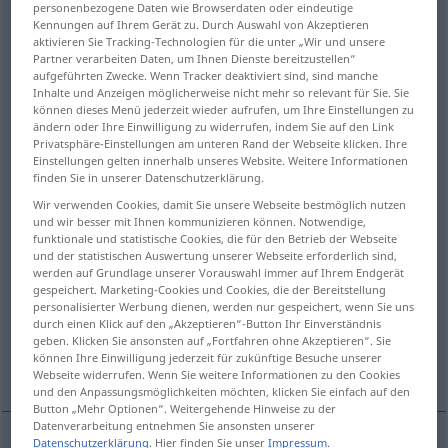
personenbezogene Daten wie Browserdaten oder eindeutige
Kennungen auf Ihrem Gerät zu. Durch Auswahl von Akzeptieren
Übersicht aller Übersetzungen
aktivieren Sie Tracking-Technologien für die unter „Wir und unsere
Partner verarbeiten Daten, um Ihnen Dienste bereitzustellen“
(Für mehr Details die Übersetzung anklicken/antippen)
aufgeführten Zwecke. Wenn Tracker deaktiviert sind, sind manche
Inhalte und Anzeigen möglicherweise nicht mehr so relevant für Sie. Sie
eintreten, hineingehen, -kommen,
können dieses Menü jederzeit wieder aufrufen, um Ihre Einstellungen zu
hineinfahren, einziehen
ändern oder Ihre Einwilligung zu widerrufen, indem Sie auf den Link
Privatsphäre-Einstellungen am unteren Rand der Webseite klicken. Ihre
Einstellungen gelten innerhalb unseres Website. Weitere Informationen
finden Sie in unserer Datenschutzerklärung.
sich einloggen
einsetzen
Wir verwenden Cookies, damit Sie unsere Webseite bestmöglich nutzen
und wir besser mit Ihnen kommunizieren können. Notwendige,
eingehen
funktionale und statistische Cookies, die für den Betrieb der Webseite
und der statistischen Auswertung unserer Webseite erforderlich sind,
werden auf Grundlage unserer Vorauswahl immer auf Ihrem Endgerät
eindringen, einmarschieren, einsteigen,
gespeichert. Marketing-Cookies und Cookies, die der Bereitstellung
personalisierter Werbung dienen, werden nur gespeichert, wenn Sie uns
einfahren
durch einen Klick auf den „Akzeptieren“-Button Ihr Einverständnis
geben. Klicken Sie ansonsten auf „Fortfahren ohne Akzeptieren“. Sie
können Ihre Einwilligung jederzeit für zukünftige Besuche unserer
einlaufen
Weitere Beispiele...
Webseite widerrufen. Wenn Sie weitere Informationen zu den Cookies
und den Anpassungsmöglichkeiten möchten, klicken Sie einfach auf den
Button „Mehr Optionen“. Weitergehende Hinweise zu der
Datenverarbeitung entnehmen Sie ansonsten unserer
Datenschutzerklärung
. Hier finden Sie unser
Impressum
.