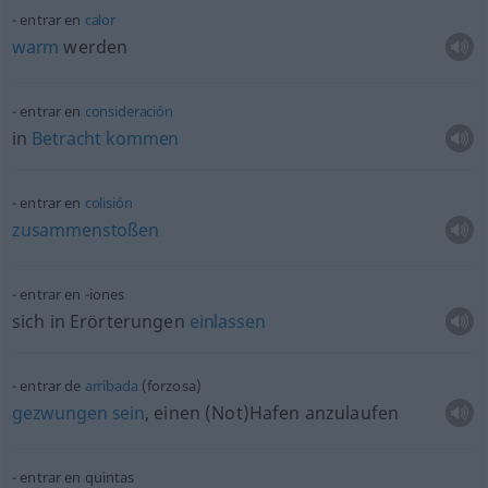
entrar en
calor
warm
werden
entrar en
consideración
in
Betracht
kommen
entrar en
colisión
zusammenstoßen
entrar en -iones
sich in Erörterungen
einlassen
entrar de
arribada
(forzosa)
gezwungen
sein
, einen (Not)Hafen anzulaufen
entrar en quintas