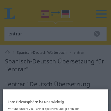
Spanisch-Deutsch Wörterbuch
entrar
Spanisch-Deutsch Übersetzung für
"entrar"
"entrar" Deutsch Übersetzung
„entrar“
: verbo intransitivo
Ihre Privatsphäre ist uns wichtig
Wir und unsere
716
-Partner speichern und greifen auf
entrar
[enˈtrar]
v/i