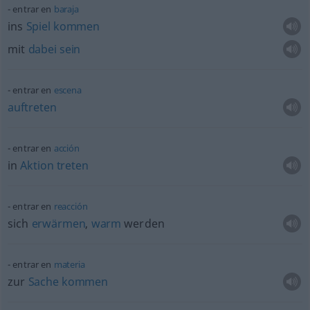
entrar en
baraja
ins
Spiel
kommen
mit
dabei
sein
entrar en
escena
auftreten
entrar en
acción
in
Aktion
treten
entrar en
reacción
sich
erwärmen
,
warm
werden
entrar en
materia
zur
Sache
kommen