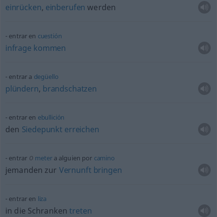
einrücken
,
einberufen
werden
entrar en
cuestión
infrage
kommen
entrar a
degüello
plündern
,
brandschatzen
entrar en
ebullición
den
Siedepunkt
erreichen
o
entrar
meter
a
alguien
por
camino
jemanden zur
Vernunft
bringen
entrar en
liza
in die Schranken
treten