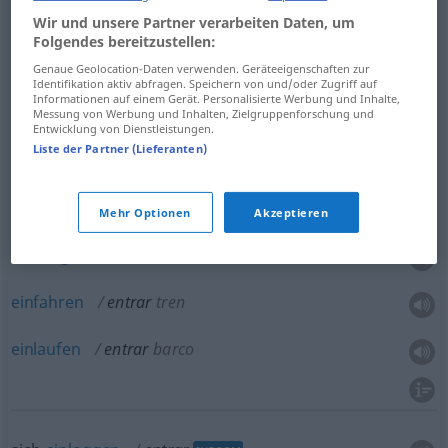
eintreten
(
in
)
entrar
en
(≈ introducirse)
Wir und unsere Partner verarbeiten Daten, um
ACUS
Folgendes bereitzustellen:
hineingehen
, -kommen
entrar
Genaue Geolocation-Daten verwenden. Geräteeigenschaften zur
Identifikation aktiv abfragen. Speichern von und/oder Zugriff auf
Informationen auf einem Gerät. Personalisierte Werbung und Inhalte,
hineinfahren
entrar
con vehículo
Messung von Werbung und Inhalten, Zielgruppenforschung und
Entwicklung von Dienstleistungen.
Liste der Partner (Lieferanten)
einziehen
,
einmarschieren
entrar
MIL
eindringen
(
durch
)
entrar
por
(≈ penetrar)
Mehr Optionen
Akzeptieren
einsteigen
entrar
en un vehículo
einfahren
entrar
tren
einlaufen
entrar
barco