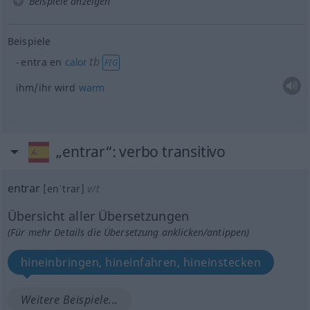
Beispiele anzeigen
Beispiele
tb
entra en
calor
FIG
ihm/ihr wird
warm
„entrar“
: verbo transitivo
entrar
[enˈtrar]
v/t
Übersicht aller Übersetzungen
(Für mehr Details die Übersetzung anklicken/antippen)
hineinbringen, hineinfahren, hineinstecken
Weitere Beispiele...