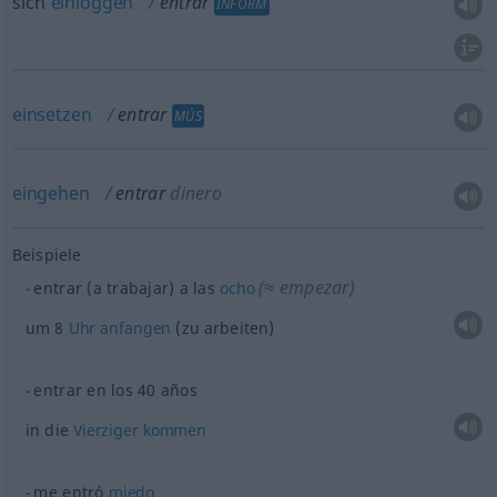
sich
einloggen
entrar
INFORM
einsetzen
entrar
MÚS
eingehen
entrar
dinero
Beispiele
(≈ empezar)
entrar (a trabajar) a las
ocho
um 8
Uhr
anfangen
(zu arbeiten)
entrar en los 40 años
in die
Vierziger
kommen
me entró
miedo