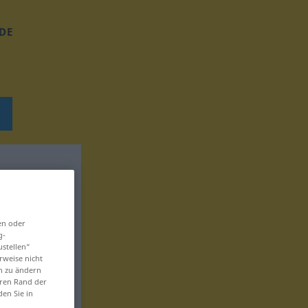
DE
en oder
g-
ustellen“
rweise nicht
en zu ändern
eren Rand der
den Sie in