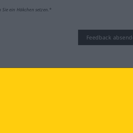
m Sie ein Häkchen setzen.*
Feedback absend
ook
YouTube
Instagram