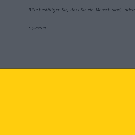
Bitte bestätigen Sie, dass Sie ein Mensch sind, inde
*Pflichtfeld
Besuchen Sie uns auf:
faceb
Langenscheidt