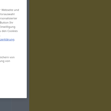
er Webseite und
 Vorauswahl
sonalisierter
Button Ihr
Einwilligung
zu den Cookies
.
zerklärung
.
eichern von
sung von