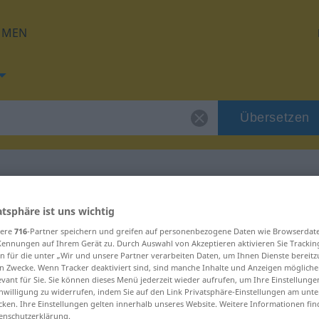
HMEN
Übersetzen
für "arribar"
atsphäre ist uns wichtig
sere
716
-Partner speichern und greifen auf personenbezogene Daten wie Browserdat
Kennungen auf Ihrem Gerät zu. Durch Auswahl von Akzeptieren aktivieren Sie Trackin
n für die unter „Wir und unsere Partner verarbeiten Daten, um Ihnen Dienste bereitz
n Zwecke. Wenn Tracker deaktiviert sind, sind manche Inhalte und Anzeigen mögliche
evant für Sie. Sie können dieses Menü jederzeit wieder aufrufen, um Ihre Einstellung
inwilligung zu widerrufen, indem Sie auf den Link Privatsphäre-Einstellungen am unt
o
cken. Ihre Einstellungen gelten innerhalb unseres Website. Weitere Informationen fin
enschutzerklärung.