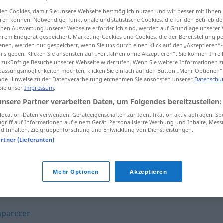
en Cookies, damit Sie unsere Webseite bestmöglich nutzen und wir besser mit Ihnen
en können. Notwendige, funktionale und statistische Cookies, die für den Betrieb d
ischen Auswertung unserer Webseite erforderlich sind, werden auf Grundlage unserer
hrem Endgerät gespeichert. Marketing-Cookies und Cookies, die der Bereitstellung per
tippen)
nen, werden nur gespeichert, wenn Sie uns durch einen Klick auf den „Akzeptieren“-
nis geben. Klicken Sie ansonsten auf „Fortfahren ohne Akzeptieren“. Sie können Ihre 
ür zukünftige Besuche unserer Webseite widerrufen. Wenn Sie weitere Informationen 
assungsmöglichkeiten möchten, klicken Sie einfach auf den Button „Mehr Optionen“
de Hinweise zu der Datenverarbeitung entnehmen Sie ansonsten unserer
Datenschut
 Sie unser
Impressum
.
unsere Partner verarbeiten Daten, um Folgendes bereitzustellen:
arribar
MAR
ocation-Daten verwenden. Geräteeigenschaften zur Identifikation aktiv abfragen. Sp
griff auf Informationen auf einem Gerät. Personalisierte Werbung und Inhalte, Mes
 Inhalten, Zielgruppenforschung und Entwicklung von Dienstleistungen.
artner (Lieferanten)
arribar
AM
Mehr Optionen
Akzeptieren
aparecer