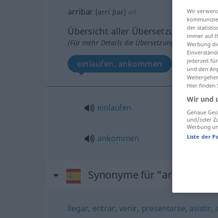
arribar
Wir verwend
[arriˈβar]
v/i
kommunizier
der statist
Übersicht aller Übersetzungen
immer auf I
(Für mehr Details die Übersetzung anklicken/an
Werbung die
Einverständ
jederzeit f
einlaufen, ankommen
und den Anp
Weitergehen
Hier finden
Wir und 
einlaufen
Genaue Geol
und/oder Zu
Werbung und
Liste der P
ankommen
Synonyme für "arribar"
llegar
,
entrar
,
venir
,
presentarse
,
asistir
,