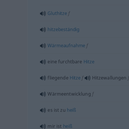
Gluthitze
f
hitzebeständig
Wärmeaufnahme
f
eine furchtbare
Hitze
fliegende
Hitze
f
Hitzewallungen
Wärmeentwicklung
f
es ist zu
heiß
mir ist
heiß