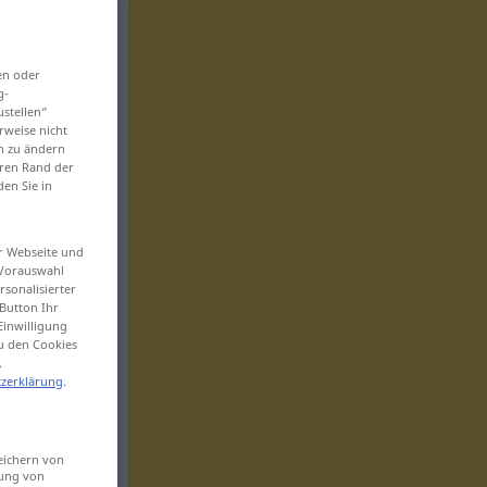
en oder
g-
ustellen“
rweise nicht
en zu ändern
eren Rand der
den Sie in
er Webseite und
 Vorauswahl
sonalisierter
Button Ihr
Einwilligung
zu den Cookies
.
zerklärung
.
eichern von
sung von