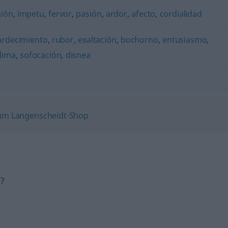
ión
,
ímpetu
,
fervor
,
pasión
,
ardor
,
afecto
,
cordialidad
ardecimiento
,
rubor
,
exaltación
,
bochorno
,
entusiasmo
,
lima
,
sofocación
,
disnea
h?