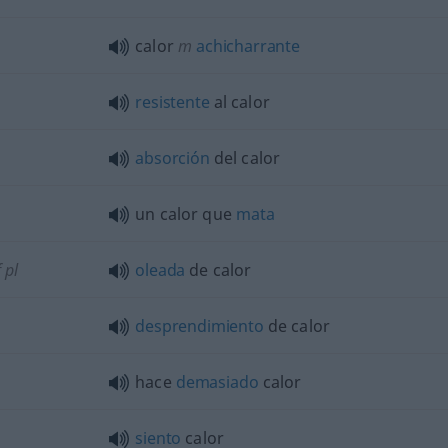
calor
m
achicharrante
resistente
al calor
absorción
del calor
un calor que
mata
f
pl
oleada
de calor
desprendimiento
de calor
hace
demasiado
calor
siento
calor