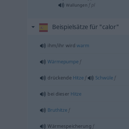
f
pl
Wallungen
Beispielsätze für "calor"
ihm/ihr wird
warm
Wärmepumpe
f
drückende
Hitze
f
Schwüle
f
bei dieser
Hitze
Bruthitze
f
Wärmespeicherung
f