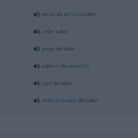
no
les
da ni
frío
ni calor
ceder
calor
golpe
de calor
calor
m
de
radiación
rayo
de calor
intercambiador
de calor