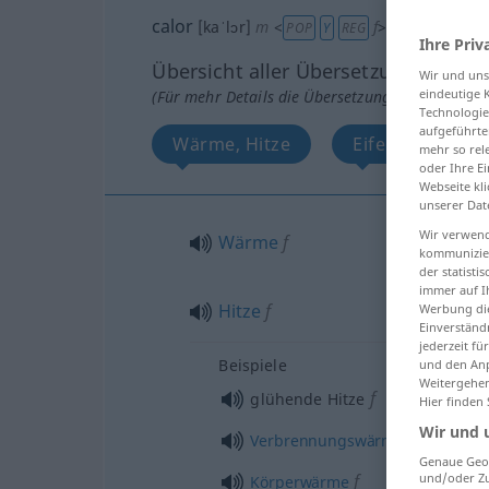
calor
[kaˈlɔr]
m
<
f
>
POP
Y
REG
Ihre Priv
Übersicht aller Übersetzungen
Wir und un
eindeutige 
(Für mehr Details die Übersetzung anklicken/an
Technologie
aufgeführte
Wärme, Hitze
Eifer, Lebhaftig
mehr so rel
oder Ihre E
Webseite kli
unserer Dat
Wir verwend
Wärme
f
kommunizier
der statist
immer auf I
Hitze
f
Werbung die
Einverständ
jederzeit f
Beispiele
und den Anp
Weitergehen
f
glühende Hitze
Hier finden
Wir und 
f
Verbrennungswärme
Genaue Geol
f
und/oder Zu
Körperwärme