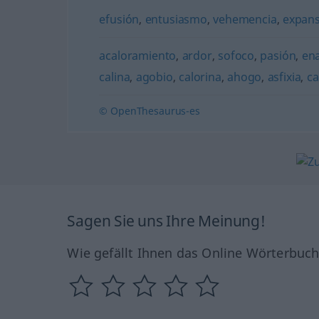
efusión
,
entusiasmo
,
vehemencia
,
expans
acaloramiento
,
ardor
,
sofoco
,
pasión
,
en
calina
,
agobio
,
calorina
,
ahogo
,
asfixia
,
ca
© OpenThesaurus-es
Sagen Sie uns Ihre Meinung!
Wie gefällt Ihnen das Online Wörterbuc