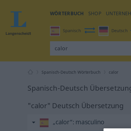
WÖRTERBUCH
SHOP
UNTERNE
Spanisch
Deutsch
Spanisch-Deutsch Wörterbuch
calor
Spanisch-Deutsch Übersetzung
"calor" Deutsch Übersetzung
„calor“
: masculino