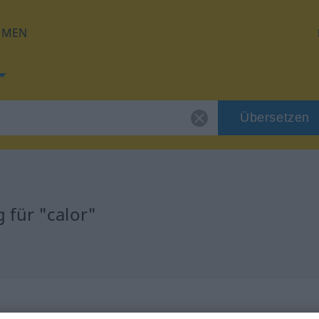
HMEN
Übersetzen
 für "calor"