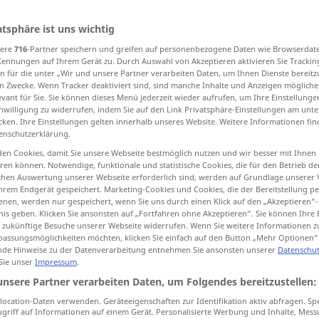
atsphäre ist uns wichtig
sere
716
-Partner speichern und greifen auf personenbezogene Daten wie Browserdat
Kennungen auf Ihrem Gerät zu. Durch Auswahl von Akzeptieren aktivieren Sie Trackin
tippen)
n für die unter „Wir und unsere Partner verarbeiten Daten, um Ihnen Dienste bereitz
n Zwecke. Wenn Tracker deaktiviert sind, sind manche Inhalte und Anzeigen mögliche
keit
Weitere Beispiele...
evant für Sie. Sie können dieses Menü jederzeit wieder aufrufen, um Ihre Einstellung
inwilligung zu widerrufen, indem Sie auf den Link Privatsphäre-Einstellungen am unt
cken. Ihre Einstellungen gelten innerhalb unseres Website. Weitere Informationen fin
enschutzerklärung.
en Cookies, damit Sie unsere Webseite bestmöglich nutzen und wir besser mit Ihnen
calor
tb
FIG
en können. Notwendige, funktionale und statistische Cookies, die für den Betrieb d
ischen Auswertung unserer Webseite erforderlich sind, werden auf Grundlage unserer
hrem Endgerät gespeichert. Marketing-Cookies und Cookies, die der Bereitstellung per
calor
más fuerte
nen, werden nur gespeichert, wenn Sie uns durch einen Klick auf den „Akzeptieren“-
nis geben. Klicken Sie ansonsten auf „Fortfahren ohne Akzeptieren“. Sie können Ihre 
ür zukünftige Besuche unserer Webseite widerrufen. Wenn Sie weitere Informationen 
assungsmöglichkeiten möchten, klicken Sie einfach auf den Button „Mehr Optionen“
de Hinweise zu der Datenverarbeitung entnehmen Sie ansonsten unserer
Datenschut
calor
abrasador
 Sie unser
Impressum
.
unsere Partner verarbeiten Daten, um Folgendes bereitzustellen:
calor de
combustión
ocation-Daten verwenden. Geräteeigenschaften zur Identifikation aktiv abfragen. Sp
griff auf Informationen auf einem Gerät. Personalisierte Werbung und Inhalte, Mes
calor
corporal