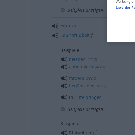
Werbung und
Liste der P
Beispiele anzeigen
Eifer
m
Lebhaftigkeit
f
Beispiele
beleben
(
ACUS
)
aufmuntern
(
ACUS
)
fördern
(
ACUS
)
begünstigen
(
ACUS
)
in
Hitze
bringen
Beispiele anzeigen
Beispiele
f
Blutwallung