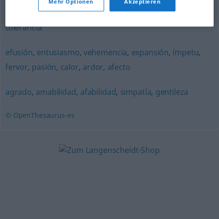
Mehr Optionen
Akzeptieren
docilidad
,
dulzura
,
mansedumbre
,
sensibilidad
,
ternura
,
tolerancia
efusión
,
entusiasmo
,
vehemencia
,
expansión
,
ímpetu
,
fervor
,
pasión
,
calor
,
ardor
,
afecto
agrado
,
amabilidad
,
afabilidad
,
simpatía
,
gentileza
© OpenThesaurus-es