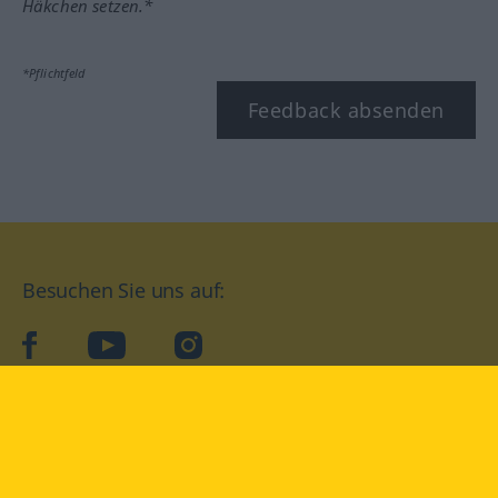
Häkchen setzen.*
*Pflichtfeld
Feedback absenden
Besuchen Sie uns auf:
facebook
YouTube
Instagram
Langenscheidt