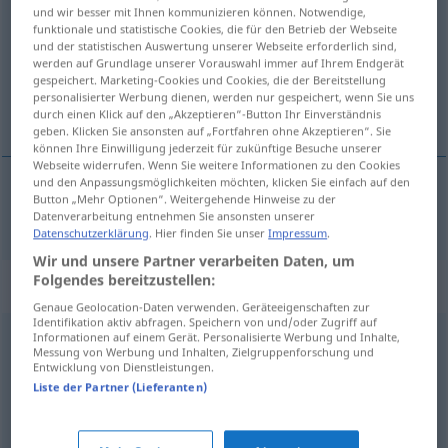
cordialidad
[kɔrðĭaliˈða
]
f
und wir besser mit Ihnen kommunizieren können. Notwendige,
funktionale und statistische Cookies, die für den Betrieb der Webseite
Übersicht aller Übersetzungen
und der statistischen Auswertung unserer Webseite erforderlich sind,
werden auf Grundlage unserer Vorauswahl immer auf Ihrem Endgerät
(Für mehr Details die Übersetzung anklicken/antippen)
gespeichert. Marketing-Cookies und Cookies, die der Bereitstellung
personalisierter Werbung dienen, werden nur gespeichert, wenn Sie uns
Herzlichkeit
durch einen Klick auf den „Akzeptieren“-Button Ihr Einverständnis
geben. Klicken Sie ansonsten auf „Fortfahren ohne Akzeptieren“. Sie
können Ihre Einwilligung jederzeit für zukünftige Besuche unserer
Webseite widerrufen. Wenn Sie weitere Informationen zu den Cookies
und den Anpassungsmöglichkeiten möchten, klicken Sie einfach auf den
Button „Mehr Optionen“. Weitergehende Hinweise zu der
Herzlichkeit
f
cordialidad
Datenverarbeitung entnehmen Sie ansonsten unserer
Datenschutzerklärung
. Hier finden Sie unser
Impressum
.
Wir und unsere Partner verarbeiten Daten, um
Folgendes bereitzustellen:
Synonyme für "cordialidad"
Genaue Geolocation-Daten verwenden. Geräteeigenschaften zur
Identifikation aktiv abfragen. Speichern von und/oder Zugriff auf
Informationen auf einem Gerät. Personalisierte Werbung und Inhalte,
nobleza
,
benevolencia
,
caballerosidad
,
generosidad
,
Messung von Werbung und Inhalten, Zielgruppenforschung und
Entwicklung von Dienstleistungen.
lealtad
,
magnanimidad
,
longanimidad
,
clemencia
,
Liste der Partner (Lieferanten)
indulgencia
,
afabilidad
,
condescendencia
,
benignidad
,
bondad
,
liberalidad
,
predilección
,
simpatía
,
amabilidad
,