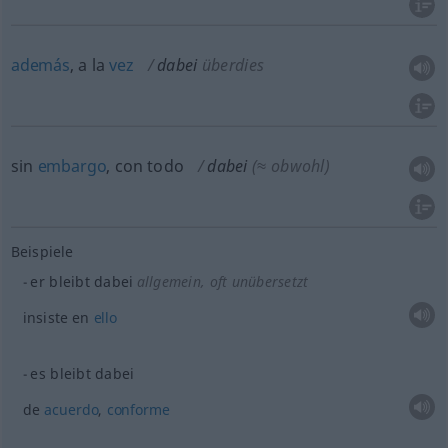
además
, a la
vez
dabei
überdies
sin
embargo
, con todo
dabei
(≈ obwohl)
Beispiele
er bleibt dabei
allgemein
,
oft
unübersetzt
insiste en
ello
es bleibt dabei
de
acuerdo
,
conforme