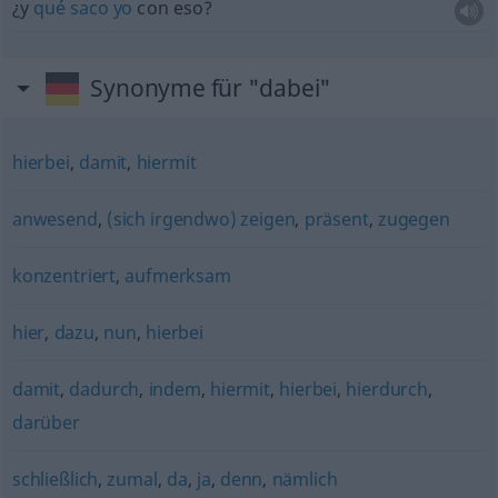
¿y
qué
saco
yo
con eso?
Synonyme für "dabei"
hierbei
,
damit
,
hiermit
anwesend
,
(sich irgendwo) zeigen
,
präsent
,
zugegen
konzentriert
,
aufmerksam
hier
,
dazu
,
nun
,
hierbei
damit
,
dadurch
,
indem
,
hiermit
,
hierbei
,
hierdurch
,
darüber
schließlich
,
zumal
,
da
,
ja
,
denn
,
nämlich