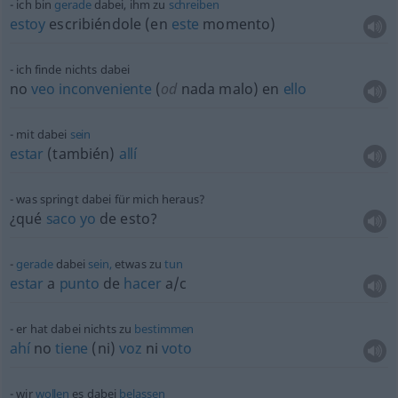
ich bin
gerade
dabei, ihm zu
schreiben
estoy
escribiéndole (en
este
momento)
ich finde nichts dabei
no
veo
inconveniente
(
od
nada malo) en
ello
mit dabei
sein
estar
(también)
allí
was springt dabei für mich heraus?
¿qué
saco
yo
de esto?
gerade
dabei
sein,
etwas
zu
tun
estar
a
punto
de
hacer
a/c
er hat dabei nichts zu
bestimmen
ahí
no
tiene
(ni)
voz
ni
voto
wir
wollen
es dabei
belassen