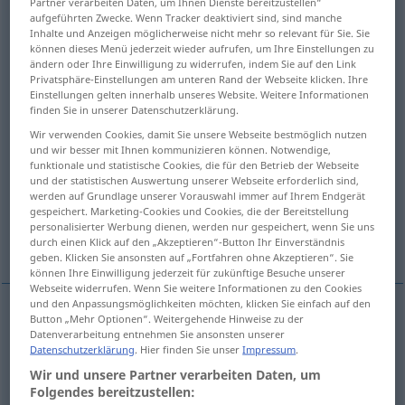
Partner verarbeiten Daten, um Ihnen Dienste bereitzustellen“
aufgeführten Zwecke. Wenn Tracker deaktiviert sind, sind manche
Übersicht aller Übersetzungen
Inhalte und Anzeigen möglicherweise nicht mehr so relevant für Sie. Sie
können dieses Menü jederzeit wieder aufrufen, um Ihre Einstellungen zu
(Für mehr Details die Übersetzung anklicken/antippen)
ändern oder Ihre Einwilligung zu widerrufen, indem Sie auf den Link
Privatsphäre-Einstellungen am unteren Rand der Webseite klicken. Ihre
adjunto, presente
al mismo tiempo
Einstellungen gelten innerhalb unseres Website. Weitere Informationen
finden Sie in unserer Datenschutzerklärung.
Wir verwenden Cookies, damit Sie unsere Webseite bestmöglich nutzen
así, a, con, en ello
en esto
und wir besser mit Ihnen kommunizieren können. Notwendige,
funktionale und statistische Cookies, die für den Betrieb der Webseite
und der statistischen Auswertung unserer Webseite erforderlich sind,
además, a la vez
sin embargo, con todo
werden auf Grundlage unserer Vorauswahl immer auf Ihrem Endgerät
gespeichert. Marketing-Cookies und Cookies, die der Bereitstellung
personalisierter Werbung dienen, werden nur gespeichert, wenn Sie uns
Weitere Beispiele...
durch einen Klick auf den „Akzeptieren“-Button Ihr Einverständnis
geben. Klicken Sie ansonsten auf „Fortfahren ohne Akzeptieren“. Sie
können Ihre Einwilligung jederzeit für zukünftige Besuche unserer
Webseite widerrufen. Wenn Sie weitere Informationen zu den Cookies
und den Anpassungsmöglichkeiten möchten, klicken Sie einfach auf den
Button „Mehr Optionen“. Weitergehende Hinweise zu der
adjunto
,
presente
dabei
räumlich
Datenverarbeitung entnehmen Sie ansonsten unserer
Datenschutzerklärung
. Hier finden Sie unser
Impressum
.
Wir und unsere Partner verarbeiten Daten, um
Folgendes bereitzustellen: