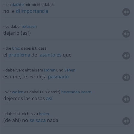
ich
dachte
mir nichts dabei
no le
di
importancia
es dabei
belassen
dejarlo (así)
die
Crux
dabei ist, dass
el
problema
del
asunto
es
que
dabei vergeht einem
Hören
und
Sehen
eso me, te
,
etc
deja
pasmado
od
wir
wollen
es dabei (
damit)
bewenden
lassen
dejemos las cosas
así
dabei ist nichts zu
holen
(de ahí) no
se
saca
nada