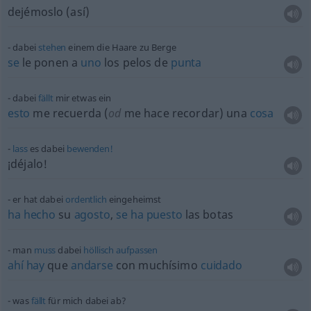
dejémoslo (así)
dabei
stehen
einem die Haare zu Berge
se
le ponen a
uno
los pelos de
punta
dabei
fällt
mir
etwas
ein
esto
me recuerda (
od
me hace recordar) una
cosa
lass
es dabei
bewenden!
¡déjalo!
er hat dabei
ordentlich
eingeheimst
ha
hecho
su
agosto
,
se
ha
puesto
las botas
man
muss
dabei
höllisch
aufpassen
ahí
hay
que
andarse
con muchísimo
cuidado
was
fällt
für mich dabei ab?