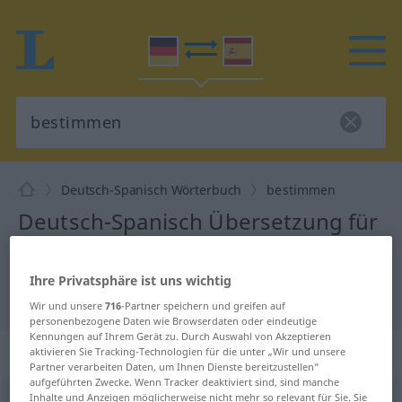
Deutsch-Spanisch Wörterbuch
bestimmen
Deutsch-Spanisch Übersetzung für
"bestimmen"
Ihre Privatsphäre ist uns wichtig
"bestimmen" Spanisch Übersetzung
Wir und unsere
716
-Partner speichern und greifen auf
personenbezogene Daten wie Browserdaten oder eindeutige
Kennungen auf Ihrem Gerät zu. Durch Auswahl von Akzeptieren
„bestimmen“
: transitives Verb
aktivieren Sie Tracking-Technologien für die unter „Wir und unsere
Partner verarbeiten Daten, um Ihnen Dienste bereitzustellen“
aufgeführten Zwecke. Wenn Tracker deaktiviert sind, sind manche
bestimmen
Inhalte und Anzeigen möglicherweise nicht mehr so relevant für Sie. Sie
v/t
<
ohne
ge
>