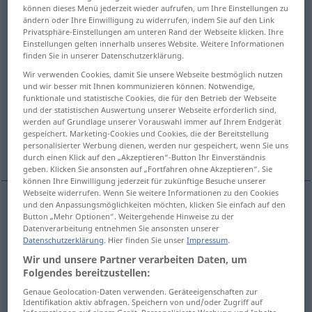
können dieses Menü jederzeit wieder aufrufen, um Ihre Einstellungen zu
ändern oder Ihre Einwilligung zu widerrufen, indem Sie auf den Link
Übersicht aller Übersetzungen
Privatsphäre-Einstellungen am unteren Rand der Webseite klicken. Ihre
(Für mehr Details die Übersetzung anklicken/antippen)
Einstellungen gelten innerhalb unseres Website. Weitere Informationen
finden Sie in unserer Datenschutzerklärung.
fijar, determinar
disponer, destinar
Wir verwenden Cookies, damit Sie unsere Webseite bestmöglich nutzen
und wir besser mit Ihnen kommunizieren können. Notwendige,
funktionale und statistische Cookies, die für den Betrieb der Webseite
analizar, determinar, definir
und der statistischen Auswertung unserer Webseite erforderlich sind,
werden auf Grundlage unserer Vorauswahl immer auf Ihrem Endgerät
gespeichert. Marketing-Cookies und Cookies, die der Bereitstellung
personalisierter Werbung dienen, werden nur gespeichert, wenn Sie uns
decidir, mandar
Weitere Beispiele...
durch einen Klick auf den „Akzeptieren“-Button Ihr Einverständnis
geben. Klicken Sie ansonsten auf „Fortfahren ohne Akzeptieren“. Sie
können Ihre Einwilligung jederzeit für zukünftige Besuche unserer
Webseite widerrufen. Wenn Sie weitere Informationen zu den Cookies
und den Anpassungsmöglichkeiten möchten, klicken Sie einfach auf den
Button „Mehr Optionen“. Weitergehende Hinweise zu der
fijar
,
determinar
bestimmen
(≈ festlegen)
Datenverarbeitung entnehmen Sie ansonsten unserer
Datenschutzerklärung
. Hier finden Sie unser
Impressum
.
Wir und unsere Partner verarbeiten Daten, um
disponer
,
destinar
(
para
)
bestimmen
für
(≈
Folgendes bereitzustellen:
vorsehen)
Genaue Geolocation-Daten verwenden. Geräteeigenschaften zur
Identifikation aktiv abfragen. Speichern von und/oder Zugriff auf