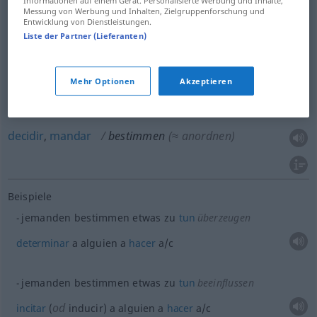
Informationen auf einem Gerät. Personalisierte Werbung und Inhalte,
Messung von Werbung und Inhalten, Zielgruppenforschung und
Entwicklung von Dienstleistungen.
Liste der Partner (Lieferanten)
analizar
,
determinar
bestimmen
(≈ ermitteln)
Mehr Optionen
Akzeptieren
definir
bestimmen
Begriff
decidir
,
mandar
bestimmen
(≈ anordnen)
Beispiele
jemanden bestimmen
etwas
zu
tun
überzeugen
determinar
a
alguien
a
hacer
a/c
jemanden bestimmen
etwas
zu
tun
beeinflussen
od
incitar
(
inducir) a
alguien
a
hacer
a/c