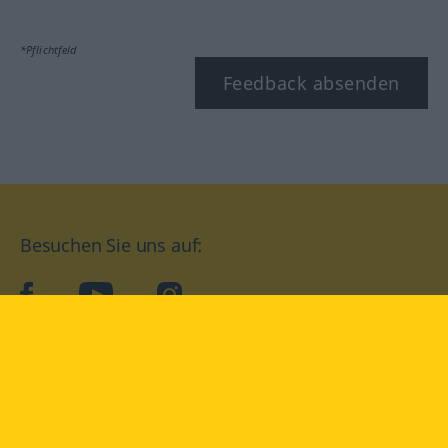
*Pflichtfeld
Feedback absenden
Besuchen Sie uns auf:
facebook
YouTube
Instagram
Langenscheidt