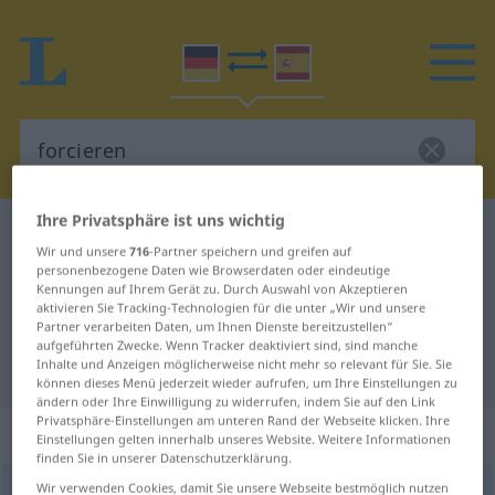
Ihre Privatsphäre ist uns wichtig
Deutsch-Spanisch Wörterbuch
forcieren
Wir und unsere
716
-Partner speichern und greifen auf
Deutsch-Spanisch Übersetzung für
personenbezogene Daten wie Browserdaten oder eindeutige
Kennungen auf Ihrem Gerät zu. Durch Auswahl von Akzeptieren
"forcieren"
aktivieren Sie Tracking-Technologien für die unter „Wir und unsere
Partner verarbeiten Daten, um Ihnen Dienste bereitzustellen“
aufgeführten Zwecke. Wenn Tracker deaktiviert sind, sind manche
Inhalte und Anzeigen möglicherweise nicht mehr so relevant für Sie. Sie
"forcieren" Spanisch Übersetzung
können dieses Menü jederzeit wieder aufrufen, um Ihre Einstellungen zu
ändern oder Ihre Einwilligung zu widerrufen, indem Sie auf den Link
Privatsphäre-Einstellungen am unteren Rand der Webseite klicken. Ihre
„forcieren“
: transitives Verb
Einstellungen gelten innerhalb unseres Website. Weitere Informationen
finden Sie in unserer Datenschutzerklärung.
Wir verwenden Cookies, damit Sie unsere Webseite bestmöglich nutzen
forcieren
[fɔrˈsiːrən]
v/t
<
ohne
ge
>