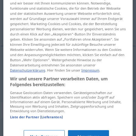
und wir besser mit Ihnen kommunizieren können. Notwendige,
funktionale und statistische Cookies, die für den Betrieb der Webseite
Übersicht aller Übersetzungen
und der statistischen Auswertung unserer Webseite erforderlich sind,
(Für mehr Details die Übersetzung anklicken/antippen)
werden auf Grundlage unserer Vorauswahl immer auf Ihrem Endgerät
gespeichert. Marketing-Cookies und Cookies, die der Bereitstellung
personalisierter Werbung dienen, werden nur gespeichert, wenn Sie uns
aumentar, forzar
durch einen Klick auf den „Akzeptieren“-Button Ihr Einverständnis
geben. Klicken Sie ansonsten auf „Fortfahren ohne Akzeptieren“. Sie
können Ihre Einwilligung jederzeit für zukünftige Besuche unserer
Webseite widerrufen. Wenn Sie weitere Informationen zu den Cookies
und den Anpassungsmöglichkeiten möchten, klicken Sie einfach auf den
Button „Mehr Optionen“. Weitergehende Hinweise zu der
aumentar
forcieren
Tempo
Datenverarbeitung entnehmen Sie ansonsten unserer
Datenschutzerklärung
. Hier finden Sie unser
Impressum
.
forzar
forcieren
Anstrengungen, Arbeit,
Wir und unsere Partner verarbeiten Daten, um
Folgendes bereitzustellen:
Entwicklung
Genaue Geolocation-Daten verwenden. Geräteeigenschaften zur
Identifikation aktiv abfragen. Speichern von und/oder Zugriff auf
Informationen auf einem Gerät. Personalisierte Werbung und Inhalte,
Messung von Werbung und Inhalten, Zielgruppenforschung und
Synonyme für "forcieren"
Entwicklung von Dienstleistungen.
Liste der Partner (Lieferanten)
befeuern
,
anheizen
,
(eine Sache) vorantreiben
,