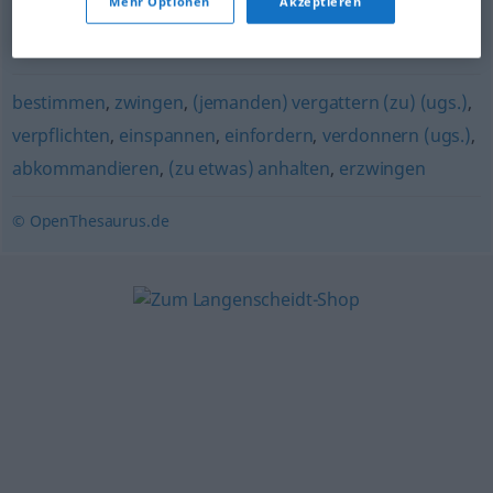
Mehr Optionen
Akzeptieren
anschieben
,
(mit Nachdruck) betreiben
,
ankurbeln
,
befördern
bestimmen
,
zwingen
,
(jemanden) vergattern (zu) (ugs.)
,
verpflichten
,
einspannen
,
einfordern
,
verdonnern (ugs.)
,
abkommandieren
,
(zu etwas) anhalten
,
erzwingen
© OpenThesaurus.de