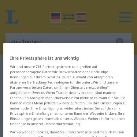
Ihre Privatsphäre ist uns wichtig
Deutsch-Spanisch Wörterbuch
anschieben
Wir und unsere
716
-Partner speichern und greifen auf
personenbezogene Daten wie Browserdaten oder eindeutige
Deutsch-Spanisch Übersetzung für
Kennungen auf Ihrem Gerät zu. Durch Auswahl von Akzeptieren
aktivieren Sie Tracking-Technologien für die unter „Wir und unsere
"anschieben"
Partner verarbeiten Daten, um Ihnen Dienste bereitzustellen“
aufgeführten Zwecke. Wenn Tracker deaktiviert sind, sind manche
Inhalte und Anzeigen möglicherweise nicht mehr so relevant für Sie. Sie
"anschieben" Spanisch
können dieses Menü jederzeit wieder aufrufen, um Ihre Einstellungen zu
ändern oder Ihre Einwilligung zu widerrufen, indem Sie auf den Link
Übersetzung
Privatsphäre-Einstellungen am unteren Rand der Webseite klicken. Ihre
Einstellungen gelten innerhalb unseres Website. Weitere Informationen
finden Sie in unserer Datenschutzerklärung.
„anschieben“
: transitives Verb
Wir verwenden Cookies, damit Sie unsere Webseite bestmöglich nutzen