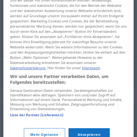
und wir besser mit Ihnen kommunizieren können. Notwendige,
funktionale und statistische Cookies, die für den Betrieb der Webseite
anschieben
v/t
<
irr
,
sep
>
und der statistischen Auswertung unserer Webseite erforderlich sind,
werden auf Grundlage unserer Vorauswahl immer auf Ihrem Endgerät
Übersicht aller Übersetzungen
gespeichert. Marketing-Cookies und Cookies, die der Bereitstellung
personalisierter Werbung dienen, werden nur gespeichert, wenn Sie uns
(Für mehr Details die Übersetzung anklicken/antippen)
durch einen Klick auf den „Akzeptieren“-Button Ihr Einverständnis
geben. Klicken Sie ansonsten auf „Fortfahren ohne Akzeptieren“. Sie
empujar
können Ihre Einwilligung jederzeit für zukünftige Besuche unserer
Webseite widerrufen. Wenn Sie weitere Informationen zu den Cookies
und den Anpassungsmöglichkeiten möchten, klicken Sie einfach auf den
Button „Mehr Optionen“. Weitergehende Hinweise zu der
Datenverarbeitung entnehmen Sie ansonsten unserer
Datenschutzerklärung
. Hier finden Sie unser
Impressum
.
empujar
anschieben
Wir und unsere Partner verarbeiten Daten, um
Folgendes bereitzustellen:
Genaue Geolocation-Daten verwenden. Geräteeigenschaften zur
Synonyme für "anschieben"
Identifikation aktiv abfragen. Speichern von und/oder Zugriff auf
Informationen auf einem Gerät. Personalisierte Werbung und Inhalte,
Messung von Werbung und Inhalten, Zielgruppenforschung und
Entwicklung von Dienstleistungen.
Liste der Partner (Lieferanten)
befeuern
,
anheizen
,
(eine Sache) vorantreiben
,
(mit
Nachdruck) betreiben
,
ankurbeln
,
forcieren
,
befördern
Mehr Optionen
Akzeptieren