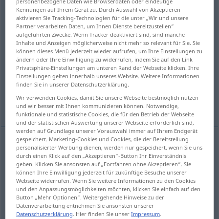
personenbezogene Daten wie Browserdaten oder eindeutige
Kennungen auf Ihrem Gerät zu. Durch Auswahl von Akzeptieren
Übersicht aller Übersetzungen
aktivieren Sie Tracking-Technologien für die unter „Wir und unsere
Partner verarbeiten Daten, um Ihnen Dienste bereitzustellen“
(Für mehr Details die Übersetzung anklicken/antippen)
aufgeführten Zwecke. Wenn Tracker deaktiviert sind, sind manche
Inhalte und Anzeigen möglicherweise nicht mehr so relevant für Sie. Sie
aquí, ahí, allí
entonces
können dieses Menü jederzeit wieder aufrufen, um Ihre Einstellungen zu
ändern oder Ihre Einwilligung zu widerrufen, indem Sie auf den Link
Privatsphäre-Einstellungen am unteren Rand der Webseite klicken. Ihre
Einstellungen gelten innerhalb unseres Website. Weitere Informationen
en ese caso, entonces
finden Sie in unserer Datenschutzerklärung.
Wir verwenden Cookies, damit Sie unsere Webseite bestmöglich nutzen
Weitere Beispiele...
und wir besser mit Ihnen kommunizieren können. Notwendige,
funktionale und statistische Cookies, die für den Betrieb der Webseite
und der statistischen Auswertung unserer Webseite erforderlich sind,
werden auf Grundlage unserer Vorauswahl immer auf Ihrem Endgerät
gespeichert. Marketing-Cookies und Cookies, die der Bereitstellung
personalisierter Werbung dienen, werden nur gespeichert, wenn Sie uns
aquí
da
zeigend
(≈ hier)
durch einen Klick auf den „Akzeptieren“-Button Ihr Einverständnis
geben. Klicken Sie ansonsten auf „Fortfahren ohne Akzeptieren“. Sie
können Ihre Einwilligung jederzeit für zukünftige Besuche unserer
ahí
,
allí
da
(≈ dort)
Webseite widerrufen. Wenn Sie weitere Informationen zu den Cookies
und den Anpassungsmöglichkeiten möchten, klicken Sie einfach auf den
Button „Mehr Optionen“. Weitergehende Hinweise zu der
Datenverarbeitung entnehmen Sie ansonsten unserer
Datenschutzerklärung
. Hier finden Sie unser
Impressum
.