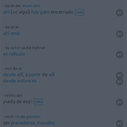
da ist der
Wurm
drin
ahí
(
od
aquí)
hay
gato
encerrado
UMG
da ist er
ahí
está
da
lachen
ja die Hühner
es
ridículo
von da
ab
desde
allí
, a
partir
de
allí
desde
entonces
nichts da!
¡nada de eso!
UMG
noch
nie
da
gewesen
sin
precedente
,
inaudito