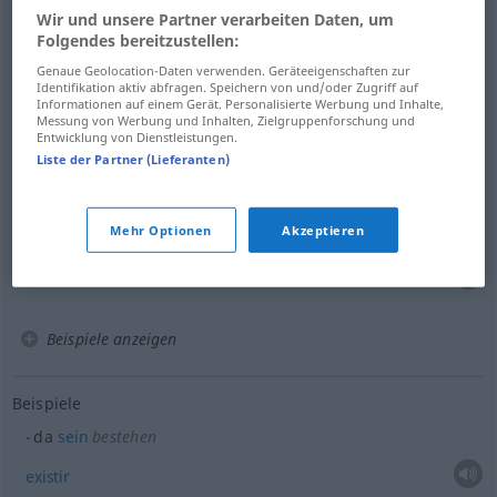
Beispiele
Wir und unsere Partner verarbeiten Daten, um
(≈ anwesend)
da
sein
Folgendes bereitzustellen:
Genaue Geolocation-Daten verwenden. Geräteeigenschaften zur
estar
presente
Identifikation aktiv abfragen. Speichern von und/oder Zugriff auf
Informationen auf einem Gerät. Personalisierte Werbung und Inhalte,
Messung von Werbung und Inhalten, Zielgruppenforschung und
sie ist da
Entwicklung von Dienstleistungen.
Liste der Partner (Lieferanten)
a.
(ella)
está
ahí
,
presente
Mehr Optionen
Akzeptieren
nicht da
sein
estar
ausente
Beispiele anzeigen
Beispiele
da
sein
bestehen
existir