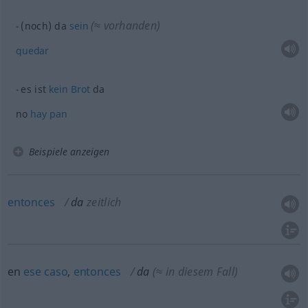
(≈ vorhanden)
(noch) da
sein
quedar
es ist
kein
Brot
da
no
hay
pan
Beispiele anzeigen
entonces
da
zeitlich
en
ese
caso
,
entonces
da
(≈ in diesem Fall)