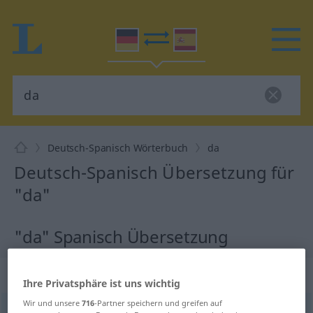
Deutsch-Spanisch Wörterbuch
da
Deutsch-Spanisch Übersetzung für
"da"
"da" Spanisch Übersetzung
„da“
: Adverb
Ihre Privatsphäre ist uns wichtig
Wir und unsere
716
-Partner speichern und greifen auf
da
[daː]
adv