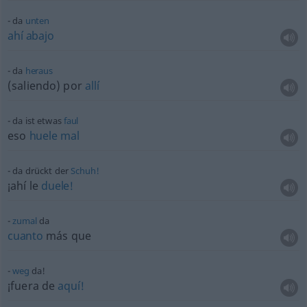
da
unten
ahí
abajo
da
heraus
(saliendo) por
allí
da ist
etwas
faul
eso
huele
mal
da drückt der
Schuh!
¡ahí le
duele!
zumal
da
cuanto
más que
weg
da!
¡fuera de
aquí!