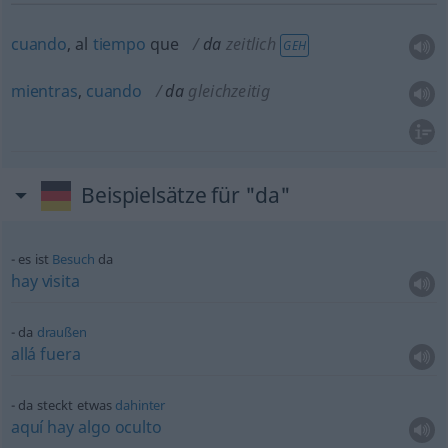
cuando
, al
tiempo
que
da
zeitlich
GEH
mientras
,
cuando
da
gleichzeitig
Beispielsätze für "da"
es ist
Besuch
da
hay
visita
da
draußen
allá
fuera
da steckt
etwas
dahinter
aquí
hay
algo
oculto