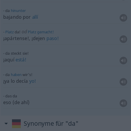
da
hinunter
bajando por
allí
od
Platz
da!
Platz
gemacht!
¡apártense!, ¡dejen
paso!
da steckt sie!
¡aquí
está!
da
haben
wir’s!
¡ya lo decía
yo!
das da
eso (de ahí)
Synonyme für "da"