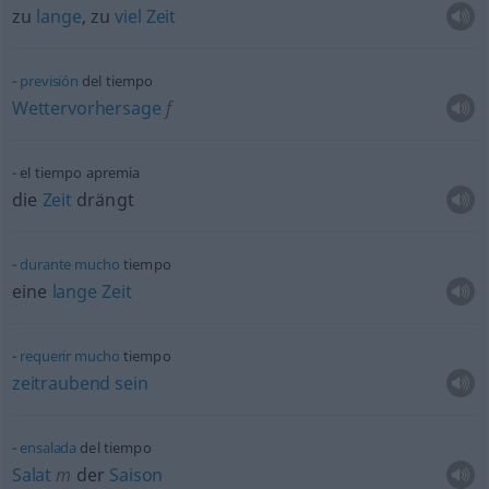
zu
lange
, zu
viel
Zeit
previsión
del tiempo
Wettervorhersage
f
el tiempo apremia
die
Zeit
drängt
durante
mucho
tiempo
eine
lange
Zeit
requerir
mucho
tiempo
zeitraubend
sein
ensalada
del tiempo
Salat
m
der
Saison