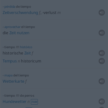
pérdida
de tiempo
Zeitverschwendung
f
,
-verlust
m
aprovechar
el tiempo
die
Zeit
nutzen
m
tiempo
histórico
historische
Zeit
f
Tempus
n
historicum
mapa
del tiempo
Wetterkarte
f
m
tiempo
de perros
Hundewetter
n
FAM