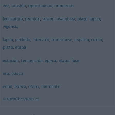
vez
,
ocasión
,
oportunidad
,
momento
legislatura
,
reunión
,
sesión
,
asamblea
,
plazo
,
lapso
,
vigencia
lapso
,
período
,
intervalo
,
transcurso
,
espacio
,
curso
,
plazo
,
etapa
estación
,
temporada
,
época
,
etapa
,
fase
era
,
época
edad
,
época
,
etapa
,
momento
© OpenThesaurus-es