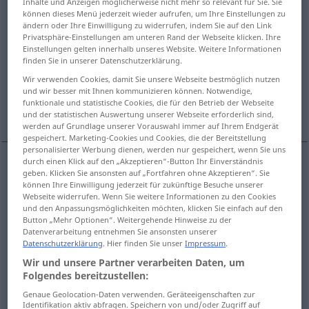
Inhalte und Anzeigen möglicherweise nicht mehr so relevant für Sie. Sie
können dieses Menü jederzeit wieder aufrufen, um Ihre Einstellungen zu
Übersicht aller Übersetzungen
ändern oder Ihre Einwilligung zu widerrufen, indem Sie auf den Link
Privatsphäre-Einstellungen am unteren Rand der Webseite klicken. Ihre
(Für mehr Details die Übersetzung anklicken/antippen)
Einstellungen gelten innerhalb unseres Website. Weitere Informationen
finden Sie in unserer Datenschutzerklärung.
Wetter
Zeit
Zeitform, Tempus
Wir verwenden Cookies, damit Sie unsere Webseite bestmöglich nutzen
und wir besser mit Ihnen kommunizieren können. Notwendige,
funktionale und statistische Cookies, die für den Betrieb der Webseite
Satz, Tempo
Takt
und der statistischen Auswertung unserer Webseite erforderlich sind,
werden auf Grundlage unserer Vorauswahl immer auf Ihrem Endgerät
gespeichert. Marketing-Cookies und Cookies, die der Bereitstellung
personalisierter Werbung dienen, werden nur gespeichert, wenn Sie uns
durch einen Klick auf den „Akzeptieren“-Button Ihr Einverständnis
geben. Klicken Sie ansonsten auf „Fortfahren ohne Akzeptieren“. Sie
Zeit
f
tiempo
können Ihre Einwilligung jederzeit für zukünftige Besuche unserer
Webseite widerrufen. Wenn Sie weitere Informationen zu den Cookies
und den Anpassungsmöglichkeiten möchten, klicken Sie einfach auf den
Button „Mehr Optionen“. Weitergehende Hinweise zu der
Datenverarbeitung entnehmen Sie ansonsten unserer
Datenschutzerklärung
. Hier finden Sie unser
Impressum
.
Wetter
n
tiempo
clima
Wir und unsere Partner verarbeiten Daten, um
Folgendes bereitzustellen:
Genaue Geolocation-Daten verwenden. Geräteeigenschaften zur
Identifikation aktiv abfragen. Speichern von und/oder Zugriff auf