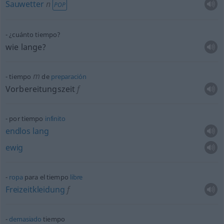
Sauwetter
n
POP
¿cuánto tiempo?
wie lange?
m
tiempo
de
preparación
Vorbereitungszeit
f
por tiempo
infinito
endlos
lang
ewig
ropa
para el tiempo
libre
Freizeitkleidung
f
demasiado
tiempo