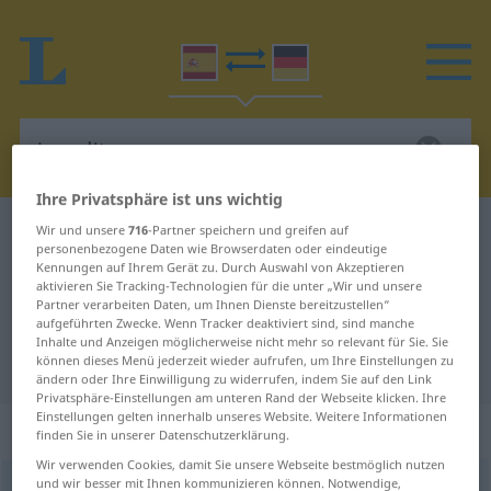
Ihre Privatsphäre ist uns wichtig
Spanisch-Deutsch Wörterbuch
inaudito
Wir und unsere
716
-Partner speichern und greifen auf
personenbezogene Daten wie Browserdaten oder eindeutige
Spanisch-Deutsch Übersetzung für
Kennungen auf Ihrem Gerät zu. Durch Auswahl von Akzeptieren
aktivieren Sie Tracking-Technologien für die unter „Wir und unsere
"inaudito"
Partner verarbeiten Daten, um Ihnen Dienste bereitzustellen“
aufgeführten Zwecke. Wenn Tracker deaktiviert sind, sind manche
Inhalte und Anzeigen möglicherweise nicht mehr so relevant für Sie. Sie
können dieses Menü jederzeit wieder aufrufen, um Ihre Einstellungen zu
"inaudito" Deutsch Übersetzung
ändern oder Ihre Einwilligung zu widerrufen, indem Sie auf den Link
Privatsphäre-Einstellungen am unteren Rand der Webseite klicken. Ihre
Einstellungen gelten innerhalb unseres Website. Weitere Informationen
„inaudito“
: adjetivo
finden Sie in unserer Datenschutzerklärung.
Wir verwenden Cookies, damit Sie unsere Webseite bestmöglich nutzen
und wir besser mit Ihnen kommunizieren können. Notwendige,
inaudito
[inaŭˈðito]
adj