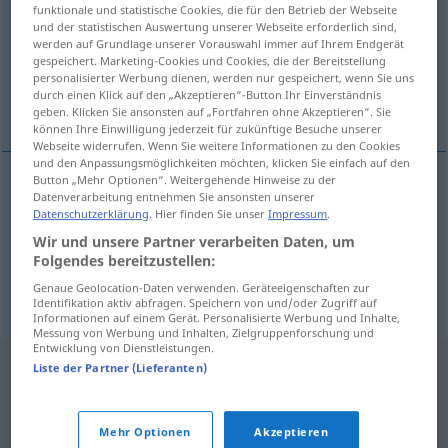
funktionale und statistische Cookies, die für den Betrieb der Webseite
und der statistischen Auswertung unserer Webseite erforderlich sind,
Übersicht aller Übersetzungen
werden auf Grundlage unserer Vorauswahl immer auf Ihrem Endgerät
(Für mehr Details die Übersetzung anklicken/antippen)
gespeichert. Marketing-Cookies und Cookies, die der Bereitstellung
personalisierter Werbung dienen, werden nur gespeichert, wenn Sie uns
durch einen Klick auf den „Akzeptieren“-Button Ihr Einverständnis
unerhört, noch nicht da gewesen
geben. Klicken Sie ansonsten auf „Fortfahren ohne Akzeptieren“. Sie
können Ihre Einwilligung jederzeit für zukünftige Besuche unserer
Webseite widerrufen. Wenn Sie weitere Informationen zu den Cookies
und den Anpassungsmöglichkeiten möchten, klicken Sie einfach auf den
Button „Mehr Optionen“. Weitergehende Hinweise zu der
Datenverarbeitung entnehmen Sie ansonsten unserer
unerhört
inaudito
Datenschutzerklärung
. Hier finden Sie unser
Impressum
.
Wir und unsere Partner verarbeiten Daten, um
noch nicht da
gewesen
inaudito
(≈ que no se ha
Folgendes bereitzustellen:
visto antes)
Genaue Geolocation-Daten verwenden. Geräteeigenschaften zur
Identifikation aktiv abfragen. Speichern von und/oder Zugriff auf
Informationen auf einem Gerät. Personalisierte Werbung und Inhalte,
Messung von Werbung und Inhalten, Zielgruppenforschung und
Entwicklung von Dienstleistungen.
Liste der Partner (Lieferanten)
Mehr Optionen
Akzeptieren