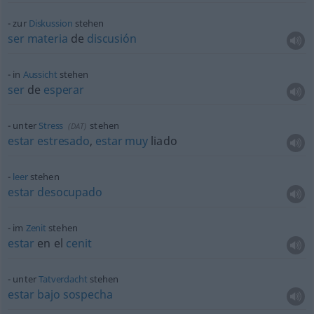
zur
Diskussion
stehen
ser
materia
de
discusión
in
Aussicht
stehen
ser
de
esperar
unter
Stress
stehen
(
DAT
)
estar
estresado
,
estar
muy
liado
leer
stehen
estar
desocupado
im
Zenit
stehen
estar
en el
cenit
unter
Tatverdacht
stehen
estar
bajo
sospecha