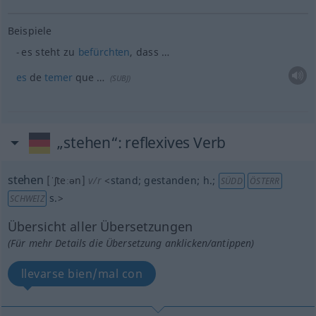
Beispiele
es steht zu
befürchten
, dass …
es
de
temer
que …
(
SUBJ
)
„stehen“
: reflexives Verb
stehen
[ˈʃteːən]
v/r
<
stand
;
gestanden
;
h.
;
SÜDD
ÖSTERR
s.
>
SCHWEIZ
Übersicht aller Übersetzungen
(Für mehr Details die Übersetzung anklicken/antippen)
llevarse bien/mal con