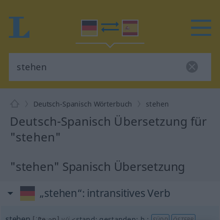
Deutsch-Spanisch Wörterbuch
stehen
Deutsch-Spanisch Übersetzung für
"stehen"
"stehen" Spanisch Übersetzung
„stehen“
: intransitives Verb
stehen
[ˈʃteːən]
v/i
<
stand
;
gestanden
;
h.
;
SÜDD
ÖSTERR