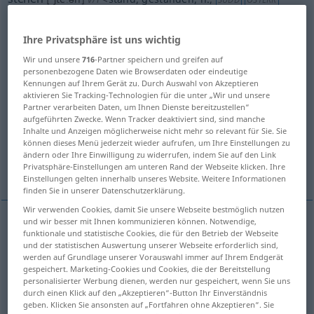
s.
>
SCHWEIZ
Ihre Privatsphäre ist uns wichtig
Übersicht aller Übersetzungen
Wir und unsere
716
-Partner speichern und greifen auf
(Für mehr Details die Übersetzung anklicken/antippen)
personenbezogene Daten wie Browserdaten oder eindeutige
Kennungen auf Ihrem Gerät zu. Durch Auswahl von Akzeptieren
estar de en pie
estar, encontrarse
aktivieren Sie Tracking-Technologien für die unter „Wir und unsere
Partner verarbeiten Daten, um Ihnen Dienste bereitzustellen“
aufgeführten Zwecke. Wenn Tracker deaktiviert sind, sind manche
estar
estar escrito, figurar
Inhalte und Anzeigen möglicherweise nicht mehr so relevant für Sie. Sie
können dieses Menü jederzeit wieder aufrufen, um Ihre Einstellungen zu
ändern oder Ihre Einwilligung zu widerrufen, indem Sie auf den Link
estar parado
Weitere Beispiele...
Privatsphäre-Einstellungen am unteren Rand der Webseite klicken. Ihre
Einstellungen gelten innerhalb unseres Website. Weitere Informationen
finden Sie in unserer Datenschutzerklärung.
Wir verwenden Cookies, damit Sie unsere Webseite bestmöglich nutzen
und wir besser mit Ihnen kommunizieren können. Notwendige,
funktionale und statistische Cookies, die für den Betrieb der Webseite
estar
de
od
en
pie
stehen
(≈ aufrecht stehen)
und der statistischen Auswertung unserer Webseite erforderlich sind,
werden auf Grundlage unserer Vorauswahl immer auf Ihrem Endgerät
gespeichert. Marketing-Cookies und Cookies, die der Bereitstellung
personalisierter Werbung dienen, werden nur gespeichert, wenn Sie uns
durch einen Klick auf den „Akzeptieren“-Button Ihr Einverständnis
geben. Klicken Sie ansonsten auf „Fortfahren ohne Akzeptieren“. Sie
estar
,
encontrarse
(
en la ventana
)
stehen
am