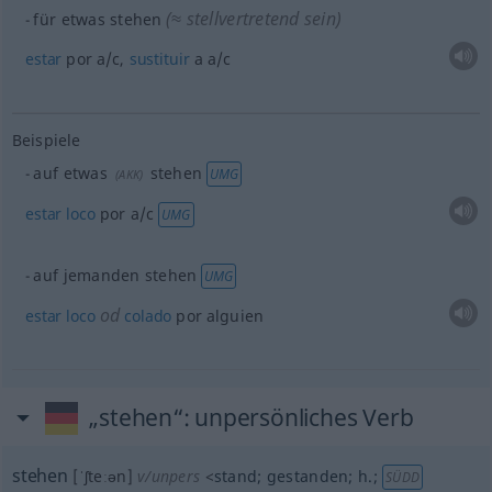
(≈ stellvertretend sein)
für
etwas
stehen
estar
por
a/c
,
sustituir
a
a/c
Beispiele
auf
etwas
stehen
UMG
(
AKK
)
estar
loco
por
a/c
UMG
auf jemanden stehen
UMG
od
estar
loco
colado
por
alguien
„stehen“
: unpersönliches Verb
stehen
[ˈʃteːən]
v/unpers
<
stand
;
gestanden
;
h.
;
SÜDD