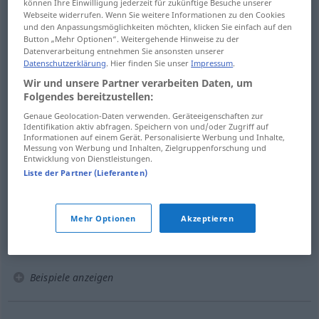
können Ihre Einwilligung jederzeit für zukünftige Besuche unserer
Webseite widerrufen. Wenn Sie weitere Informationen zu den Cookies
Fenster
(≈ sich befinden)
und den Anpassungsmöglichkeiten möchten, klicken Sie einfach auf den
Button „Mehr Optionen“. Weitergehende Hinweise zu der
Datenverarbeitung entnehmen Sie ansonsten unserer
Beispiele
Datenschutzerklärung
. Hier finden Sie unser
Impressum
.
(≈ zurückgelassen werden)
stehen
bleiben
Wir und unsere Partner verarbeiten Daten, um
Folgendes bereitzustellen:
quedar
Genaue Geolocation-Daten verwenden. Geräteeigenschaften zur
Identifikation aktiv abfragen. Speichern von und/oder Zugriff auf
Informationen auf einem Gerät. Personalisierte Werbung und Inhalte,
(≈ unverändert
)
stehen
bleiben
bleiben
Messung von Werbung und Inhalten, Zielgruppenforschung und
Entwicklung von Dienstleistungen.
conservarse
Liste der Partner (Lieferanten)
(≈ keine Fortschritte machen)
stehen
bleiben
Mehr Optionen
Akzeptieren
no
progresar
Beispiele anzeigen