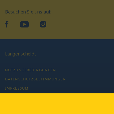
Besuchen Sie uns auf:
facebook
YouTube
Instagram
Langenscheidt
NUTZUNGSBEDINGUNGEN
DATENSCHUTZBESTIMMUNGEN
IMPRESSUM
PRIVATSPHÄRE-EINSTELLUNGEN
LATEINWÖRTERBUCH MIT CODE