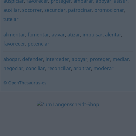
auspiciar
,
favorecer
,
proteger
,
amparar
,
apoyar
,
asistir
,
auxiliar
,
socorrer
,
secundar
,
patrocinar
,
promocionar
,
tutelar
alimentar
,
fomentar
,
avivar
,
atizar
,
impulsar
,
alentar
,
favorecer
,
potenciar
abogar
,
defender
,
interceder
,
apoyar
,
proteger
,
mediar
,
negociar
,
conciliar
,
reconciliar
,
arbitrar
,
moderar
© OpenThesaurus-es