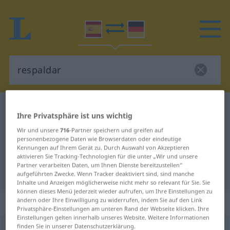
Spanisch-Deutsch Wörterbuch
respaldar
Ihre Privatsphäre ist uns wichtig
Spanisch-Deutsch Übersetzung für
Wir und unsere
716
-Partner speichern und greifen auf
"respaldar"
personenbezogene Daten wie Browserdaten oder eindeutige
Kennungen auf Ihrem Gerät zu. Durch Auswahl von Akzeptieren
aktivieren Sie Tracking-Technologien für die unter „Wir und unsere
Partner verarbeiten Daten, um Ihnen Dienste bereitzustellen“
"respaldar" Deutsch Übersetzung
aufgeführten Zwecke. Wenn Tracker deaktiviert sind, sind manche
Inhalte und Anzeigen möglicherweise nicht mehr so relevant für Sie. Sie
können dieses Menü jederzeit wieder aufrufen, um Ihre Einstellungen zu
„respaldar“
: verbo transitivo
ändern oder Ihre Einwilligung zu widerrufen, indem Sie auf den Link
Privatsphäre-Einstellungen am unteren Rand der Webseite klicken. Ihre
Einstellungen gelten innerhalb unseres Website. Weitere Informationen
finden Sie in unserer Datenschutzerklärung.
respaldar
[rrespalˈdar]
v/t