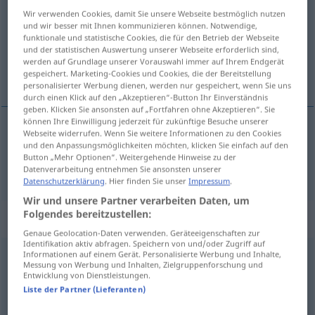
Wir verwenden Cookies, damit Sie unsere Webseite bestmöglich nutzen
Übersicht aller Übersetzungen
und wir besser mit Ihnen kommunizieren können. Notwendige,
funktionale und statistische Cookies, die für den Betrieb der Webseite
(Für mehr Details die Übersetzung anklicken/antippen)
und der statistischen Auswertung unserer Webseite erforderlich sind,
werden auf Grundlage unserer Vorauswahl immer auf Ihrem Endgerät
unterstützen
gespeichert. Marketing-Cookies und Cookies, die der Bereitstellung
personalisierter Werbung dienen, werden nur gespeichert, wenn Sie uns
durch einen Klick auf den „Akzeptieren“-Button Ihr Einverständnis
geben. Klicken Sie ansonsten auf „Fortfahren ohne Akzeptieren“. Sie
können Ihre Einwilligung jederzeit für zukünftige Besuche unserer
Webseite widerrufen. Wenn Sie weitere Informationen zu den Cookies
unterstützen
respaldar
und den Anpassungsmöglichkeiten möchten, klicken Sie einfach auf den
Button „Mehr Optionen“. Weitergehende Hinweise zu der
Datenverarbeitung entnehmen Sie ansonsten unserer
Datenschutzerklärung
. Hier finden Sie unser
Impressum
.
Wir und unsere Partner verarbeiten Daten, um
Folgendes bereitzustellen:
„respaldar“
: masculino
Genaue Geolocation-Daten verwenden. Geräteeigenschaften zur
Identifikation aktiv abfragen. Speichern von und/oder Zugriff auf
Informationen auf einem Gerät. Personalisierte Werbung und Inhalte,
respaldar
m
Messung von Werbung und Inhalten, Zielgruppenforschung und
Entwicklung von Dienstleistungen.
Übersicht aller Übersetzungen
Liste der Partner (Lieferanten)
(Für mehr Details die Übersetzung anklicken/antippen)