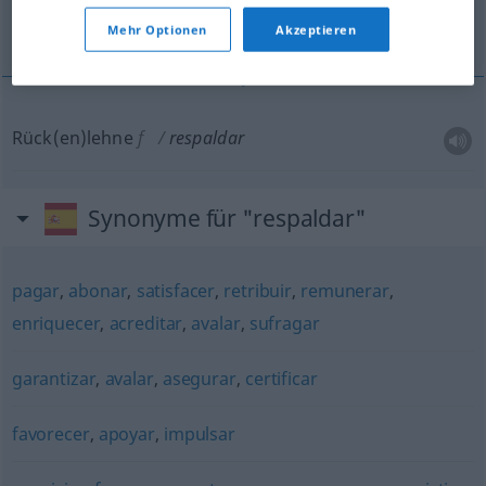
Rückenlehne
Mehr Optionen
Akzeptieren
Rück(en)lehne
f
respaldar
Synonyme für "respaldar"
pagar
,
abonar
,
satisfacer
,
retribuir
,
remunerar
,
enriquecer
,
acreditar
,
avalar
,
sufragar
garantizar
,
avalar
,
asegurar
,
certificar
favorecer
,
apoyar
,
impulsar