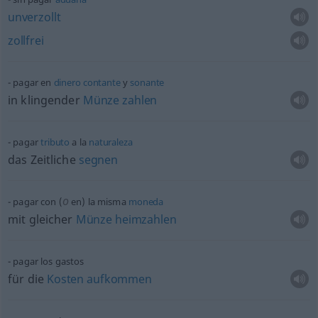
unverzollt
zollfrei
pagar en
dinero
contante
y
sonante
in klingender
Münze
zahlen
pagar
tributo
a la
naturaleza
das Zeitliche
segnen
o
pagar con (
en) la misma
moneda
mit gleicher
Münze
heimzahlen
pagar los gastos
für die
Kosten
aufkommen