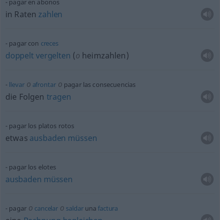
pagar en abonos
in Raten
zahlen
pagar con
creces
doppelt
vergelten
(
o
heimzahlen)
o
o
llevar
afrontar
pagar las consecuencias
die Folgen
tragen
pagar los platos rotos
etwas
ausbaden
müssen
pagar los elotes
ausbaden
müssen
o
o
pagar
cancelar
saldar
una
factura