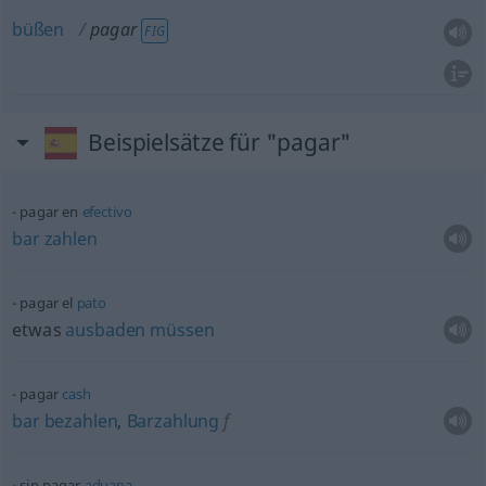
büßen
pagar
FIG
Beispielsätze für "pagar"
pagar en
efectivo
bar
zahlen
pagar el
pato
etwas
ausbaden
müssen
pagar
cash
bar
bezahlen
,
Barzahlung
f
sin pagar
aduana