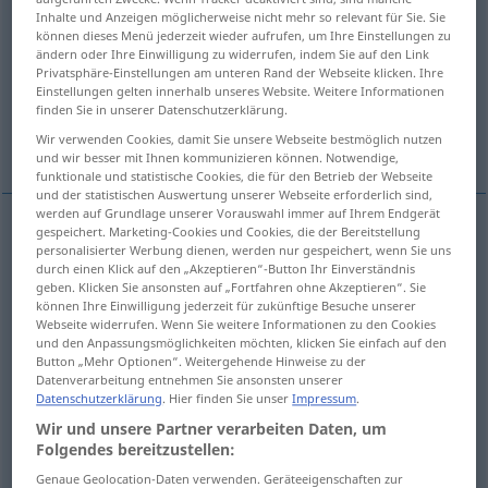
Inhalte und Anzeigen möglicherweise nicht mehr so relevant für Sie. Sie
pagar
[paˈɣar]
v/t
&
v/i
können dieses Menü jederzeit wieder aufrufen, um Ihre Einstellungen zu
ändern oder Ihre Einwilligung zu widerrufen, indem Sie auf den Link
Übersicht aller Übersetzungen
Privatsphäre-Einstellungen am unteren Rand der Webseite klicken. Ihre
Einstellungen gelten innerhalb unseres Website. Weitere Informationen
(Für mehr Details die Übersetzung anklicken/antippen)
finden Sie in unserer Datenschutzerklärung.
büßen
Wir verwenden Cookies, damit Sie unsere Webseite bestmöglich nutzen
und wir besser mit Ihnen kommunizieren können. Notwendige,
funktionale und statistische Cookies, die für den Betrieb der Webseite
und der statistischen Auswertung unserer Webseite erforderlich sind,
werden auf Grundlage unserer Vorauswahl immer auf Ihrem Endgerät
gespeichert. Marketing-Cookies und Cookies, die der Bereitstellung
Beispiele
personalisierter Werbung dienen, werden nur gespeichert, wenn Sie uns
pagar
a/c
durch einen Klick auf den „Akzeptieren“-Button Ihr Einverständnis
geben. Klicken Sie ansonsten auf „Fortfahren ohne Akzeptieren“. Sie
können Ihre Einwilligung jederzeit für zukünftige Besuche unserer
etwas
(be)zahlen
Webseite widerrufen. Wenn Sie weitere Informationen zu den Cookies
und den Anpassungsmöglichkeiten möchten, klicken Sie einfach auf den
Button „Mehr Optionen“. Weitergehende Hinweise zu der
o
pagar por
adelantado
por
anticipado
Datenverarbeitung entnehmen Sie ansonsten unserer
Datenschutzerklärung
. Hier finden Sie unser
Impressum
.
vorauszahlen
Wir und unsere Partner verarbeiten Daten, um
Folgendes bereitzustellen:
pagar al
contado
Genaue Geolocation-Daten verwenden. Geräteeigenschaften zur