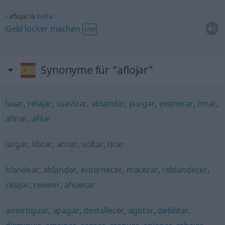
aflojar la
bolsa
Geld
locker
machen
FAM
Synonyme für "aflojar"
laxar
,
relajar
,
suavizar
,
ablandar
,
purgar
,
exonerar
,
limar
,
afinar
,
afilar
largar
,
librar
,
arriar
,
soltar
,
tirar
blandear
,
ablandar
,
enternecer
,
macerar
,
reblandecer
,
relajar
,
revenir
,
ahuecar
amortiguar
,
apagar
,
desfallecer
,
agotar
,
debilitar
,