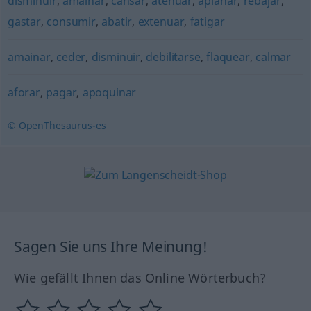
disminuir
,
amainar
,
cansar
,
atenuar
,
aplanar
,
rebajar
,
gastar
,
consumir
,
abatir
,
extenuar
,
fatigar
amainar
,
ceder
,
disminuir
,
debilitarse
,
flaquear
,
calmar
aforar
,
pagar
,
apoquinar
© OpenThesaurus-es
Sagen Sie uns Ihre Meinung!
Wie gefällt Ihnen das Online Wörterbuch?