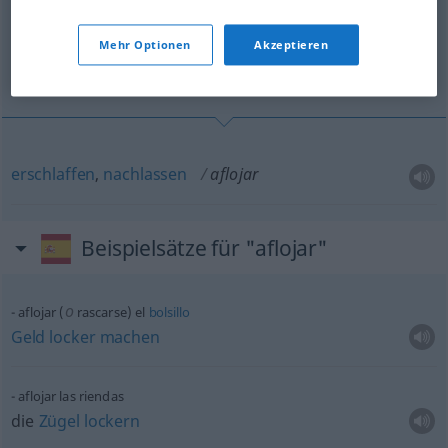
Übersicht aller Übersetzungen
(Für mehr Details die Übersetzung anklicken/antippen)
Mehr Optionen
Akzeptieren
erschlaffen, nachlassen
erschlaffen
,
nachlassen
aflojar
Beispielsätze für "aflojar"
o
aflojar (
rascarse) el
bolsillo
Geld
locker
machen
aflojar las riendas
die
Zügel
lockern