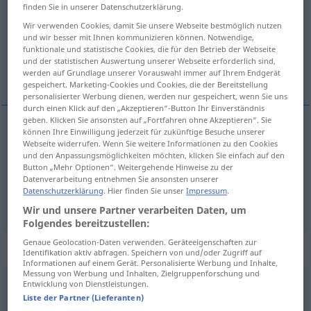
finden Sie in unserer Datenschutzerklärung.
Übersicht aller Übersetzungen
Wir verwenden Cookies, damit Sie unsere Webseite bestmöglich nutzen
und wir besser mit Ihnen kommunizieren können. Notwendige,
(Für mehr Details die Übersetzung anklicken/antippen)
funktionale und statistische Cookies, die für den Betrieb der Webseite
und der statistischen Auswertung unserer Webseite erforderlich sind,
lockern, lösen, lockermachen
werden auf Grundlage unserer Vorauswahl immer auf Ihrem Endgerät
gespeichert. Marketing-Cookies und Cookies, die der Bereitstellung
personalisierter Werbung dienen, werden nur gespeichert, wenn Sie uns
durch einen Klick auf den „Akzeptieren“-Button Ihr Einverständnis
geben. Klicken Sie ansonsten auf „Fortfahren ohne Akzeptieren“. Sie
können Ihre Einwilligung jederzeit für zukünftige Besuche unserer
lockern
,
lösen
aflojar
Webseite widerrufen. Wenn Sie weitere Informationen zu den Cookies
und den Anpassungsmöglichkeiten möchten, klicken Sie einfach auf den
Button „Mehr Optionen“. Weitergehende Hinweise zu der
lockermachen
aflojar
dinero
FAM
FIG
Datenverarbeitung entnehmen Sie ansonsten unserer
Datenschutzerklärung
. Hier finden Sie unser
Impressum
.
Wir und unsere Partner verarbeiten Daten, um
Folgendes bereitzustellen:
Genaue Geolocation-Daten verwenden. Geräteeigenschaften zur
„aflojar“
: verbo intransitivo
Identifikation aktiv abfragen. Speichern von und/oder Zugriff auf
Informationen auf einem Gerät. Personalisierte Werbung und Inhalte,
Messung von Werbung und Inhalten, Zielgruppenforschung und
Entwicklung von Dienstleistungen.
aflojar
[aflɔˈxar]
v/i
Liste der Partner (Lieferanten)