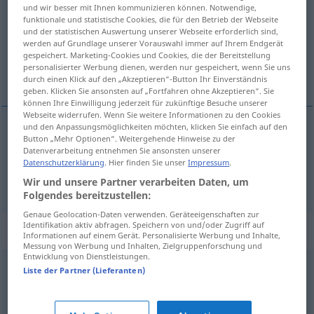
und wir besser mit Ihnen kommunizieren können. Notwendige,
funktionale und statistische Cookies, die für den Betrieb der Webseite
Übersicht aller Übersetzungen
und der statistischen Auswertung unserer Webseite erforderlich sind,
(Für mehr Details die Übersetzung anklicken/antippen)
werden auf Grundlage unserer Vorauswahl immer auf Ihrem Endgerät
gespeichert. Marketing-Cookies und Cookies, die der Bereitstellung
personalisierter Werbung dienen, werden nur gespeichert, wenn Sie uns
schwach werden, sich abschwächen
durch einen Klick auf den „Akzeptieren“-Button Ihr Einverständnis
geben. Klicken Sie ansonsten auf „Fortfahren ohne Akzeptieren“. Sie
können Ihre Einwilligung jederzeit für zukünftige Besuche unserer
Webseite widerrufen. Wenn Sie weitere Informationen zu den Cookies
und den Anpassungsmöglichkeiten möchten, klicken Sie einfach auf den
Button „Mehr Optionen“. Weitergehende Hinweise zu der
schwach
werden
debilitarse
(≈ perder fuerzas)
Datenverarbeitung entnehmen Sie ansonsten unserer
Datenschutzerklärung
. Hier finden Sie unser
Impressum
.
sich
abschwächen
debilitarse
(≈ disminuir)
Wir und unsere Partner verarbeiten Daten, um
Folgendes bereitzustellen:
Genaue Geolocation-Daten verwenden. Geräteeigenschaften zur
Identifikation aktiv abfragen. Speichern von und/oder Zugriff auf
Synonyme für "debilitarse"
Informationen auf einem Gerät. Personalisierte Werbung und Inhalte,
Messung von Werbung und Inhalten, Zielgruppenforschung und
Entwicklung von Dienstleistungen.
Liste der Partner (Lieferanten)
madrearse
,
ahilarse
languidecer
,
desanimarse
,
deprimirse
,
abatirse
,