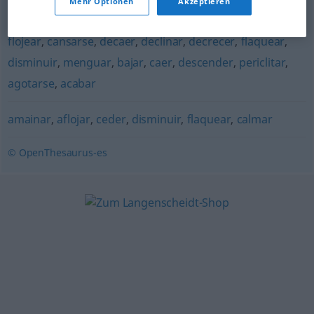
Mehr Optionen
Akzeptieren
desalentarse
,
descorazonarse
,
enflaquecer
,
fatigarse
,
flojear
,
cansarse
,
decaer
,
declinar
,
decrecer
,
flaquear
,
disminuir
,
menguar
,
bajar
,
caer
,
descender
,
periclitar
,
agotarse
,
acabar
amainar
,
aflojar
,
ceder
,
disminuir
,
flaquear
,
calmar
© OpenThesaurus-es