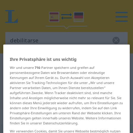
Ihre Privatsphäre ist uns wichtig
Spanisch-Deutsch Wörterbuch
debilitarse
Wir und unsere
716
-Partner speichern und greifen auf
Spanisch-Deutsch Übersetzung für
personenbezogene Daten wie Browserdaten oder eindeutige
Kennungen auf Ihrem Gerät zu. Durch Auswahl von Akzeptieren
"debilitarse"
aktivieren Sie Tracking-Technologien für die unter „Wir und unsere
Partner verarbeiten Daten, um Ihnen Dienste bereitzustellen“
aufgeführten Zwecke. Wenn Tracker deaktiviert sind, sind manche
"debilitarse" Deutsch Übersetzung
Inhalte und Anzeigen möglicherweise nicht mehr so relevant für Sie. Sie
können dieses Menü jederzeit wieder aufrufen, um Ihre Einstellungen zu
ändern oder Ihre Einwilligung zu widerrufen, indem Sie auf den Link
Privatsphäre-Einstellungen am unteren Rand der Webseite klicken. Ihre
„debilitarse“
: verbo reflexivo
Einstellungen gelten innerhalb unseres Website. Weitere Informationen
finden Sie in unserer Datenschutzerklärung.
Wir verwenden Cookies, damit Sie unsere Webseite bestmöglich nutzen
debilitarse
[deβiliˈtarse]
v/r