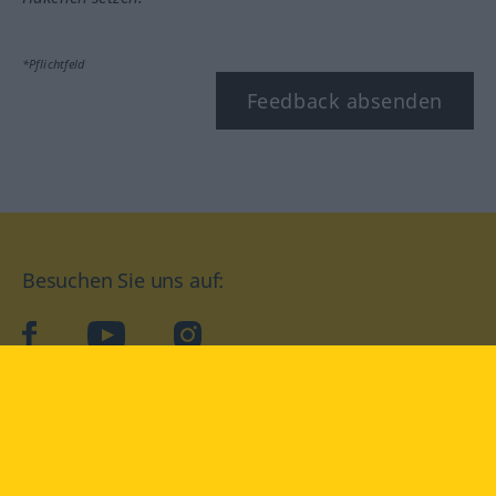
*Pflichtfeld
Feedback absenden
Besuchen Sie uns auf:
facebook
YouTube
Instagram
Langenscheidt