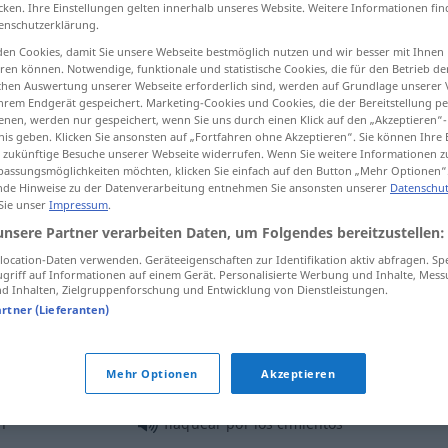
cken. Ihre Einstellungen gelten innerhalb unseres Website. Weitere Informationen fin
enschutzerklärung.
en Cookies, damit Sie unsere Webseite bestmöglich nutzen und wir besser mit Ihnen
en können. Notwendige, funktionale und statistische Cookies, die für den Betrieb d
ischen Auswertung unserer Webseite erforderlich sind, werden auf Grundlage unserer
tippen)
hrem Endgerät gespeichert. Marketing-Cookies und Cookies, die der Bereitstellung per
nen, werden nur gespeichert, wenn Sie uns durch einen Klick auf den „Akzeptieren“-
en
nis geben. Klicken Sie ansonsten auf „Fortfahren ohne Akzeptieren“. Sie können Ihre 
ür zukünftige Besuche unserer Webseite widerrufen. Wenn Sie weitere Informationen 
assungsmöglichkeiten möchten, klicken Sie einfach auf den Button „Mehr Optionen“
de Hinweise zu der Datenverarbeitung entnehmen Sie ansonsten unserer
Datenschut
 Sie unser
Impressum
.
flaquear
(≈ vacilar)
unsere Partner verarbeiten Daten, um Folgendes bereitzustellen:
ocation-Daten verwenden. Geräteeigenschaften zur Identifikation aktiv abfragen. Sp
griff auf Informationen auf einem Gerät. Personalisierte Werbung und Inhalte, Mes
flaquear
(≈ ceder)
 Inhalten, Zielgruppenforschung und Entwicklung von Dienstleistungen.
artner (Lieferanten)
flaquear
(≈ debilitarse)
Mehr Optionen
Akzeptieren
n
flaquear por los cimientos