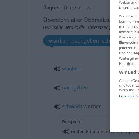
Webseite kli
flaquear
[flakeˈar]
v/i
unserer Dat
Wir verwend
Übersicht aller Übersetzungen
kommunizier
der statist
(Für mehr Details die Übersetzung anklicken/an
immer auf I
Werbung die
wanken, nachgeben, schwach werd
Einverständ
jederzeit f
und den Anp
Weitergehen
Hier finden
wanken
Wir und 
Genaue Geol
und/oder Zu
nachgeben
Werbung und
Liste der P
schwach
werden
Beispiele
in den Fundamenten nachgebe