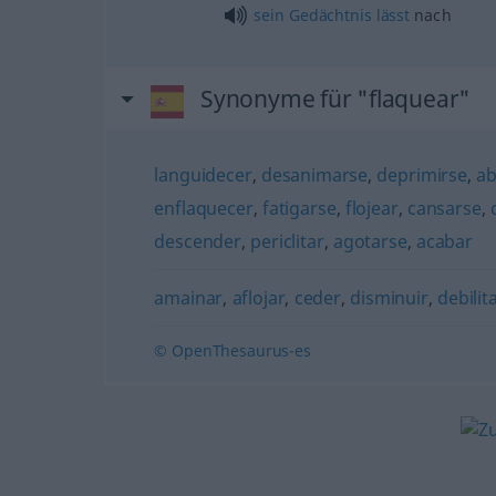
sein
Gedächtnis
lässt
nach
Synonyme für "flaquear"
languidecer
,
desanimarse
,
deprimirse
,
ab
enflaquecer
,
fatigarse
,
flojear
,
cansarse
,
descender
,
periclitar
,
agotarse
,
acabar
amainar
,
aflojar
,
ceder
,
disminuir
,
debilit
© OpenThesaurus-es