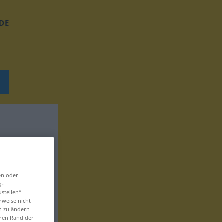
DE
en oder
g-
ustellen“
rweise nicht
en zu ändern
eren Rand der