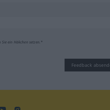
m Sie ein Häkchen setzen.*
Feedback absend
ook
YouTube
Instagram