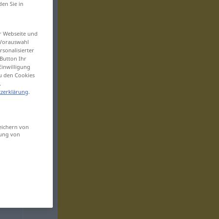
den Sie in
er Webseite und
 Vorauswahl
sonalisierter
Button Ihr
Einwilligung
zu den Cookies
.
zerklärung
.
eichern von
sung von