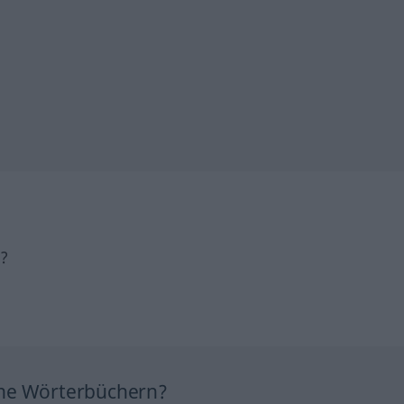
h?
ine Wörterbüchern?