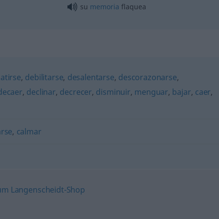
su
memoria
flaquea
atirse
,
debilitarse
,
desalentarse
,
descorazonarse
,
decaer
,
declinar
,
decrecer
,
disminuir
,
menguar
,
bajar
,
caer
,
arse
,
calmar