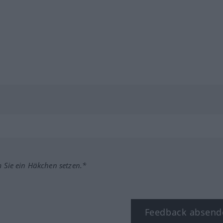
m Sie ein Häkchen setzen.*
Feedback absend