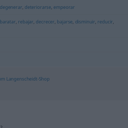
degenerar
,
deteriorarse
,
empeorar
baratar
,
rebajar
,
decrecer
,
bajarse
,
disminuir
,
reducir
,
h?