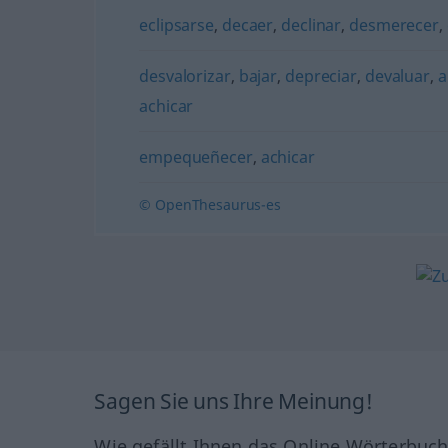
eclipsarse
,
decaer
,
declinar
,
desmerecer
,
desvalorizar
,
bajar
,
depreciar
,
devaluar
,
a
achicar
empequeñecer
,
achicar
© OpenThesaurus-es
Sagen Sie uns Ihre Meinung!
Wie gefällt Ihnen das Online Wörterbuc