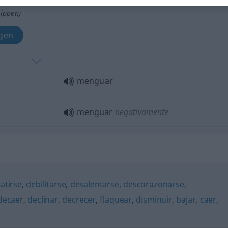
tippen)
igen
menguar
menguar
negativamente
atirse
,
debilitarse
,
desalentarse
,
descorazonarse
,
decaer
,
declinar
,
decrecer
,
flaquear
,
disminuir
,
bajar
,
caer
,