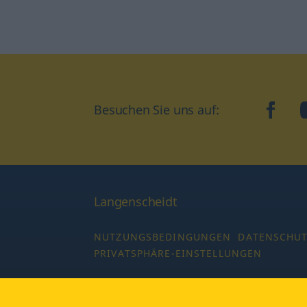
Besuchen Sie uns auf:
faceb
Langenscheidt
NUTZUNGSBEDINGUNGEN
DATENSCHU
PRIVATSPHÄRE-EINSTELLUNGEN
Copyright © 2026 PONS Langenscheidt GmbH,