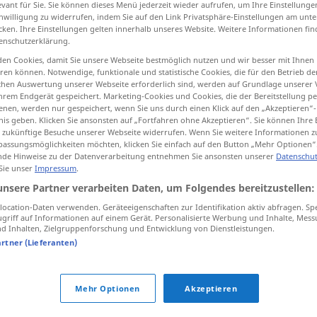
evant für Sie. Sie können dieses Menü jederzeit wieder aufrufen, um Ihre Einstellung
inwilligung zu widerrufen, indem Sie auf den Link Privatsphäre-Einstellungen am unt
cken. Ihre Einstellungen gelten innerhalb unseres Website. Weitere Informationen fin
enschutzerklärung.
en Cookies, damit Sie unsere Webseite bestmöglich nutzen und wir besser mit Ihnen
tippen)
en können. Notwendige, funktionale und statistische Cookies, die für den Betrieb d
ischen Auswertung unserer Webseite erforderlich sind, werden auf Grundlage unserer
hrem Endgerät gespeichert. Marketing-Cookies und Cookies, die der Bereitstellung per
nen, werden nur gespeichert, wenn Sie uns durch einen Klick auf den „Akzeptieren“-
nis geben. Klicken Sie ansonsten auf „Fortfahren ohne Akzeptieren“. Sie können Ihre 
ür zukünftige Besuche unserer Webseite widerrufen. Wenn Sie weitere Informationen 
assungsmöglichkeiten möchten, klicken Sie einfach auf den Button „Mehr Optionen“
menguar
tb
al hacer punto
de Hinweise zu der Datenverarbeitung entnehmen Sie ansonsten unserer
Datenschut
 Sie unser
Impressum
.
unsere Partner verarbeiten Daten, um Folgendes bereitzustellen:
menguar
(≈ disminuir)
ocation-Daten verwenden. Geräteeigenschaften zur Identifikation aktiv abfragen. Sp
griff auf Informationen auf einem Gerät. Personalisierte Werbung und Inhalte, Mes
 Inhalten, Zielgruppenforschung und Entwicklung von Dienstleistungen.
artner (Lieferanten)
o
Mehr Optionen
Akzeptieren