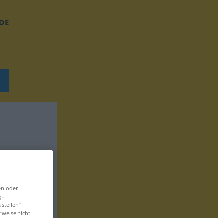
DE
en oder
g-
ustellen“
rweise nicht