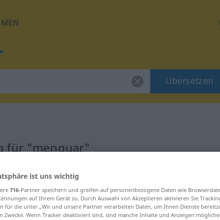
HMEN
Übersetzen
g für "menguar"
ng
atsphäre ist uns wichtig
sere
716
-Partner speichern und greifen auf personenbezogene Daten wie Browserdat
Kennungen auf Ihrem Gerät zu. Durch Auswahl von Akzeptieren aktivieren Sie Trackin
ivo
n für die unter „Wir und unsere Partner verarbeiten Daten, um Ihnen Dienste bereitz
n Zwecke. Wenn Tracker deaktiviert sind, sind manche Inhalte und Anzeigen mögliche