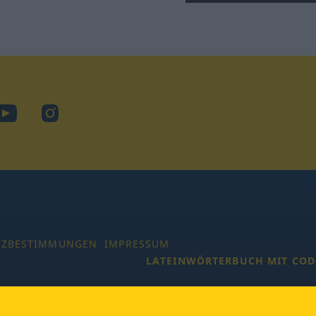
ook
YouTube
Instagram
TZBESTIMMUNGEN
IMPRESSUM
LATEINWÖRTERBUCH MIT COD
 Alle Rechte vorbehalten.