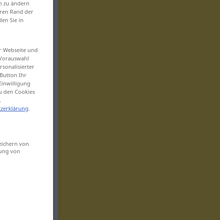
en zu ändern
eren Rand der
den Sie in
er Webseite und
 Vorauswahl
sonalisierter
Button Ihr
Einwilligung
zu den Cookies
.
zerklärung
.
eichern von
sung von