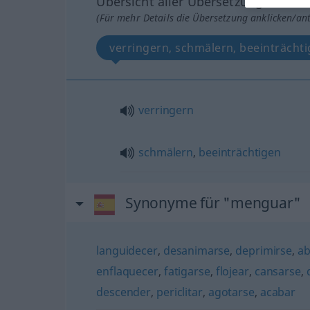
Übersicht aller Übersetzungen
(Für mehr Details die Übersetzung anklicken/an
verringern, schmälern, beeinträcht
verringern
schmälern
,
beeinträchtigen
Synonyme für "menguar"
languidecer
,
desanimarse
,
deprimirse
,
ab
enflaquecer
,
fatigarse
,
flojear
,
cansarse
,
descender
,
periclitar
,
agotarse
,
acabar