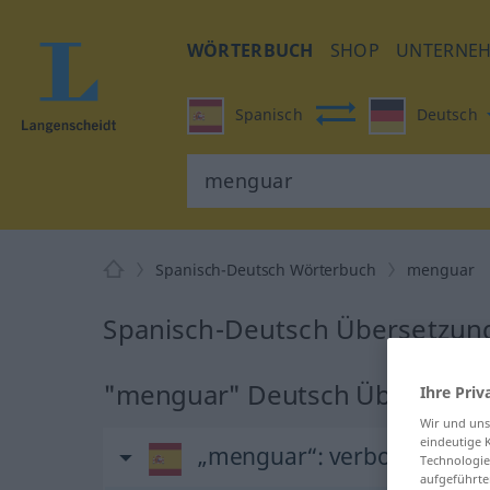
WÖRTERBUCH
SHOP
UNTERNE
Spanisch
Deutsch
Spanisch-Deutsch Wörterbuch
menguar
Spanisch-Deutsch Übersetzun
"menguar" Deutsch Übersetzu
Ihre Priv
Wir und un
eindeutige 
„menguar“
: verbo intransit
Technologie
aufgeführte