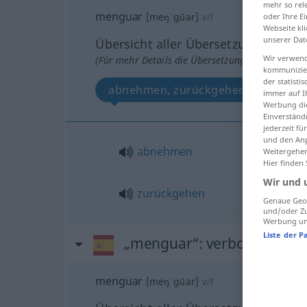
mehr so rel
menguar
[meŋˈgŭar]
v/i
oder Ihre E
Webseite kli
unserer Dat
Übersicht aller Übersetzungen
Wir verwend
(Für mehr Details die Übersetzung anklicken/an
kommunizier
der statist
abnehmen, zurückgehen
immer auf I
Werbung die
Einverständ
jederzeit f
und den Anp
abnehmen
Weitergehen
Hier finden
Wir und 
zurückgehen
Genaue Geol
und/oder Zu
Werbung und
Liste der P
„menguar“
: verbo transitiv
menguar
[meŋˈgŭar]
v/t