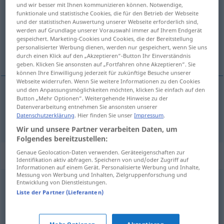
und wir besser mit Ihnen kommunizieren können. Notwendige,
funktionale und statistische Cookies, die für den Betrieb der Webseite
Übersicht aller Übersetzungen
und der statistischen Auswertung unserer Webseite erforderlich sind,
(Für mehr Details die Übersetzung anklicken/antippen)
werden auf Grundlage unserer Vorauswahl immer auf Ihrem Endgerät
gespeichert. Marketing-Cookies und Cookies, die der Bereitstellung
personalisierter Werbung dienen, werden nur gespeichert, wenn Sie uns
entarten, degenerieren
durch einen Klick auf den „Akzeptieren“-Button Ihr Einverständnis
geben. Klicken Sie ansonsten auf „Fortfahren ohne Akzeptieren“. Sie
können Ihre Einwilligung jederzeit für zukünftige Besuche unserer
Webseite widerrufen. Wenn Sie weitere Informationen zu den Cookies
und den Anpassungsmöglichkeiten möchten, klicken Sie einfach auf den
Button „Mehr Optionen“. Weitergehende Hinweise zu der
entarten
,
degenerieren
degenerar
Datenverarbeitung entnehmen Sie ansonsten unserer
Datenschutzerklärung
. Hier finden Sie unser
Impressum
.
Wir und unsere Partner verarbeiten Daten, um
Folgendes bereitzustellen:
Genaue Geolocation-Daten verwenden. Geräteeigenschaften zur
Synonyme für "degenerar"
Identifikation aktiv abfragen. Speichern von und/oder Zugriff auf
Informationen auf einem Gerät. Personalisierte Werbung und Inhalte,
Messung von Werbung und Inhalten, Zielgruppenforschung und
Entwicklung von Dienstleistungen.
empobrecer
,
decaer
,
desmerecer
,
malograr
Liste der Partner (Lieferanten)
eclipsarse
,
decaer
,
declinar
,
desmerecer
,
deteriorarse
,