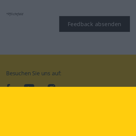
*Pflichtfeld
Feedback absenden
Besuchen Sie uns auf:
facebook
YouTube
Instagram
Langenscheidt