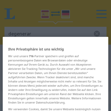
Ihre Privatsphäre ist uns wichtig
Spanisch-Deutsch Wörterbuch
degenerar
Wir und unsere
716
-Partner speichern und greifen auf
Spanisch-Deutsch Übersetzung für
personenbezogene Daten wie Browserdaten oder eindeutige
Kennungen auf Ihrem Gerät zu. Durch Auswahl von Akzeptieren
"degenerar"
aktivieren Sie Tracking-Technologien für die unter „Wir und unsere
Partner verarbeiten Daten, um Ihnen Dienste bereitzustellen“
aufgeführten Zwecke. Wenn Tracker deaktiviert sind, sind manche
Inhalte und Anzeigen möglicherweise nicht mehr so relevant für Sie. Sie
"degenerar" Deutsch Übersetzung
können dieses Menü jederzeit wieder aufrufen, um Ihre Einstellungen zu
ändern oder Ihre Einwilligung zu widerrufen, indem Sie auf den Link
Privatsphäre-Einstellungen am unteren Rand der Webseite klicken. Ihre
„degenerar“
: verbo intransitivo
Einstellungen gelten innerhalb unseres Website. Weitere Informationen
finden Sie in unserer Datenschutzerklärung.
Wir verwenden Cookies, damit Sie unsere Webseite bestmöglich nutzen
degenerar
[dɛxeneˈrar]
v/i