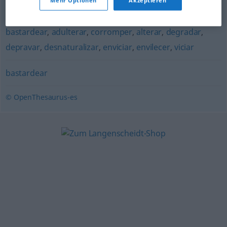
Mehr Optionen
Akzeptieren
menguar
,
empeorar
bastardear
,
adulterar
,
corromper
,
alterar
,
degradar
,
depravar
,
desnaturalizar
,
enviciar
,
envilecer
,
viciar
bastardear
© OpenThesaurus-es