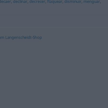
decaer
,
declinar
,
decrecer
,
flaquear
,
disminuir
,
menguar
,