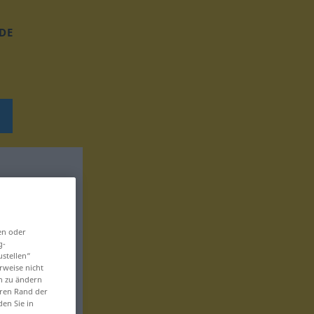
DE
en oder
g-
ustellen“
rweise nicht
en zu ändern
eren Rand der
den Sie in