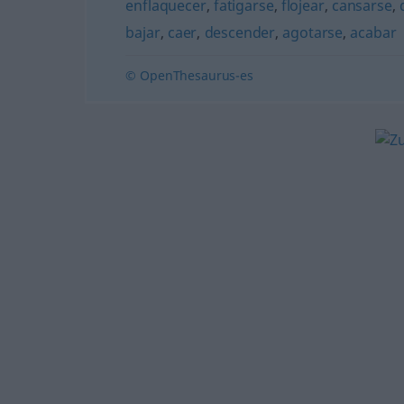
enflaquecer
,
fatigarse
,
flojear
,
cansarse
,
bajar
,
caer
,
descender
,
agotarse
,
acabar
© OpenThesaurus-es