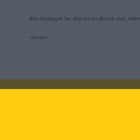
Bitte bestätigen Sie, dass Sie ein Mensch sind, inde
*Pflichtfeld
Besuchen Sie uns auf:
faceb