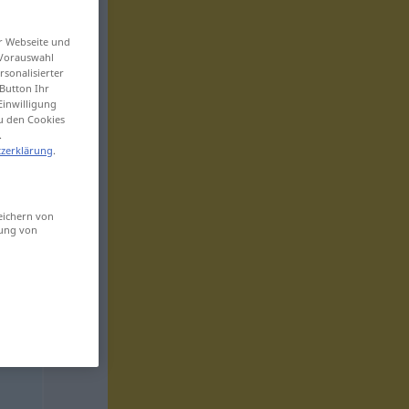
er Webseite und
 Vorauswahl
sonalisierter
Button Ihr
Einwilligung
zu den Cookies
.
zerklärung
.
eichern von
sung von