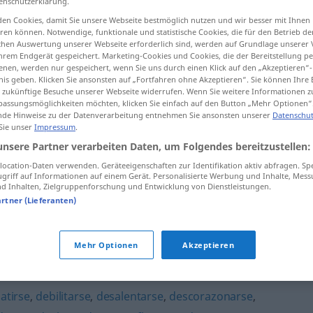
enschutzerklärung.
en Cookies, damit Sie unsere Webseite bestmöglich nutzen und wir besser mit Ihnen
en können. Notwendige, funktionale und statistische Cookies, die für den Betrieb d
ischen Auswertung unserer Webseite erforderlich sind, werden auf Grundlage unserer
hrem Endgerät gespeichert. Marketing-Cookies und Cookies, die der Bereitstellung per
tippen)
nen, werden nur gespeichert, wenn Sie uns durch einen Klick auf den „Akzeptieren“-
nis geben. Klicken Sie ansonsten auf „Fortfahren ohne Akzeptieren“. Sie können Ihre 
in
ür zukünftige Besuche unserer Webseite widerrufen. Wenn Sie weitere Informationen 
assungsmöglichkeiten möchten, klicken Sie einfach auf den Button „Mehr Optionen“
de Hinweise zu der Datenverarbeitung entnehmen Sie ansonsten unserer
Datenschut
 Sie unser
Impressum
.
unsere Partner verarbeiten Daten, um Folgendes bereitzustellen:
periclitar
(≈ decaer)
ocation-Daten verwenden. Geräteeigenschaften zur Identifikation aktiv abfragen. Sp
griff auf Informationen auf einem Gerät. Personalisierte Werbung und Inhalte, Mes
 Inhalten, Zielgruppenforschung und Entwicklung von Dienstleistungen.
periclitar
(≈ peligrar)
artner (Lieferanten)
Mehr Optionen
Akzeptieren
atirse
,
debilitarse
,
desalentarse
,
descorazonarse
,