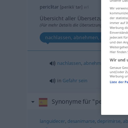
unserer Dat
periclitar
[perikliˈtar]
v/i
Wir verwend
kommunizier
Übersicht aller Übersetzungen
der statist
immer auf I
(Für mehr Details die Übersetzung anklicken/an
Werbung die
Einverständ
nachlassen, abnehmen, in Gefahr se
jederzeit f
und den Anp
Weitergehen
Hier finden
Wir und 
nachlassen
,
abnehmen
Genaue Geol
und/oder Zu
Werbung und
in
Gefahr
sein
Liste der P
Synonyme für "periclitar"
languidecer
,
desanimarse
,
deprimirse
,
ab