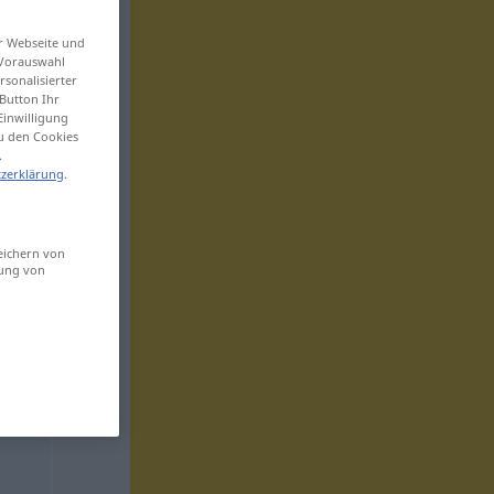
er Webseite und
 Vorauswahl
sonalisierter
Button Ihr
Einwilligung
zu den Cookies
.
zerklärung
.
eichern von
sung von