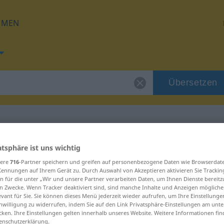
HMEN
Übersetzen
g für "ausbaden"
atsphäre ist uns wichtig
sere
716
-Partner speichern und greifen auf personenbezogene Daten wie Browserdat
Kennungen auf Ihrem Gerät zu. Durch Auswahl von Akzeptieren aktivieren Sie Trackin
ung
n für die unter „Wir und unsere Partner verarbeiten Daten, um Ihnen Dienste bereitz
n Zwecke. Wenn Tracker deaktiviert sind, sind manche Inhalte und Anzeigen mögliche
evant für Sie. Sie können dieses Menü jederzeit wieder aufrufen, um Ihre Einstellung
inwilligung zu widerrufen, indem Sie auf den Link Privatsphäre-Einstellungen am unt
rb
cken. Ihre Einstellungen gelten innerhalb unseres Website. Weitere Informationen fin
enschutzerklärung.