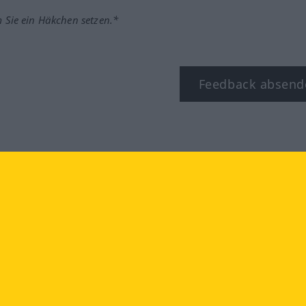
m Sie ein Häkchen setzen.*
Feedback absend
ook
YouTube
Instagram