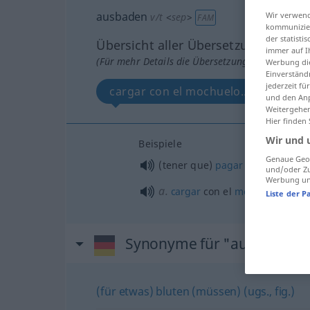
ausbaden
Wir verwend
v/t
<
sep
>
FAM
kommunizier
der statist
Übersicht aller Übersetzungen
immer auf I
(Für mehr Details die Übersetzung anklicken/an
Werbung die
Einverständ
jederzeit f
cargar con el mochuelo...
und den Anp
Weitergehen
Hier finden
Wir und 
Beispiele
Genaue Geol
(tener que)
pagar
el
pato
por
a/
und/oder Zu
Werbung und
a.
cargar
con el
mochuelo
Liste der P
Synonyme für "ausbaden"
(für etwas) bluten (müssen) (ugs., fig.)