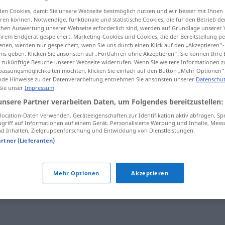
en Cookies, damit Sie unsere Webseite bestmöglich nutzen und wir besser mit Ihnen
en können. Notwendige, funktionale und statistische Cookies, die für den Betrieb d
ischen Auswertung unserer Webseite erforderlich sind, werden auf Grundlage unserer
hrem Endgerät gespeichert. Marketing-Cookies und Cookies, die der Bereitstellung per
tippen)
nen, werden nur gespeichert, wenn Sie uns durch einen Klick auf den „Akzeptieren“-
nis geben. Klicken Sie ansonsten auf „Fortfahren ohne Akzeptieren“. Sie können Ihre 
ür zukünftige Besuche unserer Webseite widerrufen. Wenn Sie weitere Informationen 
assungsmöglichkeiten möchten, klicken Sie einfach auf den Button „Mehr Optionen“
de Hinweise zu der Datenverarbeitung entnehmen Sie ansonsten unserer
Datenschut
 Sie unser
Impressum
.
unsere Partner verarbeiten Daten, um Folgendes bereitzustellen:
ocation-Daten verwenden. Geräteeigenschaften zur Identifikation aktiv abfragen. Sp
c
etwas
ausbaden (müssen)
griff auf Informationen auf einem Gerät. Personalisierte Werbung und Inhalte, Mes
 Inhalten, Zielgruppenforschung und Entwicklung von Dienstleistungen.
es ausbaden
müssen
artner (Lieferanten)
Mehr Optionen
Akzeptieren