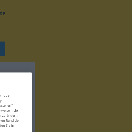
DE
en oder
g-
ustellen“
rweise nicht
en zu ändern
eren Rand der
den Sie in