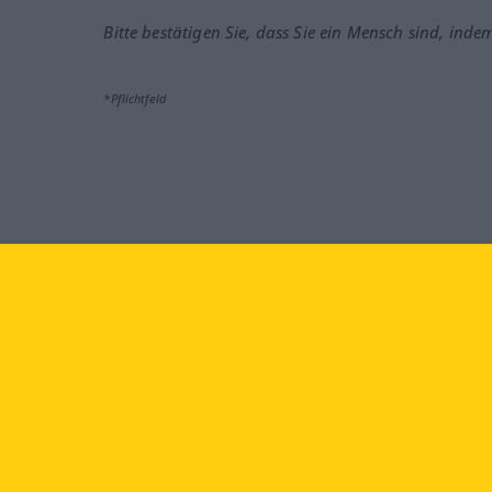
Bitte bestätigen Sie, dass Sie ein Mensch sind, inde
*Pflichtfeld
Besuchen Sie uns auf:
faceb
Langenscheidt