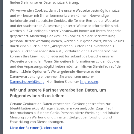
finden Sie in unserer Datenschutzerklärung.
Übersicht aller Übersetzungen
Wir verwenden Cookies, damit Sie unsere Webseite bestmöglich nutzen
und wir besser mit Ihnen kommunizieren können. Notwendige,
(Für mehr Details die Übersetzung anklicken/antippen)
funktionale und statistische Cookies, die für den Betrieb der Webseite
und der statistischen Auswertung unserer Webseite erforderlich sind,
erwarten, warten auf
erhoffen
werden auf Grundlage unserer Vorauswahl immer auf Ihrem Endgerät
gespeichert. Marketing-Cookies und Cookies, die der Bereitstellung
personalisierter Werbung dienen, werden nur gespeichert, wenn Sie uns
durch einen Klick auf den „Akzeptieren“-Button Ihr Einverständnis
geben. Klicken Sie ansonsten auf „Fortfahren ohne Akzeptieren“. Sie
können Ihre Einwilligung jederzeit für zukünftige Besuche unserer
erwarten
esperar
(≈ aguardar)
Webseite widerrufen. Wenn Sie weitere Informationen zu den Cookies
und den Anpassungsmöglichkeiten möchten, klicken Sie einfach auf den
Button „Mehr Optionen“. Weitergehende Hinweise zu der
warten
auf
esperar
tb
tren, autobús
Datenverarbeitung entnehmen Sie ansonsten unserer
(
ACUS
)
Datenschutzerklärung
. Hier finden Sie unser
Impressum
.
Wir und unsere Partner verarbeiten Daten, um
Folgendes bereitzustellen:
Genaue Geolocation-Daten verwenden. Geräteeigenschaften zur
erhoffen
esperar
(≈ confiar)
Identifikation aktiv abfragen. Speichern von und/oder Zugriff auf
Informationen auf einem Gerät. Personalisierte Werbung und Inhalte,
Messung von Werbung und Inhalten, Zielgruppenforschung und
Entwicklung von Dienstleistungen.
Liste der Partner (Lieferanten)