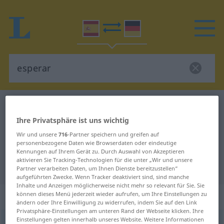
Spanisch-Deutsch Wörterbuch
esperar
Spanisch-Deutsch Übersetzung für
Ihre Privatsphäre ist uns wichtig
Wir und unsere
716
-Partner speichern und greifen auf
"esperar"
personenbezogene Daten wie Browserdaten oder eindeutige
Kennungen auf Ihrem Gerät zu. Durch Auswahl von Akzeptieren
aktivieren Sie Tracking-Technologien für die unter „Wir und unsere
"esperar" Deutsch Übersetzung
Partner verarbeiten Daten, um Ihnen Dienste bereitzustellen“
aufgeführten Zwecke. Wenn Tracker deaktiviert sind, sind manche
Inhalte und Anzeigen möglicherweise nicht mehr so relevant für Sie. Sie
„esperar“
: verbo transitivo
können dieses Menü jederzeit wieder aufrufen, um Ihre Einstellungen zu
ändern oder Ihre Einwilligung zu widerrufen, indem Sie auf den Link
Privatsphäre-Einstellungen am unteren Rand der Webseite klicken. Ihre
Einstellungen gelten innerhalb unseres Website. Weitere Informationen
esperar
[espeˈrar]
v/t