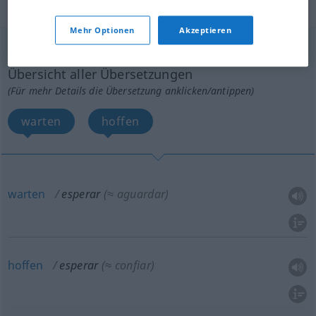
„esperar“
: verbo intransitivo
Mehr Optionen
Akzeptieren
esperar
[espeˈrar]
v/i
Übersicht aller Übersetzungen
(Für mehr Details die Übersetzung anklicken/antippen)
warten
hoffen
warten
esperar
(≈ aguardar)
hoffen
esperar
(≈ confiar)