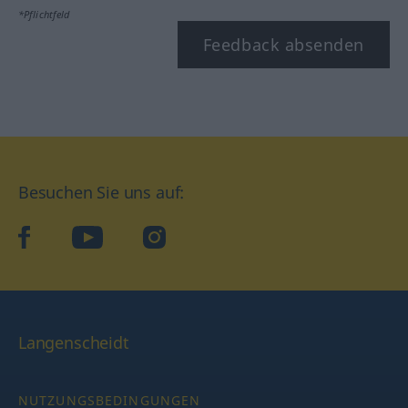
*Pflichtfeld
Feedback absenden
Besuchen Sie uns auf:
facebook
YouTube
Instagram
Langenscheidt
NUTZUNGSBEDINGUNGEN