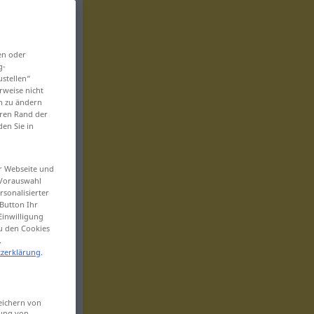
en oder
g-
ustellen“
rweise nicht
en zu ändern
eren Rand der
den Sie in
er Webseite und
 Vorauswahl
sonalisierter
Button Ihr
Einwilligung
zu den Cookies
.
zerklärung
.
eichern von
sung von