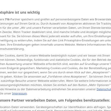
atsphäre ist uns wichtig
sere
716
-Partner speichern und greifen auf personenbezogene Daten wie Browserdat
tippen)
Kennungen auf Ihrem Gerät zu. Durch Auswahl von Akzeptieren aktivieren Sie Trackin
n für die unter „Wir und unsere Partner verarbeiten Daten, um Ihnen Dienste bereitz
Ortsmitte
Stelle, Zentrum
n Zwecke. Wenn Tracker deaktiviert sind, sind manche Inhalte und Anzeigen mögliche
evant für Sie. Sie können dieses Menü jederzeit wieder aufrufen, um Ihre Einstellung
inwilligung zu widerrufen, indem Sie auf den Link Privatsphäre-Einstellungen am unt
cken. Ihre Einstellungen gelten innerhalb unseres Website. Weitere Informationen fin
enschutzerklärung.
en Cookies, damit Sie unsere Webseite bestmöglich nutzen und wir besser mit Ihnen
en können. Notwendige, funktionale und statistische Cookies, die für den Betrieb d
ischen Auswertung unserer Webseite erforderlich sind, werden auf Grundlage unserer
centro
tb
hrem Endgerät gespeichert. Marketing-Cookies und Cookies, die der Bereitstellung per
FIG
nen, werden nur gespeichert, wenn Sie uns durch einen Klick auf den „Akzeptieren“-
nis geben. Klicken Sie ansonsten auf „Fortfahren ohne Akzeptieren“. Sie können Ihre 
ür zukünftige Besuche unserer Webseite widerrufen. Wenn Sie weitere Informationen 
assungsmöglichkeiten möchten, klicken Sie einfach auf den Button „Mehr Optionen“
de Hinweise zu der Datenverarbeitung entnehmen Sie ansonsten unserer
Datenschut
 Sie unser
Impressum
.
centro de
atención
FIG
unsere Partner verarbeiten Daten, um Folgendes bereitzustellen:
ocation-Daten verwenden. Geräteeigenschaften zur Identifikation aktiv abfragen. Sp
griff auf Informationen auf einem Gerät. Personalisierte Werbung und Inhalte, Mes