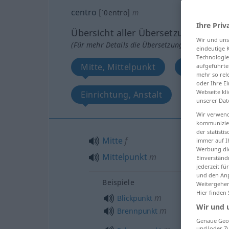
centro
[ˈθentro]
m
Ihre Priv
Übersicht aller Übersetzungen
Wir und un
(Für mehr Details die Übersetzung anklicken/an
eindeutige 
Technologie
Mitte, Mittelpunkt
Zentrum, 
aufgeführte
mehr so rel
oder Ihre E
Webseite kli
Einrichtung, Anstalt
Flanke
unserer Dat
Wir verwend
kommunizier
der statist
Mitte
f
immer auf I
Werbung die
Mittelpunkt
m
Einverständ
jederzeit f
und den Anp
Beispiele
Weitergehen
Hier finden
m
Blickpunkt
Wir und 
m
Brennpunkt
Genaue Geol
und/oder Zu