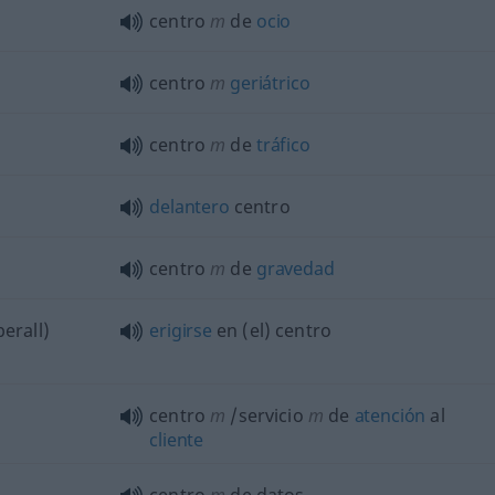
centro
m
de
ocio
centro
m
geriátrico
centro
m
de
tráfico
delantero
centro
centro
m
de
gravedad
berall)
erigirse
en (el) centro
centro
m
/servicio
m
de
atención
al
cliente