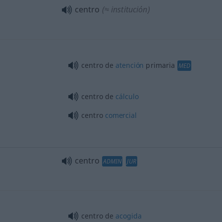
centro
(≈ institución)
centro de
atención
primaria
MED
centro de
cálculo
centro
comercial
centro
ADMIN
JUR
centro de
acogida