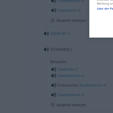
m
Schwerpunkt
Werbung und
Liste der P
m
Couchtisch
Beispiele anzeigen
Zentrum
n
Ortsmitte
f
Beispiele
f
Stadtmitte
n
Stadtzentrum
n
historisches
Stadtzentrum
n
Stadtzentrum
Beispiele anzeigen