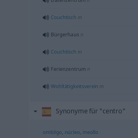
Datenzentrum
n
Couchtisch
m
Bürgerhaus
n
Couchtisch
m
Ferienzentrum
n
Wohltätigkeitsverein
m
Synonyme für "centro"
ombligo
,
núcleo
,
meollo