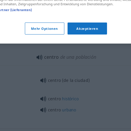
centro de
gravedad
 Inhalten, Zielgruppenforschung und Entwicklung von Dienstleistungen.
artner (Lieferanten)
f
mesita
de centro
Mehr Optionen
Akzeptieren
centro
de un lugar
tb
POL
centro
de una población
centro (de la ciudad)
centro
histórico
centro
urbano