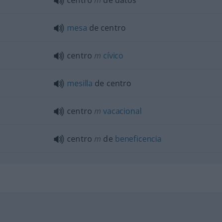
centro
m
de datos
mesa
de centro
centro
m
cívico
mesilla
de centro
centro
m
vacacional
centro
m
de
beneficencia