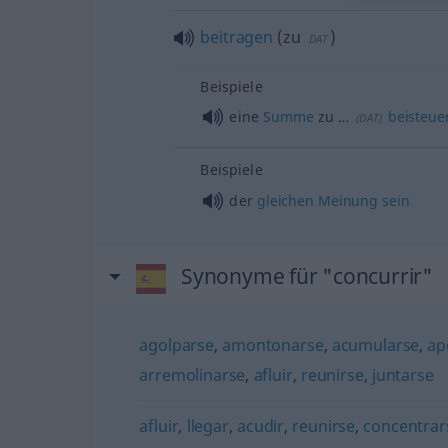
beitragen
(
zu
)
DAT
Beispiele
eine
Summe
zu …
beisteue
(
DAT
)
Beispiele
der
gleichen
Meinung
sein
Synonyme für "concurrir"
agolparse
,
amontonarse
,
acumularse
,
ap
arremolinarse
,
afluir
,
reunirse
,
juntarse
afluir
,
llegar
,
acudir
,
reunirse
,
concentrar