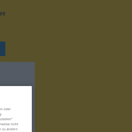
DE
en oder
g-
ustellen“
rweise nicht
en zu ändern