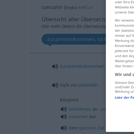
oder Ihre E
concurrir
[kɔŋkuˈrrir]
v/i
Webseite kli
unserer Dat
Übersicht aller Übersetzungen
Wir verwend
kommunizier
(Für mehr Details die Übersetzung anklicken/an
der statist
immer auf I
zusammenkommen, sich versamme
Werbung die
Einverständ
jederzeit f
und den Anp
Weitergehen
zusammenkommen
Hier finden
Wir und 
Genaue Geol
sich
versammeln
und/oder Zu
Werbung und
Liste der P
Beispiele
teilnehmen
an
(
DAT
)
mitwirken
bei
dem
gleichen
Ziel
zustreben