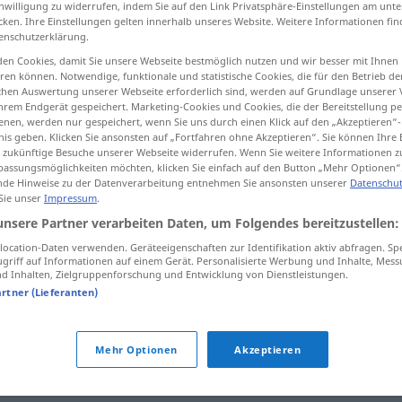
inwilligung zu widerrufen, indem Sie auf den Link Privatsphäre-Einstellungen am unt
cken. Ihre Einstellungen gelten innerhalb unseres Website. Weitere Informationen fin
enschutzerklärung.
en Cookies, damit Sie unsere Webseite bestmöglich nutzen und wir besser mit Ihnen
en können. Notwendige, funktionale und statistische Cookies, die für den Betrieb d
tippen)
ischen Auswertung unserer Webseite erforderlich sind, werden auf Grundlage unserer
hrem Endgerät gespeichert. Marketing-Cookies und Cookies, die der Bereitstellung per
ln
beitragen
Weitere Beispiele...
nen, werden nur gespeichert, wenn Sie uns durch einen Klick auf den „Akzeptieren“-
nis geben. Klicken Sie ansonsten auf „Fortfahren ohne Akzeptieren“. Sie können Ihre 
ür zukünftige Besuche unserer Webseite widerrufen. Wenn Sie weitere Informationen 
assungsmöglichkeiten möchten, klicken Sie einfach auf den Button „Mehr Optionen“
de Hinweise zu der Datenverarbeitung entnehmen Sie ansonsten unserer
Datenschut
concurrir
(≈ coincidir)
tb
 Sie unser
Impressum
.
FIG
unsere Partner verarbeiten Daten, um Folgendes bereitzustellen:
ocation-Daten verwenden. Geräteeigenschaften zur Identifikation aktiv abfragen. Sp
concurrir
(≈ reunirse)
griff auf Informationen auf einem Gerät. Personalisierte Werbung und Inhalte, Mes
 Inhalten, Zielgruppenforschung und Entwicklung von Dienstleistungen.
artner (Lieferanten)
concurrir a
Mehr Optionen
Akzeptieren
concurrir a la misma
meta