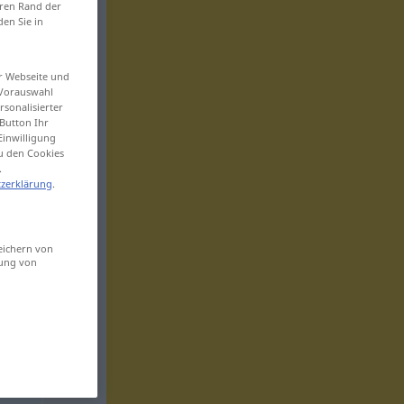
eren Rand der
den Sie in
er Webseite und
 Vorauswahl
sonalisierter
Button Ihr
Einwilligung
zu den Cookies
.
zerklärung
.
eichern von
sung von