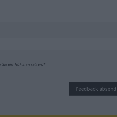
m Sie ein Häkchen setzen.*
Feedback absend