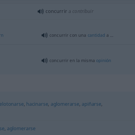
concurrir
a
contribuir
rn
concurrir con una
cantidad
a …
concurrir en la misma
opinión
elotonarse
,
hacinarse
,
aglomerarse
,
apiñarse
,
se
,
aglomerarse