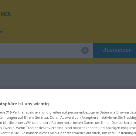
HMEN
Übersetzen
 für "concurrir"
atsphäre ist uns wichtig
ng
sere
716
-Partner speichern und greifen auf personenbezogene Daten wie Browserdat
Kennungen auf Ihrem Gerät zu. Durch Auswahl von Akzeptieren aktivieren Sie Trackin
n für die unter „Wir und unsere Partner verarbeiten Daten, um Ihnen Dienste bereitz
ivo
n Zwecke. Wenn Tracker deaktiviert sind, sind manche Inhalte und Anzeigen mögliche
evant für Sie. Sie können dieses Menü jederzeit wieder aufrufen, um Ihre Einstellung