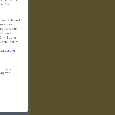
den Sie in
er Webseite und
 Vorauswahl
sonalisierter
Button Ihr
Einwilligung
zu den Cookies
.
zerklärung
.
eichern von
sung von