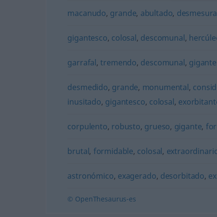
macanudo
,
grande
,
abultado
,
desmesur
gigantesco
,
colosal
,
descomunal
,
hercúle
garrafal
,
tremendo
,
descomunal
,
gigante
desmedido
,
grande
,
monumental
,
consid
inusitado
,
gigantesco
,
colosal
,
exorbitant
corpulento
,
robusto
,
grueso
,
gigante
,
fo
brutal
,
formidable
,
colosal
,
extraordinari
astronómico
,
exagerado
,
desorbitado
,
ex
© OpenThesaurus-es