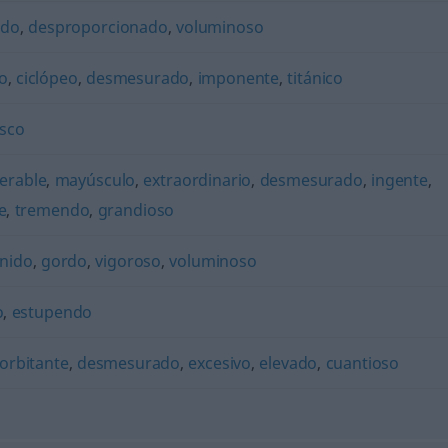
ado
,
desproporcionado
,
voluminoso
o
,
ciclópeo
,
desmesurado
,
imponente
,
titánico
sco
erable
,
mayúsculo
,
extraordinario
,
desmesurado
,
ingente
,
e
,
tremendo
,
grandioso
rnido
,
gordo
,
vigoroso
,
voluminoso
o
,
estupendo
orbitante
,
desmesurado
,
excesivo
,
elevado
,
cuantioso