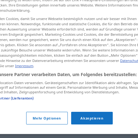
cken. Ihre Einstellungen gelten innerhalb unseres Website. Weitere Informationen fin
enschutzerklärung.
en Cookies, damit Sie unsere Webseite bestmöglich nutzen und wir besser mit Ihnen
en können. Notwendige, funktionale und statistische Cookies, die für den Betrieb d
tippen)
ischen Auswertung unserer Webseite erforderlich sind, werden auf Grundlage unserer
hrem Endgerät gespeichert. Marketing-Cookies und Cookies, die der Bereitstellung per
nen, werden nur gespeichert, wenn Sie uns durch einen Klick auf den „Akzeptieren“-
nis geben. Klicken Sie ansonsten auf „Fortfahren ohne Akzeptieren“. Sie können Ihre 
ür zukünftige Besuche unserer Webseite widerrufen. Wenn Sie weitere Informationen 
assungsmöglichkeiten möchten, klicken Sie einfach auf den Button „Mehr Optionen“
de Hinweise zu der Datenverarbeitung entnehmen Sie ansonsten unserer
Datenschut
 Sie unser
Impressum
.
enorme
unsere Partner verarbeiten Daten, um Folgendes bereitzustellen:
ocation-Daten verwenden. Geräteeigenschaften zur Identifikation aktiv abfragen. Sp
enorme
(≈ inmenso)
griff auf Informationen auf einem Gerät. Personalisierte Werbung und Inhalte, Mes
 Inhalten, Zielgruppenforschung und Entwicklung von Dienstleistungen.
artner (Lieferanten)
Mehr Optionen
Akzeptieren
exagerado