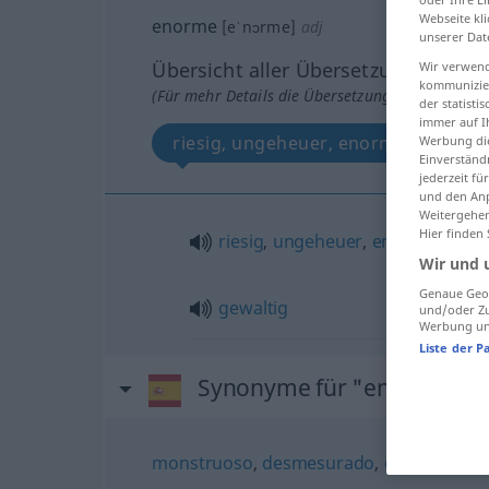
Webseite kli
enorme
[eˈnɔrme]
adj
unserer Dat
Übersicht aller Übersetzungen
Wir verwend
kommunizier
(Für mehr Details die Übersetzung anklicken/an
der statist
immer auf I
riesig, ungeheuer, enorm, gewaltig
Werbung die
Einverständ
jederzeit f
und den Anp
Weitergehen
Hier finden
riesig
,
ungeheuer
,
enorm
Wir und 
Genaue Geol
gewaltig
und/oder Zu
Werbung und
Liste der P
Synonyme für "enorme"
monstruoso
,
desmesurado
,
gigantesco
,