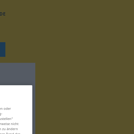
DE
en oder
g-
ustellen“
rweise nicht
en zu ändern
eren Rand der