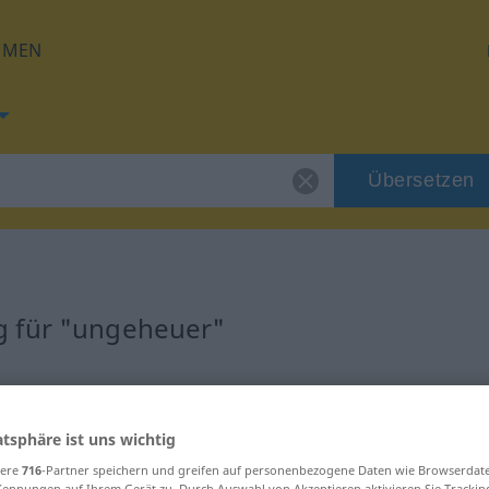
HMEN
Übersetzen
g für "ungeheuer"
tzung
atsphäre ist uns wichtig
sere
716
-Partner speichern und greifen auf personenbezogene Daten wie Browserdat
Kennungen auf Ihrem Gerät zu. Durch Auswahl von Akzeptieren aktivieren Sie Trackin