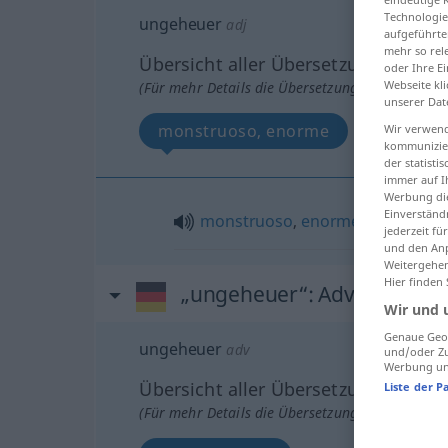
Technologie
ungeheuer
adj
aufgeführte
mehr so rel
Übersicht aller Übersetzungen
oder Ihre E
Webseite kli
(Für mehr Details die Übersetzung anklicken/an
unserer Dat
monstruoso, enorme
Wir verwend
kommunizier
der statist
immer auf I
Werbung die
Einverständ
monstruoso
,
enorme
jederzeit f
und den Anp
Weitergehen
Hier finden
„ungeheuer“
: Adverb
Wir und 
Genaue Geol
ungeheuer
adv
und/oder Zu
Werbung und
Übersicht aller Übersetzungen
Liste der P
(Für mehr Details die Übersetzung anklicken/an