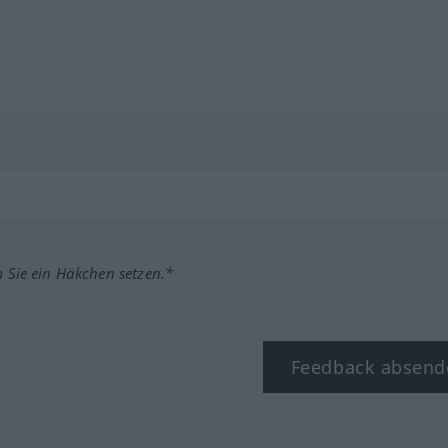
m Sie ein Häkchen setzen.*
Feedback absend