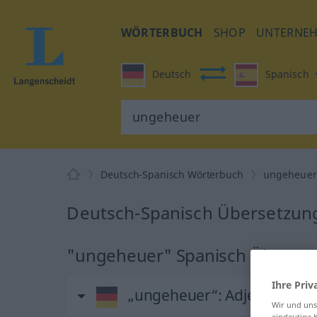
WÖRTERBUCH
SHOP
UNTERNE
Deutsch
Spanisch
Deutsch-Spanisch Wörterbuch
ungeheuer
Deutsch-Spanisch Übersetzun
"ungeheuer" Spanisch Überse
Ihre Priv
„ungeheuer“
: Adjektiv
Wir und un
eindeutige 