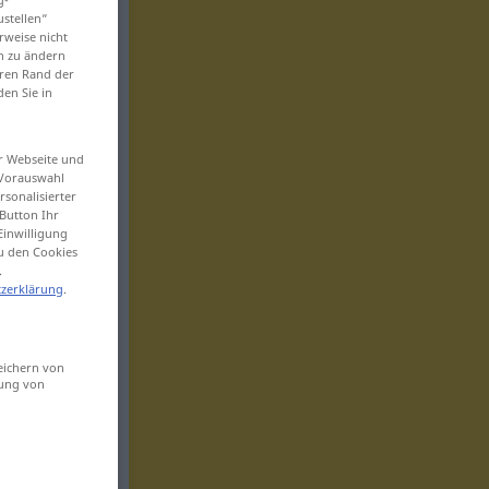
ustellen“
rweise nicht
en zu ändern
eren Rand der
den Sie in
er Webseite und
 Vorauswahl
sonalisierter
Button Ihr
Einwilligung
zu den Cookies
.
zerklärung
.
eichern von
sung von