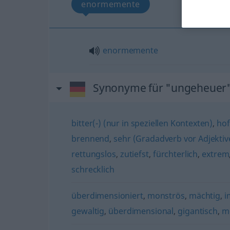
enormemente
enormemente
Synonyme für "ungeheuer
bitter(-) (nur in speziellen Kontexten)
,
hof
brennend
,
sehr (Gradadverb vor Adjektiv
rettungslos
,
zutiefst
,
fürchterlich
,
extrem
schrecklich
überdimensioniert
,
monströs
,
mächtig
,
i
gewaltig
,
überdimensional
,
gigantisch
,
m