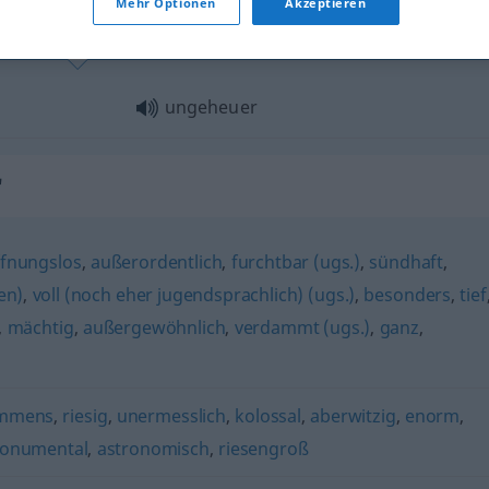
Mehr Optionen
Akzeptieren
ungeheuer
"
fnungslos
,
außerordentlich
,
furchtbar (ugs.)
,
sündhaft
,
en)
,
voll (noch eher jugendsprachlich) (ugs.)
,
besonders
,
tief
,
mächtig
,
außergewöhnlich
,
verdammt (ugs.)
,
ganz
,
mmens
,
riesig
,
unermesslich
,
kolossal
,
aberwitzig
,
enorm
,
onumental
,
astronomisch
,
riesengroß