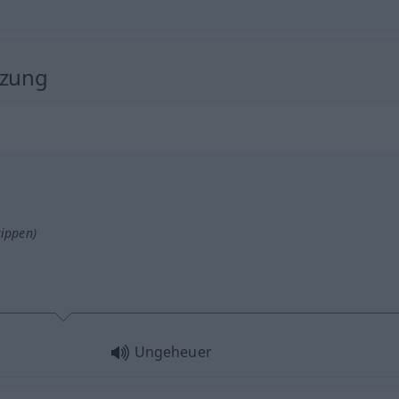
tzung
tippen)
Ungeheuer