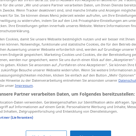
n für die unter „Wir und unsere Partner verarbeiten Daten, um Ihnen Dienste bereitz
n Zwecke. Wenn Tracker deaktiviert sind, sind manche Inhalte und Anzeigen mögliche
evant für Sie. Sie können dieses Menü jederzeit wieder aufrufen, um Ihre Einstellung
inwilligung zu widerrufen, indem Sie auf den Link Privatsphäre-Einstellungen am unt
cken. Ihre Einstellungen gelten innerhalb unseres Website. Weitere Informationen fin
tippen)
enschutzerklärung.
en Cookies, damit Sie unsere Webseite bestmöglich nutzen und wir besser mit Ihnen
en können. Notwendige, funktionale und statistische Cookies, die für den Betrieb d
ischen Auswertung unserer Webseite erforderlich sind, werden auf Grundlage unserer
hrem Endgerät gespeichert. Marketing-Cookies und Cookies, die der Bereitstellung per
nen, werden nur gespeichert, wenn Sie uns durch einen Klick auf den „Akzeptieren“-
nis geben. Klicken Sie ansonsten auf „Fortfahren ohne Akzeptieren“. Sie können Ihre 
ungeheuer
ür zukünftige Besuche unserer Webseite widerrufen. Wenn Sie weitere Informationen 
assungsmöglichkeiten möchten, klicken Sie einfach auf den Button „Mehr Optionen“
de Hinweise zu der Datenverarbeitung entnehmen Sie ansonsten unserer
Datenschut
 Sie unser
Impressum
.
unsere Partner verarbeiten Daten, um Folgendes bereitzustellen:
ocation-Daten verwenden. Geräteeigenschaften zur Identifikation aktiv abfragen. Sp
griff auf Informationen auf einem Gerät. Personalisierte Werbung und Inhalte, Mes
 Inhalten, Zielgruppenforschung und Entwicklung von Dienstleistungen.
artner (Lieferanten)
tippen)