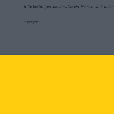
Bitte bestätigen Sie, dass Sie ein Mensch sind, inde
*Pflichtfeld
Besuchen Sie uns auf:
faceb
Langenscheidt