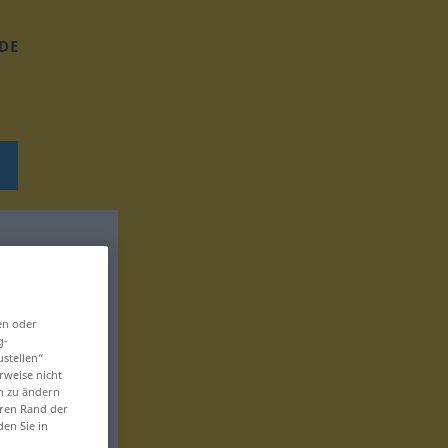
DE
en oder
g-
ustellen“
rweise nicht
en zu ändern
eren Rand der
den Sie in