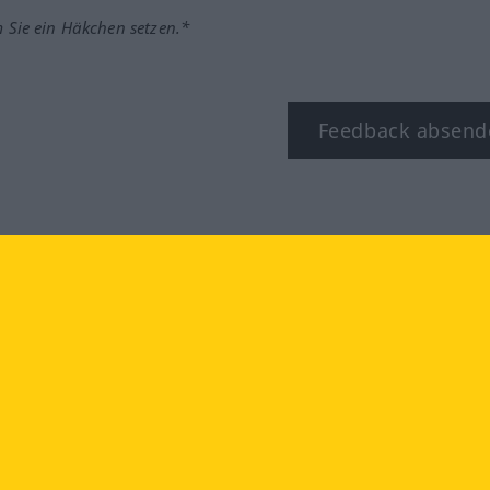
m Sie ein Häkchen setzen.*
Feedback absend
ook
YouTube
Instagram