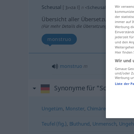
Scheusal
Wir verwend
[ˈʃɔʏzaːl]
n
<
Scheusals
;
Scheusale
kommunizier
der statist
Übersicht aller Übersetzungen
immer auf I
(Für mehr Details die Übersetzung anklicken/an
Werbung die
Einverständ
jederzeit f
monstruo
und den Anp
Weitergehen
Hier finden
Wir und 
monstruo
m
Genaue Geol
und/oder Zu
Werbung und
Liste der P
Synonyme für "Scheusal"
Ungetüm
,
Monster
,
Chimäre
,
Bestie
,
Krea
Teufel (fig.)
,
Bluthund
,
Unmensch
,
Ungeh