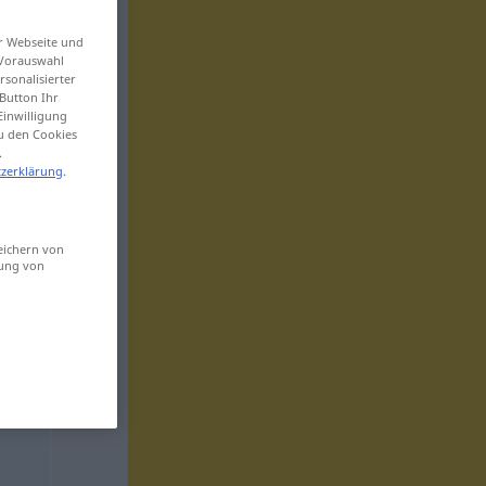
er Webseite und
 Vorauswahl
sonalisierter
Button Ihr
Einwilligung
zu den Cookies
.
zerklärung
.
eichern von
sung von