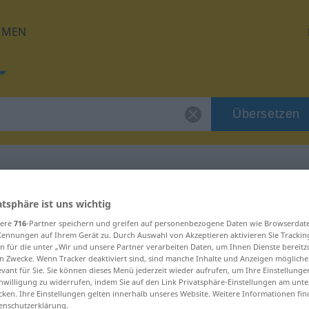
HMEN
Übersetzen
 für "Scheusal"
atsphäre ist uns wichtig
sere
716
-Partner speichern und greifen auf personenbezogene Daten wie Browserdat
Kennungen auf Ihrem Gerät zu. Durch Auswahl von Akzeptieren aktivieren Sie Trackin
ng
n für die unter „Wir und unsere Partner verarbeiten Daten, um Ihnen Dienste bereitz
n Zwecke. Wenn Tracker deaktiviert sind, sind manche Inhalte und Anzeigen mögliche
evant für Sie. Sie können dieses Menü jederzeit wieder aufrufen, um Ihre Einstellung
inwilligung zu widerrufen, indem Sie auf den Link Privatsphäre-Einstellungen am unt
cken. Ihre Einstellungen gelten innerhalb unseres Website. Weitere Informationen fin
enschutzerklärung.