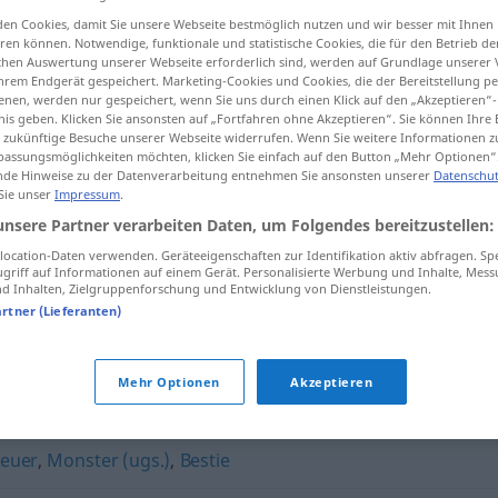
en Cookies, damit Sie unsere Webseite bestmöglich nutzen und wir besser mit Ihnen
>
en können. Notwendige, funktionale und statistische Cookies, die für den Betrieb d
ischen Auswertung unserer Webseite erforderlich sind, werden auf Grundlage unserer
hrem Endgerät gespeichert. Marketing-Cookies und Cookies, die der Bereitstellung per
tippen)
nen, werden nur gespeichert, wenn Sie uns durch einen Klick auf den „Akzeptieren“-
nis geben. Klicken Sie ansonsten auf „Fortfahren ohne Akzeptieren“. Sie können Ihre 
ür zukünftige Besuche unserer Webseite widerrufen. Wenn Sie weitere Informationen 
assungsmöglichkeiten möchten, klicken Sie einfach auf den Button „Mehr Optionen“
de Hinweise zu der Datenverarbeitung entnehmen Sie ansonsten unserer
Datenschut
 Sie unser
Impressum
.
unsere Partner verarbeiten Daten, um Folgendes bereitzustellen:
Scheusal
ocation-Daten verwenden. Geräteeigenschaften zur Identifikation aktiv abfragen. Sp
griff auf Informationen auf einem Gerät. Personalisierte Werbung und Inhalte, Mes
 Inhalten, Zielgruppenforschung und Entwicklung von Dienstleistungen.
artner (Lieferanten)
Mehr Optionen
Akzeptieren
tur
,
Schimäre
,
Ungeheuer
,
Untier
,
Biest
,
Monstrum
euer
,
Monster (ugs.)
,
Bestie