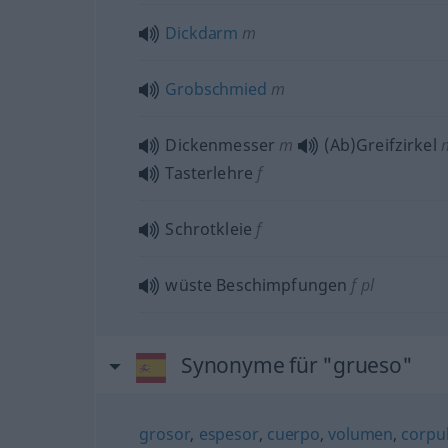
Dickdarm
m
Grobschmied
m
Dickenmesser
m
(Ab)Greifzirkel
Tasterlehre
f
Schrotkleie
f
wüste Beschimpfungen
f
pl
Synonyme für "grueso"
grosor
,
espesor
,
cuerpo
,
volumen
,
corpu