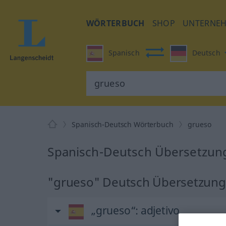
WÖRTERBUCH
SHOP
UNTERNE
Spanisch
Deutsch
Spanisch-Deutsch Wörterbuch
grueso
Spanisch-Deutsch Übersetzung
"grueso" Deutsch Übersetzung
„grueso“
: adjetivo