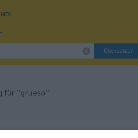
HMEN
Übersetzen
 für "grueso"