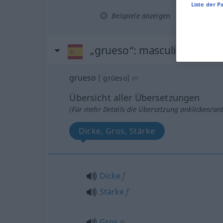
Liste der P
Beispiele anzeigen
„grueso“
: masculino
grueso
[ˈgrŭeso]
m
Übersicht aller Übersetzungen
(Für mehr Details die Übersetzung anklicken/an
Dicke, Gros, Stärke
Dicke
f
Stärke
f
Gros
n