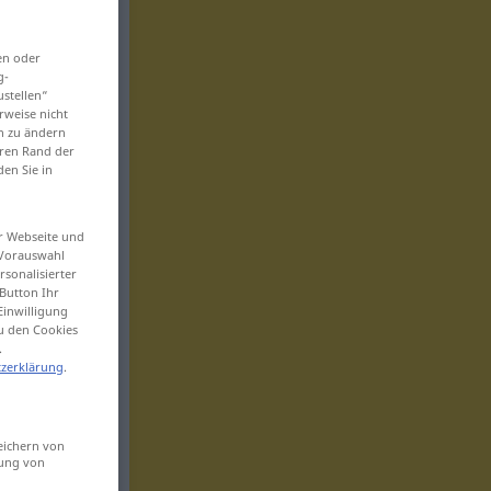
en oder
g-
ustellen“
rweise nicht
en zu ändern
eren Rand der
den Sie in
er Webseite und
 Vorauswahl
sonalisierter
Button Ihr
Einwilligung
zu den Cookies
.
zerklärung
.
eichern von
sung von