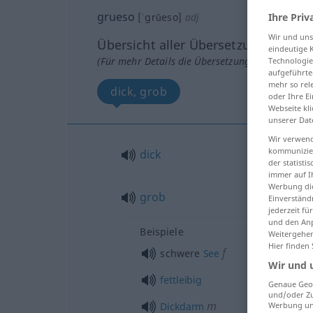
grueso
Ihre Priv
[ˈgrŭeso]
adj
Wir und un
Übersicht aller Übersetzungen
eindeutige 
(Für mehr Details die Übersetzung anklicken/an
Technologie
aufgeführte
mehr so rel
dick, grob
oder Ihre E
Webseite kli
unserer Dat
Wir verwend
kommunizier
dick
der statist
immer auf I
Werbung die
grob
Einverständ
jederzeit f
und den Anp
Beispiele
Weitergehen
Hier finden
f
schwere
See
Wir und 
fettleibig
Genaue Geol
und/oder Zu
m
Dickdarm
Werbung und