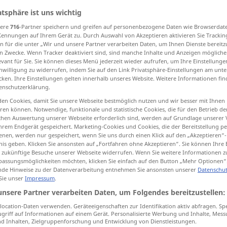
atsphäre ist uns wichtig
sere
716
-Partner speichern und greifen auf personenbezogene Daten wie Browserdat
Kennungen auf Ihrem Gerät zu. Durch Auswahl von Akzeptieren aktivieren Sie Trackin
tippen)
n für die unter „Wir und unsere Partner verarbeiten Daten, um Ihnen Dienste bereitz
n Zwecke. Wenn Tracker deaktiviert sind, sind manche Inhalte und Anzeigen mögliche
evant für Sie. Sie können dieses Menü jederzeit wieder aufrufen, um Ihre Einstellung
inwilligung zu widerrufen, indem Sie auf den Link Privatsphäre-Einstellungen am unt
cken. Ihre Einstellungen gelten innerhalb unseres Website. Weitere Informationen fin
enschutzerklärung.
en Cookies, damit Sie unsere Webseite bestmöglich nutzen und wir besser mit Ihnen
en können. Notwendige, funktionale und statistische Cookies, die für den Betrieb d
grueso
(≈ gordo)
ischen Auswertung unserer Webseite erforderlich sind, werden auf Grundlage unserer
hrem Endgerät gespeichert. Marketing-Cookies und Cookies, die der Bereitstellung per
nen, werden nur gespeichert, wenn Sie uns durch einen Klick auf den „Akzeptieren“-
grueso
(≈ tosco)
nis geben. Klicken Sie ansonsten auf „Fortfahren ohne Akzeptieren“. Sie können Ihre 
ür zukünftige Besuche unserer Webseite widerrufen. Wenn Sie weitere Informationen 
assungsmöglichkeiten möchten, klicken Sie einfach auf den Button „Mehr Optionen“
de Hinweise zu der Datenverarbeitung entnehmen Sie ansonsten unserer
Datenschut
 Sie unser
Impressum
.
f
mar
-a
unsere Partner verarbeiten Daten, um Folgendes bereitzustellen:
grueso de
vientre
ocation-Daten verwenden. Geräteeigenschaften zur Identifikation aktiv abfragen. Sp
griff auf Informationen auf einem Gerät. Personalisierte Werbung und Inhalte, Mes
m
intestino
grueso
 Inhalten, Zielgruppenforschung und Entwicklung von Dienstleistungen.
MED