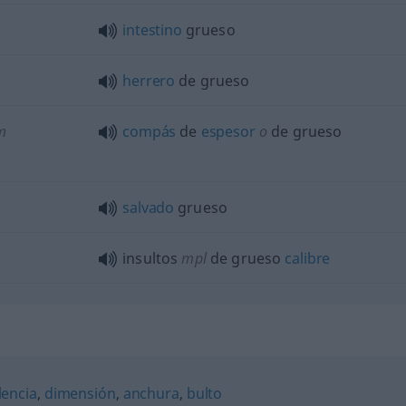
intestino
grueso
herrero
de grueso
m
compás
de
espesor
o
de grueso
salvado
grueso
insultos
mpl
de grueso
calibre
lencia
,
dimensión
,
anchura
,
bulto