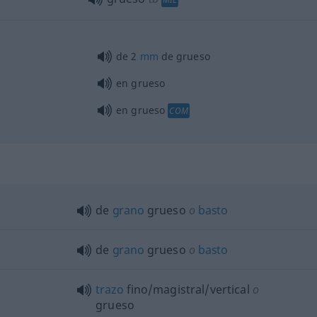
de 2
mm
de grueso
en grueso
en grueso
COM
de
grano
grueso
o
basto
de
grano
grueso
o
basto
trazo
fino/magistral/vertical
o
grueso