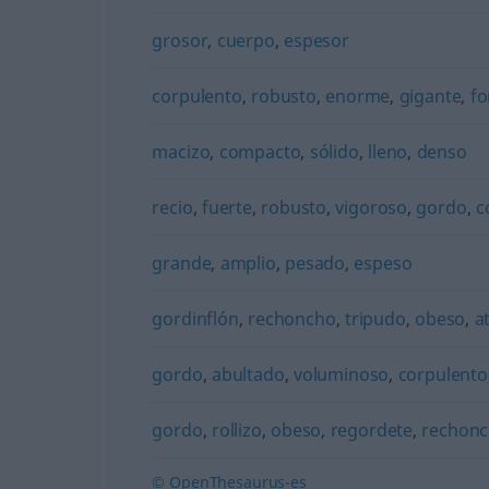
grosor
,
cuerpo
,
espesor
corpulento
,
robusto
,
enorme
,
gigante
,
fo
macizo
,
compacto
,
sólido
,
lleno
,
denso
recio
,
fuerte
,
robusto
,
vigoroso
,
gordo
,
c
grande
,
amplio
,
pesado
,
espeso
gordinflón
,
rechoncho
,
tripudo
,
obeso
,
a
gordo
,
abultado
,
voluminoso
,
corpulento
gordo
,
rollizo
,
obeso
,
regordete
,
rechon
© OpenThesaurus-es