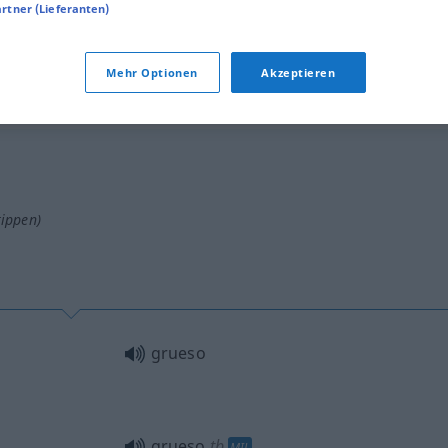
artner (Lieferanten)
Mehr Optionen
Akzeptieren
tippen)
grueso
grueso
tb
MIL