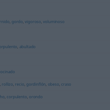
rnido
,
gordo
,
vigoroso
,
voluminoso
orpulento
,
abultado
tocinado
,
rollizo
,
recio
,
gordinflón
,
obeso
,
craso
cho
,
corpulento
,
orondo