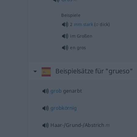
Beispiele
o
2
mm
stark
(
dick)
im Großen
en gros
Beispielsätze für "grueso"
grob
genarbt
grobkörnig
Haar-/Grund-/Abstrich
m