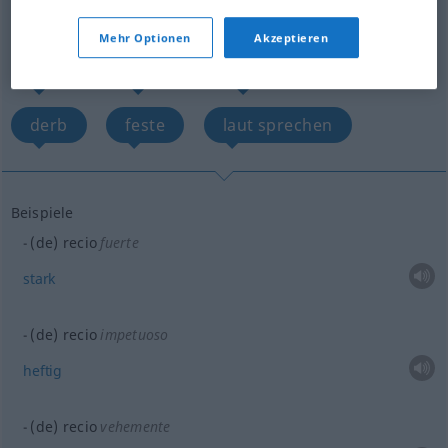
Übersicht aller Übersetzungen
(Für mehr Details die Übersetzung anklicken/antippen)
Mehr Optionen
Akzeptieren
stark
heftig
ungestüm
derb
feste
laut sprechen
Beispiele
(de) recio
fuerte
stark
(de) recio
impetuoso
heftig
(de) recio
vehemente