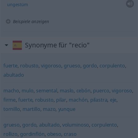
ungestüm
Beispiele anzeigen
Synonyme für "recio"
fuerte
,
robusto
,
vigoroso
,
grueso
,
gordo
,
corpulento
,
abultado
macho
,
mulo
,
semental
,
maslo
,
cebón
,
puerco
,
vigoroso
,
firme
,
fuerte
,
robusto
,
pilar
,
machón
,
pilastra
,
eje
,
tornillo
,
martillo
,
mazo
,
yunque
grueso
,
gordo
,
abultado
,
voluminoso
,
corpulento
,
rollizo
,
gordinflón
,
obeso
,
craso