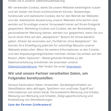
finden Sie in unserer Datenschutzerklärung.
Wir verwenden Cookies, damit Sie unsere Webseite bestmöglich nutzen
Übersicht aller Übersetzungen
und wir besser mit Ihnen kommunizieren können. Notwendige,
(Für mehr Details die Übersetzung anklicken/antippen)
funktionale und statistische Cookies, die für den Betrieb der Webseite
und der statistischen Auswertung unserer Webseite erforderlich sind,
werden auf Grundlage unserer Vorauswahl immer auf Ihrem Endgerät
stark, kräftig, hart
gespeichert. Marketing-Cookies und Cookies, die der Bereitstellung
personalisierter Werbung dienen, werden nur gespeichert, wenn Sie uns
durch einen Klick auf den „Akzeptieren“-Button Ihr Einverständnis
geben. Klicken Sie ansonsten auf „Fortfahren ohne Akzeptieren“. Sie
können Ihre Einwilligung jederzeit für zukünftige Besuche unserer
Webseite widerrufen. Wenn Sie weitere Informationen zu den Cookies
stark
,
kräftig
recio
(≈ robusto)
und den Anpassungsmöglichkeiten möchten, klicken Sie einfach auf den
Button „Mehr Optionen“. Weitergehende Hinweise zu der
Datenverarbeitung entnehmen Sie ansonsten unserer
hart
recio
(≈ duro)
Datenschutzerklärung
. Hier finden Sie unser
Impressum
.
Wir und unsere Partner verarbeiten Daten, um
Folgendes bereitzustellen:
Genaue Geolocation-Daten verwenden. Geräteeigenschaften zur
„recio“
: adverbio
Identifikation aktiv abfragen. Speichern von und/oder Zugriff auf
Informationen auf einem Gerät. Personalisierte Werbung und Inhalte,
Messung von Werbung und Inhalten, Zielgruppenforschung und
Entwicklung von Dienstleistungen.
recio
[ˈrrɛθĭo]
adv
Liste der Partner (Lieferanten)