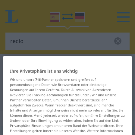
Spanisch-Deutsch Wörterbuch
recio
Ihre Privatsphäre ist uns wichtig
Spanisch-Deutsch Übersetzung für
Wir und unsere
716
-Partner speichern und greifen auf
"recio"
personenbezogene Daten wie Browserdaten oder eindeutige
Kennungen auf Ihrem Gerät zu. Durch Auswahl von Akzeptieren
aktivieren Sie Tracking-Technologien für die unter „Wir und unsere
"recio" Deutsch Übersetzung
Partner verarbeiten Daten, um Ihnen Dienste bereitzustellen“
aufgeführten Zwecke. Wenn Tracker deaktiviert sind, sind manche
Inhalte und Anzeigen möglicherweise nicht mehr so relevant für Sie. Sie
können dieses Menü jederzeit wieder aufrufen, um Ihre Einstellungen zu
„recio“
: adjetivo
ändern oder Ihre Einwilligung zu widerrufen, indem Sie auf den Link
Privatsphäre-Einstellungen am unteren Rand der Webseite klicken. Ihre
Einstellungen gelten innerhalb unseres Website. Weitere Informationen
recio
[ˈrrɛθĭo]
adj