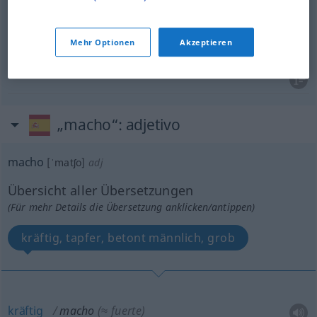
Mann
m
macho
FAM
FIG
Mehr Optionen
Akzeptieren
Macho
m
macho
DESP
„macho“
: adjetivo
macho
[ˈmatʃo]
adj
Übersicht aller Übersetzungen
(Für mehr Details die Übersetzung anklicken/antippen)
kräftig, tapfer, betont männlich, grob
kräftig
macho
(≈ fuerte)