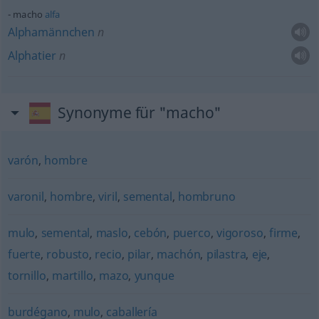
macho
alfa
Alphamännchen
n
Alphatier
n
Synonyme für "macho"
varón
,
hombre
varonil
,
hombre
,
viril
,
semental
,
hombruno
mulo
,
semental
,
maslo
,
cebón
,
puerco
,
vigoroso
,
firme
,
fuerte
,
robusto
,
recio
,
pilar
,
machón
,
pilastra
,
eje
,
tornillo
,
martillo
,
mazo
,
yunque
burdégano
,
mulo
,
caballería