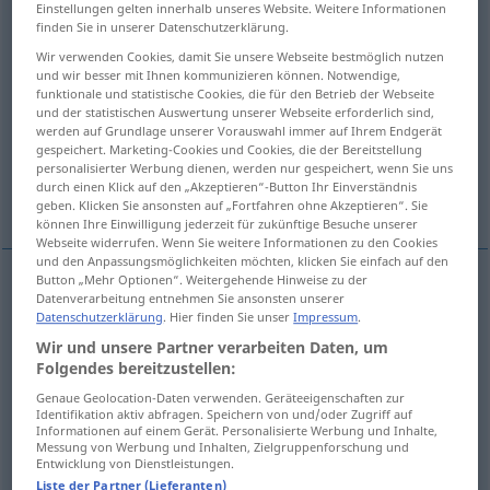
Einstellungen gelten innerhalb unseres Website. Weitere Informationen
finden Sie in unserer Datenschutzerklärung.
Übersicht aller Übersetzungen
Wir verwenden Cookies, damit Sie unsere Webseite bestmöglich nutzen
(Für mehr Details die Übersetzung anklicken/antippen)
und wir besser mit Ihnen kommunizieren können. Notwendige,
funktionale und statistische Cookies, die für den Betrieb der Webseite
männliches Tier, Maultier, Schmiedehammer,
und der statistischen Auswertung unserer Webseite erforderlich sind,
werden auf Grundlage unserer Vorauswahl immer auf Ihrem Endgerät
Mann, Macho
gespeichert. Marketing-Cookies und Cookies, die der Bereitstellung
personalisierter Werbung dienen, werden nur gespeichert, wenn Sie uns
durch einen Klick auf den „Akzeptieren“-Button Ihr Einverständnis
Männchen
geben. Klicken Sie ansonsten auf „Fortfahren ohne Akzeptieren“. Sie
können Ihre Einwilligung jederzeit für zukünftige Besuche unserer
Webseite widerrufen. Wenn Sie weitere Informationen zu den Cookies
und den Anpassungsmöglichkeiten möchten, klicken Sie einfach auf den
Button „Mehr Optionen“. Weitergehende Hinweise zu der
Datenverarbeitung entnehmen Sie ansonsten unserer
männliches
Tier
n
macho
ZOOL
Datenschutzerklärung
. Hier finden Sie unser
Impressum
.
Wir und unsere Partner verarbeiten Daten, um
Männchen
n
macho
ZOOL
Folgendes bereitzustellen:
Genaue Geolocation-Daten verwenden. Geräteeigenschaften zur
Maultier
n
macho
(≈ mulo)
Identifikation aktiv abfragen. Speichern von und/oder Zugriff auf
Informationen auf einem Gerät. Personalisierte Werbung und Inhalte,
Messung von Werbung und Inhalten, Zielgruppenforschung und
Schmiedehammer
m
macho
Entwicklung von Dienstleistungen.
TEC
Liste der Partner (Lieferanten)