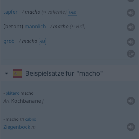
tapfer
macho
(≈ valiente)
FAM
(betont)
männlich
macho
(≈ viril)
grob
macho
AM
Beispielsätze für "macho"
plátano
macho
Art
Kochbanane
f
m
macho
cabrío
Ziegenbock
m