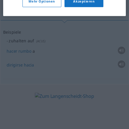
Mehr Optionen
Akzeptieren
hacer rumbo a...
Beispiele
zuhalten auf
(
ACUS
)
hacer
rumbo
a
dirigirse
hacia