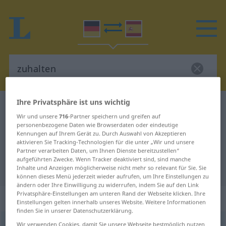
Ihre Privatsphäre ist uns wichtig
Deutsch-Spanisch Wörterbuch
zuhalten
Wir und unsere
716
-Partner speichern und greifen auf
Deutsch-Spanisch Übersetzung für
personenbezogene Daten wie Browserdaten oder eindeutige
Kennungen auf Ihrem Gerät zu. Durch Auswahl von Akzeptieren
"zuhalten"
aktivieren Sie Tracking-Technologien für die unter „Wir und unsere
Partner verarbeiten Daten, um Ihnen Dienste bereitzustellen“
aufgeführten Zwecke. Wenn Tracker deaktiviert sind, sind manche
"zuhalten" Spanisch Übersetzung
Inhalte und Anzeigen möglicherweise nicht mehr so relevant für Sie. Sie
können dieses Menü jederzeit wieder aufrufen, um Ihre Einstellungen zu
ändern oder Ihre Einwilligung zu widerrufen, indem Sie auf den Link
Privatsphäre-Einstellungen am unteren Rand der Webseite klicken. Ihre
„zuhalten“
: transitives Verb
Einstellungen gelten innerhalb unseres Website. Weitere Informationen
finden Sie in unserer Datenschutzerklärung.
zuhalten
Wir verwenden Cookies, damit Sie unsere Webseite bestmöglich nutzen
v/t
<
irr
,
sep
>