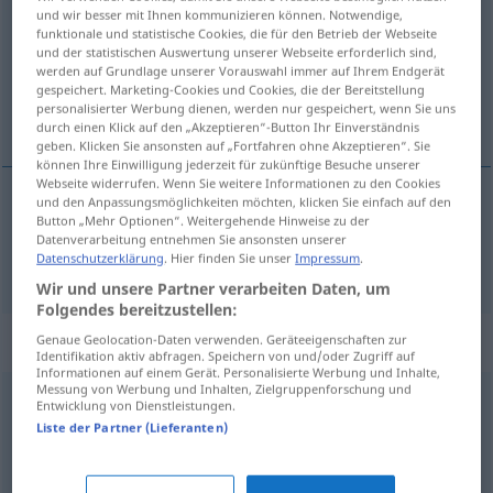
und wir besser mit Ihnen kommunizieren können. Notwendige,
funktionale und statistische Cookies, die für den Betrieb der Webseite
Übersicht aller Übersetzungen
und der statistischen Auswertung unserer Webseite erforderlich sind,
(Für mehr Details die Übersetzung anklicken/antippen)
werden auf Grundlage unserer Vorauswahl immer auf Ihrem Endgerät
gespeichert. Marketing-Cookies und Cookies, die der Bereitstellung
personalisierter Werbung dienen, werden nur gespeichert, wenn Sie uns
mantener cerrado
durch einen Klick auf den „Akzeptieren“-Button Ihr Einverständnis
geben. Klicken Sie ansonsten auf „Fortfahren ohne Akzeptieren“. Sie
können Ihre Einwilligung jederzeit für zukünftige Besuche unserer
Webseite widerrufen. Wenn Sie weitere Informationen zu den Cookies
und den Anpassungsmöglichkeiten möchten, klicken Sie einfach auf den
Button „Mehr Optionen“. Weitergehende Hinweise zu der
mantener
cerrado
zuhalten
Tür
Datenverarbeitung entnehmen Sie ansonsten unserer
Datenschutzerklärung
. Hier finden Sie unser
Impressum
.
Wir und unsere Partner verarbeiten Daten, um
Folgendes bereitzustellen:
„zuhalten“
: intransitives Verb
Genaue Geolocation-Daten verwenden. Geräteeigenschaften zur
Identifikation aktiv abfragen. Speichern von und/oder Zugriff auf
Informationen auf einem Gerät. Personalisierte Werbung und Inhalte,
Messung von Werbung und Inhalten, Zielgruppenforschung und
zuhalten
v/i
<
irr
,
sep
>
Entwicklung von Dienstleistungen.
Liste der Partner (Lieferanten)
Übersicht aller Übersetzungen
(Für mehr Details die Übersetzung anklicken/antippen)