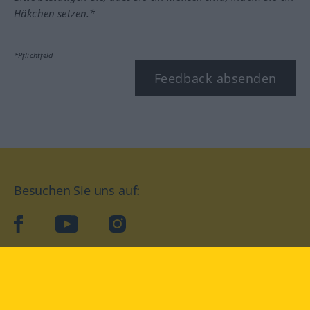
Häkchen setzen.*
*Pflichtfeld
Feedback absenden
Besuchen Sie uns auf:
facebook
YouTube
Instagram
Langenscheidt