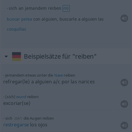
sich an jemandem reiben
FIG
buscar
pelea
con
alguien
, buscarle a
alguien
las
cosquillas
Beispielsätze für "reiben"
jemandem
etwas
unter die
Nase
reiben
refregar(le) a
alguien
a/c
por las narices
(sich)
wund
reiben
excoriar(se)
sich
die Augen reiben
(
DAT
)
restregarse
los ojos