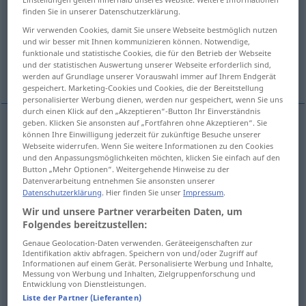
finden Sie in unserer Datenschutzerklärung.
Übersicht aller Übersetzungen
Wir verwenden Cookies, damit Sie unsere Webseite bestmöglich nutzen
(Für mehr Details die Übersetzung anklicken/antippen)
und wir besser mit Ihnen kommunizieren können. Notwendige,
funktionale und statistische Cookies, die für den Betrieb der Webseite
und der statistischen Auswertung unserer Webseite erforderlich sind,
frotar, rozar, rallar
raspar, rallar
werden auf Grundlage unserer Vorauswahl immer auf Ihrem Endgerät
gespeichert. Marketing-Cookies und Cookies, die der Bereitstellung
personalisierter Werbung dienen, werden nur gespeichert, wenn Sie uns
durch einen Klick auf den „Akzeptieren“-Button Ihr Einverständnis
geben. Klicken Sie ansonsten auf „Fortfahren ohne Akzeptieren“. Sie
können Ihre Einwilligung jederzeit für zukünftige Besuche unserer
frotar
reiben
Webseite widerrufen. Wenn Sie weitere Informationen zu den Cookies
und den Anpassungsmöglichkeiten möchten, klicken Sie einfach auf den
Button „Mehr Optionen“. Weitergehende Hinweise zu der
rozar
reiben
leicht
Datenverarbeitung entnehmen Sie ansonsten unserer
Datenschutzerklärung
. Hier finden Sie unser
Impressum
.
rallar
reiben
GASTR
Wir und unsere Partner verarbeiten Daten, um
Folgendes bereitzustellen:
Genaue Geolocation-Daten verwenden. Geräteeigenschaften zur
Identifikation aktiv abfragen. Speichern von und/oder Zugriff auf
Informationen auf einem Gerät. Personalisierte Werbung und Inhalte,
raspar
reiben
schaben
Messung von Werbung und Inhalten, Zielgruppenforschung und
Entwicklung von Dienstleistungen.
Liste der Partner (Lieferanten)