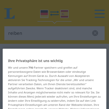
Deutsch-Spanisch Wörterbuch
reiben
Deutsch-Spanisch Übersetzung für
Ihre Privatsphäre ist uns wichtig
"reiben"
Wir und unsere
716
-Partner speichern und greifen auf
personenbezogene Daten wie Browserdaten oder eindeutige
Kennungen auf Ihrem Gerät zu. Durch Auswahl von Akzeptieren
aktivieren Sie Tracking-Technologien für die unter „Wir und unsere
"reiben" Spanisch Übersetzung
Partner verarbeiten Daten, um Ihnen Dienste bereitzustellen“
aufgeführten Zwecke. Wenn Tracker deaktiviert sind, sind manche
Inhalte und Anzeigen möglicherweise nicht mehr so relevant für Sie. Sie
„reiben“
: transitives Verb
können dieses Menü jederzeit wieder aufrufen, um Ihre Einstellungen zu
ändern oder Ihre Einwilligung zu widerrufen, indem Sie auf den Link
Privatsphäre-Einstellungen am unteren Rand der Webseite klicken. Ihre
reiben
v/t
<
rieb
;
gerieben
>
Einstellungen gelten innerhalb unseres Website. Weitere Informationen