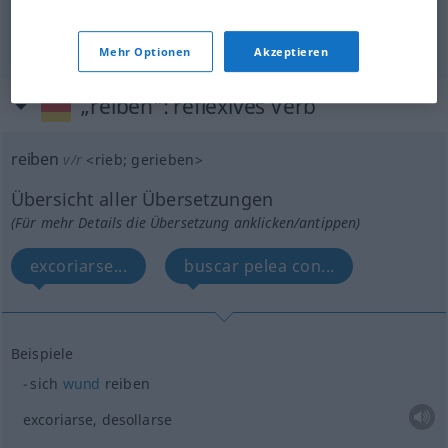
rallar
reiben
Karotte, Käse
etc
GASTR
Mehr Optionen
Akzeptieren
„reiben“
: reflexives Verb
reiben
v/r
<
rieb
;
gerieben
>
Übersicht aller Übersetzungen
(Für mehr Details die Übersetzung anklicken/antippen)
excoriarse...
buscar pelea con...
Beispiele
sich
wund
reiben
excoriarse, desollarse