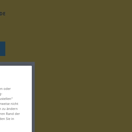
DE
en oder
g-
ustellen“
rweise nicht
en zu ändern
eren Rand der
den Sie in