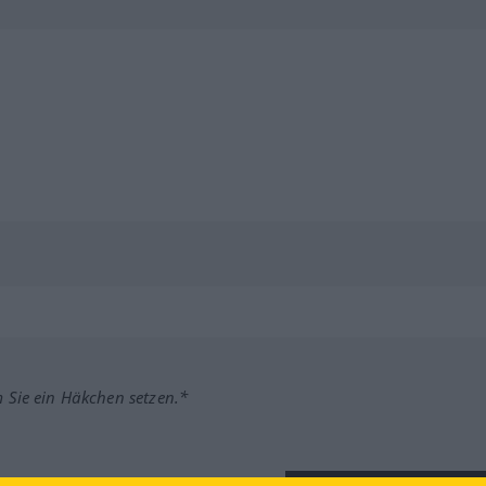
m Sie ein Häkchen setzen.*