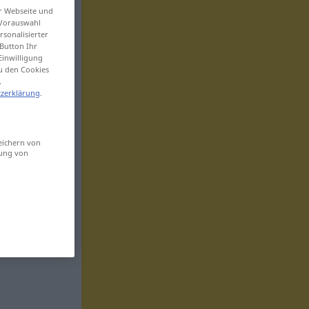
er Webseite und
 Vorauswahl
sonalisierter
Button Ihr
Einwilligung
zu den Cookies
.
zerklärung
.
eichern von
sung von