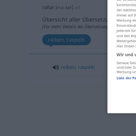
kommunizier
rallar
[rraˈʎar]
v/t
der statist
immer auf I
Übersicht aller Übersetzungen
Werbung die
Einverständ
(Für mehr Details die Übersetzung anklicken/an
jederzeit f
und den Anp
reiben, raspeln
Weitergehen
Hier finden
Wir und 
Genaue Geol
reiben
,
raspeln
und/oder Zu
Werbung und
Liste der P