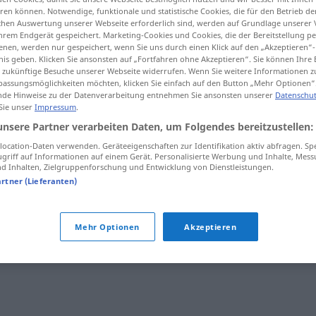
en können. Notwendige, funktionale und statistische Cookies, die für den Betrieb d
ischen Auswertung unserer Webseite erforderlich sind, werden auf Grundlage unserer
hrem Endgerät gespeichert. Marketing-Cookies und Cookies, die der Bereitstellung per
nen, werden nur gespeichert, wenn Sie uns durch einen Klick auf den „Akzeptieren“-
nis geben. Klicken Sie ansonsten auf „Fortfahren ohne Akzeptieren“. Sie können Ihre 
tippen)
ür zukünftige Besuche unserer Webseite widerrufen. Wenn Sie weitere Informationen 
assungsmöglichkeiten möchten, klicken Sie einfach auf den Button „Mehr Optionen“
de Hinweise zu der Datenverarbeitung entnehmen Sie ansonsten unserer
Datenschut
 Sie unser
Impressum
.
unsere Partner verarbeiten Daten, um Folgendes bereitzustellen:
ocation-Daten verwenden. Geräteeigenschaften zur Identifikation aktiv abfragen. Sp
rallar
GASTR
griff auf Informationen auf einem Gerät. Personalisierte Werbung und Inhalte, Mes
 Inhalten, Zielgruppenforschung und Entwicklung von Dienstleistungen.
artner (Lieferanten)
Mehr Optionen
Akzeptieren