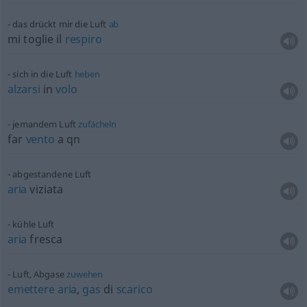
das drückt mir die Luft
ab
mi toglie il
respiro
sich in die Luft
heben
alzarsi
in
volo
jemandem Luft
zufächeln
far
vento
a
qn
abgestandene Luft
aria
viziata
kühle Luft
aria
fresca
Luft, Abgase
zuwehen
emettere
aria
,
gas
di
scarico