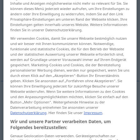
Inhalte und Anzeigen möglicherweise nicht mehr so relevant für Sie. Sie
können dieses Menü jederzeit wieder aufrufen, um Ihre Einstellungen zu
Übersicht aller Übersetzungen
ändern oder Ihre Einwilligung zu widerrufen, indem Sie auf den Link
(Für mehr Details die Übersetzung anklicken/antippen)
Privatsphäre-Einstellungen am unteren Rand der Webseite klicken. Ihre
Einstellungen gelten innerhalb unseres Website. Weitere Informationen
finden Sie in unserer Datenschutzerklärung.
aria
aperto
fiato, respiro
Wir verwenden Cookies, damit Sie unsere Webseite bestmöglich nutzen
und wir besser mit Ihnen kommunizieren können. Notwendige,
pressione
spazio
funktionale und statistische Cookies, die für den Betrieb der Webseite
und der statistischen Auswertung unserer Webseite erforderlich sind,
werden auf Grundlage unserer Vorauswahl immer auf Ihrem Endgerät
gespeichert. Marketing-Cookies und Cookies, die der Bereitstellung
Weitere Beispiele...
personalisierter Werbung dienen, werden nur gespeichert, wenn Sie uns
durch einen Klick auf den „Akzeptieren“-Button Ihr Einverständnis
geben. Klicken Sie ansonsten auf „Fortfahren ohne Akzeptieren“. Sie
können Ihre Einwilligung jederzeit für zukünftige Besuche unserer
Webseite widerrufen. Wenn Sie weitere Informationen zu den Cookies
und den Anpassungsmöglichkeiten möchten, klicken Sie einfach auf den
aria
f
Luft
Button „Mehr Optionen“. Weitergehende Hinweise zu der
Datenverarbeitung entnehmen Sie ansonsten unserer
Datenschutzerklärung
. Hier finden Sie unser
Impressum
.
Wir und unsere Partner verarbeiten Daten, um
Beispiele
Folgendes bereitzustellen:
sich in die Luft
erheben
Genaue Geolocation-Daten verwenden. Geräteeigenschaften zur