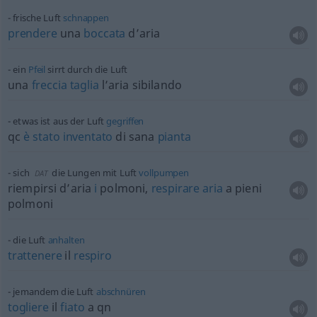
frische Luft
schnappen
prendere
una
boccata
d’aria
ein
Pfeil
sirrt durch die Luft
una
freccia
taglia
l’aria sibilando
etwas
ist aus der Luft
gegriffen
qc
è
stato
inventato
di sana
pianta
sich
die Lungen mit Luft
vollpumpen
DAT
riempirsi d’aria
i
polmoni,
respirare
aria
a pieni
polmoni
die Luft
anhalten
trattenere
il
respiro
jemandem die Luft
abschnüren
togliere
il
fiato
a qn