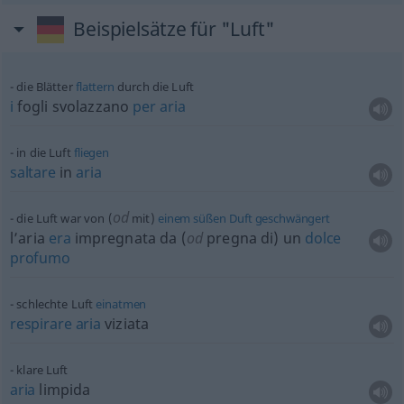
Beispielsätze für "Luft"
die Blätter
flattern
durch die Luft
i
fogli svolazzano
per
aria
in die Luft
fliegen
saltare
in
aria
od
die Luft war von (
mit)
einem
süßen
Duft
geschwängert
l’aria
era
impregnata da (
od
pregna di) un
dolce
profumo
schlechte Luft
einatmen
respirare
aria
viziata
klare Luft
aria
limpida