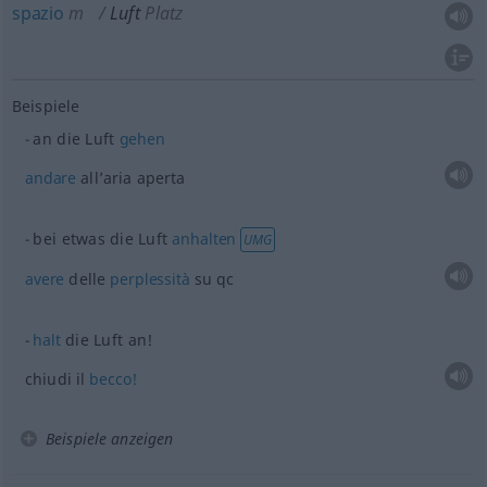
spazio
m
Luft
Platz
Beispiele
an die Luft
gehen
andare
all’aria aperta
bei
etwas
die Luft
anhalten
UMG
avere
delle
perplessità
su qc
halt
die Luft an!
chiudi il
becco!
Beispiele anzeigen