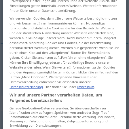
Privatsphäre-Einstellungen am unteren Rand der Webseite klicken. Ihre
Einstellungen gelten innerhalb unseres Website. Weitere Informationen
Übersicht aller Übersetzungen
finden Sie in unserer Datenschutzerklärung.
(Für mehr Details die Übersetzung anklicken/antippen)
Wir verwenden Cookies, damit Sie unsere Webseite bestmöglich nutzen
und wir besser mit Ihnen kommunizieren können. Notwendige,
funktionale und statistische Cookies, die für den Betrieb der Webseite
ira, collera
und der statistischen Auswertung unserer Webseite erforderlich sind,
werden auf Grundlage unserer Vorauswahl immer auf Ihrem Endgerät
gespeichert. Marketing-Cookies und Cookies, die der Bereitstellung
personalisierter Werbung dienen, werden nur gespeichert, wenn Sie uns
durch einen Klick auf den „Akzeptieren“-Button Ihr Einverständnis
geben. Klicken Sie ansonsten auf „Fortfahren ohne Akzeptieren“. Sie
ira
f
Zorn
können Ihre Einwilligung jederzeit für zukünftige Besuche unserer
Webseite widerrufen. Wenn Sie weitere Informationen zu den Cookies
und den Anpassungsmöglichkeiten möchten, klicken Sie einfach auf den
collera
f
Zorn
Button „Mehr Optionen“. Weitergehende Hinweise zu der
Datenverarbeitung entnehmen Sie ansonsten unserer
Datenschutzerklärung
. Hier finden Sie unser
Impressum
.
Wir und unsere Partner verarbeiten Daten, um
Folgendes bereitzustellen:
Beispielsätze für "Zorn"
Genaue Geolocation-Daten verwenden. Geräteeigenschaften zur
Identifikation aktiv abfragen. Speichern von und/oder Zugriff auf
Informationen auf einem Gerät. Personalisierte Werbung und Inhalte,
Messung von Werbung und Inhalten, Zielgruppenforschung und
vor Zorn
glühen
Entwicklung von Dienstleistungen.
farsi
rosso
dalla
rabbia
(
od
collera)