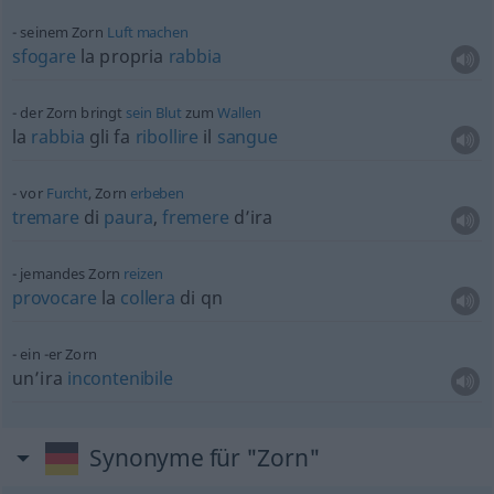
seinem Zorn
Luft
machen
sfogare
la propria
rabbia
der Zorn bringt
sein
Blut
zum
Wallen
la
rabbia
gli fa
ribollire
il
sangue
vor
Furcht
, Zorn
erbeben
tremare
di
paura
,
fremere
d’ira
jemandes Zorn
reizen
provocare
la
collera
di qn
ein -er Zorn
un’ira
incontenibile
Synonyme für "Zorn"