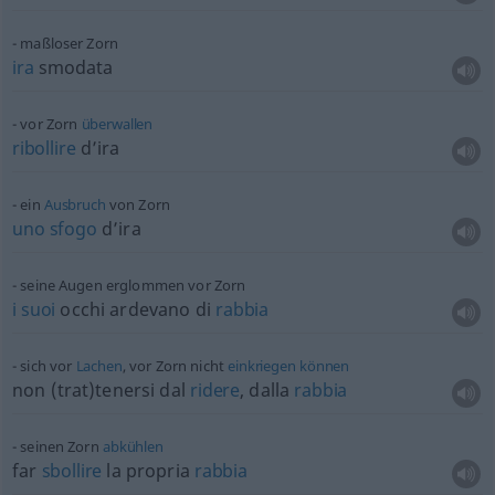
maßloser Zorn
ira
smodata
vor Zorn
überwallen
ribollire
d’ira
ein
Ausbruch
von Zorn
uno
sfogo
d’ira
seine Augen erglommen vor Zorn
i
suoi
occhi ardevano di
rabbia
sich vor
Lachen
, vor Zorn nicht
einkriegen
können
non (trat)tenersi dal
ridere
, dalla
rabbia
seinen Zorn
abkühlen
far
sbollire
la propria
rabbia