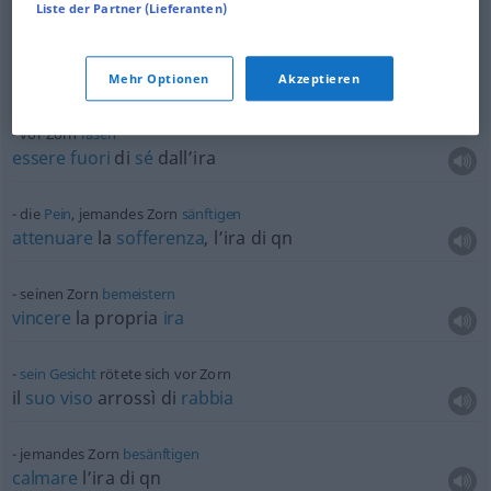
Liste der Partner (Lieferanten)
ein
Anfall
von Zorn
un
accesso
d’ira
Mehr Optionen
Akzeptieren
vor Zorn
rasen
essere
fuori
di
sé
dall’ira
die
Pein
, jemandes Zorn
sänftigen
attenuare
la
sofferenza
, l’ira di
qn
seinen Zorn
bemeistern
vincere
la propria
ira
sein
Gesicht
rötete sich vor Zorn
il
suo
viso
arrossì di
rabbia
jemandes Zorn
besänftigen
calmare
l’ira di
qn