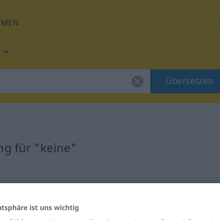
HMEN
Übersetzen
ng für "keine"
g
atsphäre ist uns wichtig