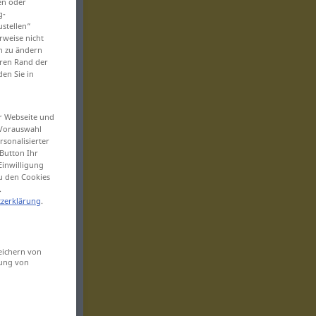
en oder
g-
ustellen“
rweise nicht
en zu ändern
eren Rand der
den Sie in
er Webseite und
 Vorauswahl
sonalisierter
Button Ihr
Einwilligung
zu den Cookies
.
zerklärung
.
eichern von
sung von