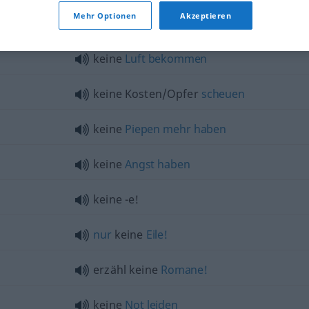
Mehr Optionen
Akzeptieren
keine
Spur
keine
Luft
bekommen
keine Kosten/Opfer
scheuen
keine
Piepen
mehr
haben
keine
Angst
haben
keine -e!
nur
keine
Eile!
erzähl keine
Romane!
keine
Not
leiden