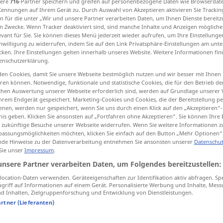
sere
716
-Partner speichern und greifen auf personenbezogene Daten wie Browserdat
Kennungen auf Ihrem Gerät zu. Durch Auswahl von Akzeptieren aktivieren Sie Trackin
n für die unter „Wir und unsere Partner verarbeiten Daten, um Ihnen Dienste bereitz
n Zwecke. Wenn Tracker deaktiviert sind, sind manche Inhalte und Anzeigen mögliche
evant für Sie. Sie können dieses Menü jederzeit wieder aufrufen, um Ihre Einstellung
tippen)
inwilligung zu widerrufen, indem Sie auf den Link Privatsphäre-Einstellungen am unt
cken. Ihre Einstellungen gelten innerhalb unseres Website. Weitere Informationen fin
enschutzerklärung.
en Cookies, damit Sie unsere Webseite bestmöglich nutzen und wir besser mit Ihnen
en können. Notwendige, funktionale und statistische Cookies, die für den Betrieb d
kein
keine → siehe „
“
ischen Auswertung unserer Webseite erforderlich sind, werden auf Grundlage unserer
hrem Endgerät gespeichert. Marketing-Cookies und Cookies, die der Bereitstellung per
nen, werden nur gespeichert, wenn Sie uns durch einen Klick auf den „Akzeptieren“-
nis geben. Klicken Sie ansonsten auf „Fortfahren ohne Akzeptieren“. Sie können Ihre 
ür zukünftige Besuche unserer Webseite widerrufen. Wenn Sie weitere Informationen 
assungsmöglichkeiten möchten, klicken Sie einfach auf den Button „Mehr Optionen“
de Hinweise zu der Datenverarbeitung entnehmen Sie ansonsten unserer
Datenschut
 Sie unser
Impressum
.
uesto)
keine
Silbe
(davon)
sagen/verstehen
unsere Partner verarbeiten Daten, um Folgendes bereitzustellen:
ocation-Daten verwenden. Geräteeigenschaften zur Identifikation aktiv abfragen. Sp
griff auf Informationen auf einem Gerät. Personalisierte Werbung und Inhalte, Mes
keine
Fisimatenten!
 Inhalten, Zielgruppenforschung und Entwicklung von Dienstleistungen.
artner (Lieferanten)
keine
Kondition
haben