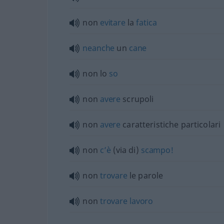
non
evitare
la
fatica
neanche
un
cane
non lo
so
non
avere
scrupoli
non
avere
caratteristiche particolari
non
c’è
(via di)
scampo!
non
trovare
le parole
non
trovare
lavoro