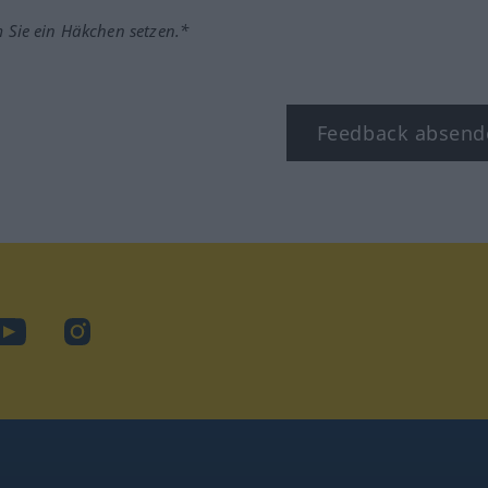
m Sie ein Häkchen setzen.*
Feedback absend
ook
YouTube
Instagram