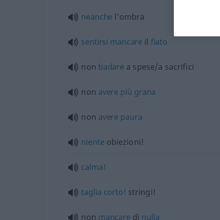
neanche
l’ombra
sentirsi
mancare
il
fiato
non
badare
a spese/a sacrifici
non
avere
più
grana
non
avere
paura
niente
obiezioni!
calma!
taglia
corto!
stringi!
non
mancare
di
nulla