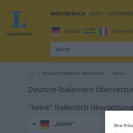
WÖRTERBUCH
SHOP
UNTERNE
Deutsch
Italienisch
Deutsch-Italienisch Wörterbuch
keine
Deutsch-Italienisch Übersetzu
"keine" Italienisch Übersetzun
„keine“
Ihre Priv