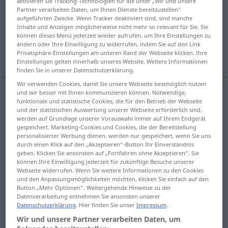
aktivieren Sie Tracking-Technologien für die unter „Wir und unsere
Partner verarbeiten Daten, um Ihnen Dienste bereitzustellen“
Übersicht aller Übersetzungen
aufgeführten Zwecke. Wenn Tracker deaktiviert sind, sind manche
Inhalte und Anzeigen möglicherweise nicht mehr so relevant für Sie. Sie
(Für mehr Details die Übersetzung anklicken/antippen)
können dieses Menü jederzeit wieder aufrufen, um Ihre Einstellungen zu
ändern oder Ihre Einwilligung zu widerrufen, indem Sie auf den Link
trovare
trovare, pensare
sentire
Privatsphäre-Einstellungen am unteren Rand der Webseite klicken. Ihre
Einstellungen gelten innerhalb unseres Website. Weitere Informationen
finden Sie in unserer Datenschutzerklärung.
Wir verwenden Cookies, damit Sie unsere Webseite bestmöglich nutzen
und wir besser mit Ihnen kommunizieren können. Notwendige,
funktionale und statistische Cookies, die für den Betrieb der Webseite
trovare
finden
und der statistischen Auswertung unserer Webseite erforderlich sind,
werden auf Grundlage unserer Vorauswahl immer auf Ihrem Endgerät
gespeichert. Marketing-Cookies und Cookies, die der Bereitstellung
personalisierter Werbung dienen, werden nur gespeichert, wenn Sie uns
durch einen Klick auf den „Akzeptieren“-Button Ihr Einverständnis
geben. Klicken Sie ansonsten auf „Fortfahren ohne Akzeptieren“. Sie
trovare
,
pensare
finden
beurteilen
können Ihre Einwilligung jederzeit für zukünftige Besuche unserer
Webseite widerrufen. Wenn Sie weitere Informationen zu den Cookies
und den Anpassungsmöglichkeiten möchten, klicken Sie einfach auf den
Button „Mehr Optionen“. Weitergehende Hinweise zu der
Datenverarbeitung entnehmen Sie ansonsten unserer
Beispiele
Datenschutzerklärung
. Hier finden Sie unser
Impressum
.
etwas
an j-m/etw finden
Wir und unsere Partner verarbeiten Daten, um