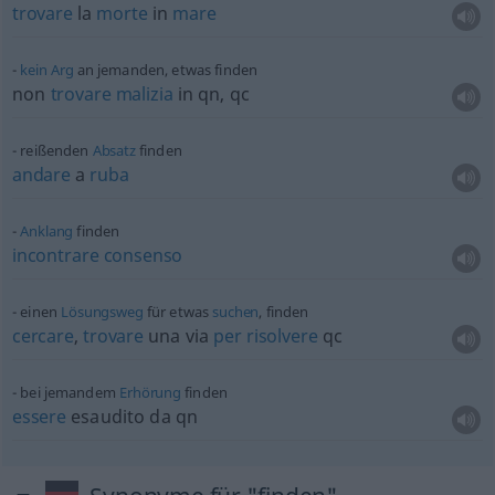
trovare
la
morte
in
mare
kein
Arg
an jemanden,
etwas
finden
non
trovare
malizia
in
qn
,
qc
reißenden
Absatz
finden
andare
a
ruba
Anklang
finden
incontrare
consenso
einen
Lösungsweg
für
etwas
suchen
, finden
cercare
,
trovare
una via
per
risolvere
qc
bei jemandem
Erhörung
finden
essere
esaudito da
qn