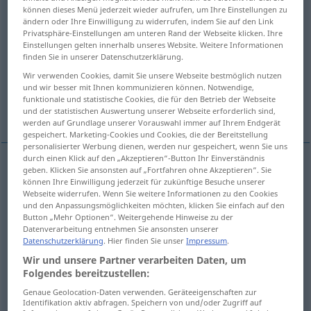
können dieses Menü jederzeit wieder aufrufen, um Ihre Einstellungen zu
ändern oder Ihre Einwilligung zu widerrufen, indem Sie auf den Link
Übersicht aller Übersetzungen
Privatsphäre-Einstellungen am unteren Rand der Webseite klicken. Ihre
(Für mehr Details die Übersetzung anklicken/antippen)
Einstellungen gelten innerhalb unseres Website. Weitere Informationen
finden Sie in unserer Datenschutzerklärung.
Meer, See
Meer, Menge
Wir verwenden Cookies, damit Sie unsere Webseite bestmöglich nutzen
und wir besser mit Ihnen kommunizieren können. Notwendige,
funktionale und statistische Cookies, die für den Betrieb der Webseite
Weitere Beispiele...
und der statistischen Auswertung unserer Webseite erforderlich sind,
werden auf Grundlage unserer Vorauswahl immer auf Ihrem Endgerät
gespeichert. Marketing-Cookies und Cookies, die der Bereitstellung
personalisierter Werbung dienen, werden nur gespeichert, wenn Sie uns
durch einen Klick auf den „Akzeptieren“-Button Ihr Einverständnis
geben. Klicken Sie ansonsten auf „Fortfahren ohne Akzeptieren“. Sie
Meer
n
mare
können Ihre Einwilligung jederzeit für zukünftige Besuche unserer
Webseite widerrufen. Wenn Sie weitere Informationen zu den Cookies
und den Anpassungsmöglichkeiten möchten, klicken Sie einfach auf den
See
f
mare
Button „Mehr Optionen“. Weitergehende Hinweise zu der
Datenverarbeitung entnehmen Sie ansonsten unserer
Datenschutzerklärung
. Hier finden Sie unser
Impressum
.
Wir und unsere Partner verarbeiten Daten, um
Meer
n
mare
FIG
Folgendes bereitzustellen:
Genaue Geolocation-Daten verwenden. Geräteeigenschaften zur
Menge
f
mare
FIG
Identifikation aktiv abfragen. Speichern von und/oder Zugriff auf