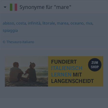
Synonyme für "mare"
abisso
,
costa
,
infinità
,
litorale
,
marea
,
oceano
,
riva
,
spiaggia
© Thesauro italiano