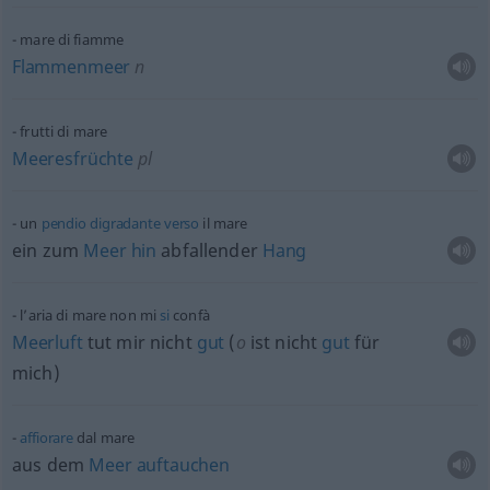
mare di fiamme
Flammenmeer
n
frutti di mare
Meeresfrüchte
pl
un
pendio
digradante
verso
il mare
ein zum
Meer
hin
abfallender
Hang
l’aria di mare non mi
si
confà
Meerluft
tut mir nicht
gut
(
o
ist nicht
gut
für
mich)
affiorare
dal mare
aus dem
Meer
auftauchen