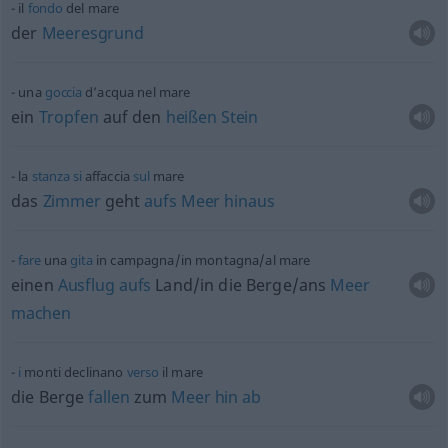
il
fondo
del mare
der
Meeresgrund
una
goccia
d’acqua nel mare
ein
Tropfen
auf den
heißen
Stein
la
stanza
si
affaccia
sul
mare
das
Zimmer
geht
aufs
Meer
hinaus
fare
una
gita
in campagna/in montagna/al mare
einen
Ausflug
aufs
Land/in die Berge/ans
Meer
machen
i
monti declinano
verso
il mare
die Berge
fallen
zum
Meer
hin
ab