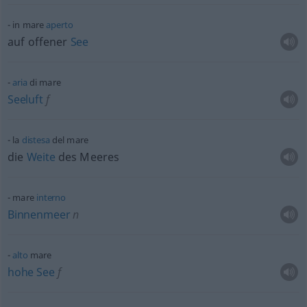
in mare
aperto
auf offener
See
aria
di mare
Seeluft
f
la
distesa
del mare
die
Weite
des Meeres
mare
interno
Binnenmeer
n
alto
mare
hohe
See
f