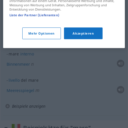
Informationen auf einem Gerät. Personalisierte Werbung und Inhalte,
Messung von Werbung und Inhalten, Zielgruppenforschung und
Entwicklung von Dienstleistungen.
Liste der Partner (Lieferanten)
Beispiele
in
alto
mare
Mehr Optionen
Akzeptieren
auf hoher
See
mare
interno
n
Binnenmeer
livello
del mare
m
Meeresspiegel
Beispiele anzeigen