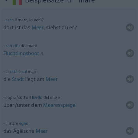
Beispielsätze für "mare"
ecco
il mare, lo vedi?
dort ist das
Meer
, siehst du es?
carretta
del mare
Flüchtlingsboot
n
la
città
è
sul
mare
die
Stadt
liegt am
Meer
sopra/sotto il
livello
del mare
über/unter dem
Meeresspiegel
il mare
egeo
das Ägäische
Meer