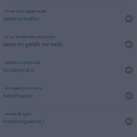
in un
certo
qual modo
gewissermaßen
il
suo
modo non mi
quadra
seine
Art
gefällt mir nicht
modo
condizionale
Konditional
m
in modo
provvisorio
behelfsweise
modo di
agire
Handlungsweise
f