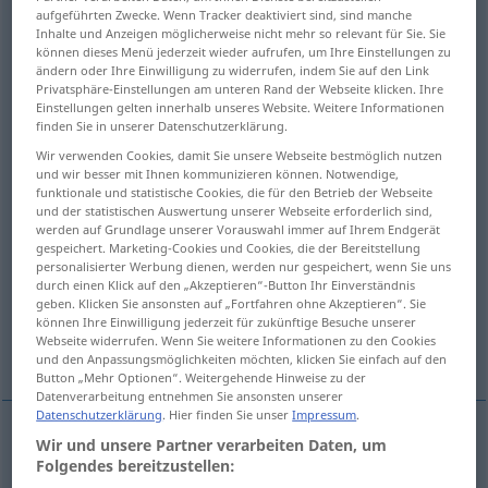
aufgeführten Zwecke. Wenn Tracker deaktiviert sind, sind manche
Inhalte und Anzeigen möglicherweise nicht mehr so relevant für Sie. Sie
Übersicht aller Übersetzungen
können dieses Menü jederzeit wieder aufrufen, um Ihre Einstellungen zu
(Für mehr Details die Übersetzung anklicken/antippen)
ändern oder Ihre Einwilligung zu widerrufen, indem Sie auf den Link
Privatsphäre-Einstellungen am unteren Rand der Webseite klicken. Ihre
Einstellungen gelten innerhalb unseres Website. Weitere Informationen
Art, Weise, Art und Weise, Modus
finden Sie in unserer Datenschutzerklärung.
Wir verwenden Cookies, damit Sie unsere Webseite bestmöglich nutzen
Mittel, Weg
Gelegenheit, Möglichkeit
und wir besser mit Ihnen kommunizieren können. Notwendige,
funktionale und statistische Cookies, die für den Betrieb der Webseite
und der statistischen Auswertung unserer Webseite erforderlich sind,
Modus
Modus
werden auf Grundlage unserer Vorauswahl immer auf Ihrem Endgerät
gespeichert. Marketing-Cookies und Cookies, die der Bereitstellung
personalisierter Werbung dienen, werden nur gespeichert, wenn Sie uns
durch einen Klick auf den „Akzeptieren“-Button Ihr Einverständnis
Benehmen, Umgangsform
geben. Klicken Sie ansonsten auf „Fortfahren ohne Akzeptieren“. Sie
können Ihre Einwilligung jederzeit für zukünftige Besuche unserer
Webseite widerrufen. Wenn Sie weitere Informationen zu den Cookies
Weitere Beispiele...
und den Anpassungsmöglichkeiten möchten, klicken Sie einfach auf den
Button „Mehr Optionen“. Weitergehende Hinweise zu der
Datenverarbeitung entnehmen Sie ansonsten unserer
Datenschutzerklärung
. Hier finden Sie unser
Impressum
.
Wir und unsere Partner verarbeiten Daten, um
Art
f
modo
Folgendes bereitzustellen: