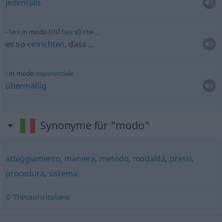
jedenfalls
od
fare
in modo (
fare
sì) che …
es so
einrichten
, dass …
in modo
esponenziale
übermäßig
Synonyme für "modo"
atteggiamento
,
maniera
,
metodo
,
modalità
,
prassi
,
procedura
,
sistema
© Thesauro italiano