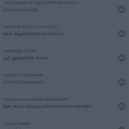
equipaggiato
al
meglio
, nel modo
migliore
bestausgerüstet
un modo di
parlare
smozzicato
eine abgehackte
Redeweise
nel modo
abituale
auf gewohnte
Weise
trattare
in
malo
modo
schlecht
behandeln
bisogna
provvedere
in
qualche
modo
hier muss
etwas
unternommen werden
ad
ogni
modo