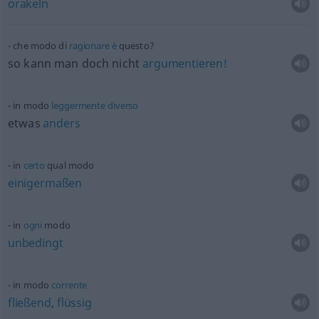
orakeln
che modo di
ragionare
è
questo?
so kann man doch nicht
argumentieren!
in modo
leggermente
diverso
etwas
anders
in
certo
qual modo
einigermaßen
in
ogni
modo
unbedingt
in modo
corrente
fließend
,
flüssig