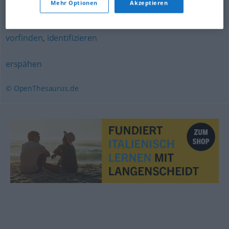
Mehr Optionen
Akzeptieren
antreffen
,
finden
,
auffinden
,
(zufällig) begegnen
,
vorfinden
,
identifizieren
erspähen
© OpenThesaurus.de