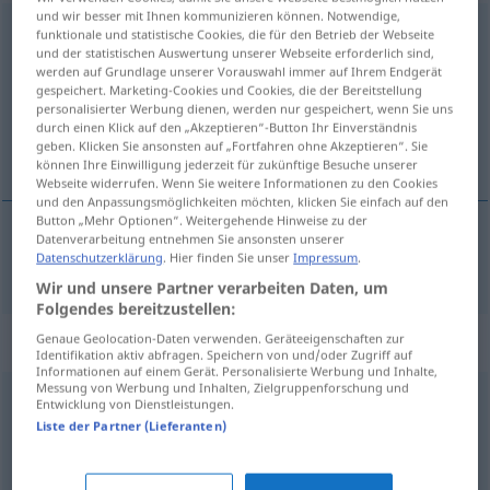
und wir besser mit Ihnen kommunizieren können. Notwendige,
entdecken
v/t
funktionale und statistische Cookies, die für den Betrieb der Webseite
und der statistischen Auswertung unserer Webseite erforderlich sind,
werden auf Grundlage unserer Vorauswahl immer auf Ihrem Endgerät
Übersicht aller Übersetzungen
gespeichert. Marketing-Cookies und Cookies, die der Bereitstellung
(Für mehr Details die Übersetzung anklicken/antippen)
personalisierter Werbung dienen, werden nur gespeichert, wenn Sie uns
durch einen Klick auf den „Akzeptieren“-Button Ihr Einverständnis
geben. Klicken Sie ansonsten auf „Fortfahren ohne Akzeptieren“. Sie
scoprire
können Ihre Einwilligung jederzeit für zukünftige Besuche unserer
Webseite widerrufen. Wenn Sie weitere Informationen zu den Cookies
und den Anpassungsmöglichkeiten möchten, klicken Sie einfach auf den
Button „Mehr Optionen“. Weitergehende Hinweise zu der
Datenverarbeitung entnehmen Sie ansonsten unserer
Datenschutzerklärung
. Hier finden Sie unser
Impressum
.
scoprire
entdecken
Wir und unsere Partner verarbeiten Daten, um
Folgendes bereitzustellen:
Synonyme für "entdecken"
Genaue Geolocation-Daten verwenden. Geräteeigenschaften zur
Identifikation aktiv abfragen. Speichern von und/oder Zugriff auf
Informationen auf einem Gerät. Personalisierte Werbung und Inhalte,
Messung von Werbung und Inhalten, Zielgruppenforschung und
Entwicklung von Dienstleistungen.
erkennen
,
ausmachen
,
konstatieren (geh.)
,
festmachen
,
Liste der Partner (Lieferanten)
sehen
,
identifizieren
,
aufklären
,
feststellen
,
ermitteln
,
eruieren
,
aufdecken
,
herausfinden