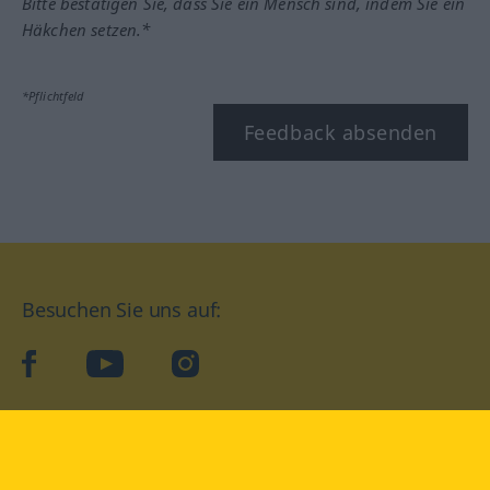
Bitte bestätigen Sie, dass Sie ein Mensch sind, indem Sie ein
Häkchen setzen.*
*Pflichtfeld
Feedback absenden
Besuchen Sie uns auf:
facebook
YouTube
Instagram
Langenscheidt