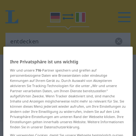
Ihre Privatsphäre ist uns wichtig
Deutsch-Italienisch Wörterbuch
entdecken
Wir und unsere
716
-Partner speichern und greifen auf
Deutsch-Italienisch Übersetzung
personenbezogene Daten wie Browserdaten oder eindeutige
Kennungen auf Ihrem Gerät zu. Durch Auswahl von Akzeptieren
für "entdecken"
aktivieren Sie Tracking-Technologien für die unter „Wir und unsere
Partner verarbeiten Daten, um Ihnen Dienste bereitzustellen“
aufgeführten Zwecke. Wenn Tracker deaktiviert sind, sind manche
"entdecken" Italienisch
Inhalte und Anzeigen möglicherweise nicht mehr so relevant für Sie. Sie
können dieses Menü jederzeit wieder aufrufen, um Ihre Einstellungen zu
Übersetzung
ändern oder Ihre Einwilligung zu widerrufen, indem Sie auf den Link
Privatsphäre-Einstellungen am unteren Rand der Webseite klicken. Ihre
Einstellungen gelten innerhalb unseres Website. Weitere Informationen
finden Sie in unserer Datenschutzerklärung.
„entdecken“
: transitives Verb
Wir verwenden Cookies, damit Sie unsere Webseite bestmöglich nutzen