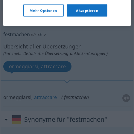
Mehr Optionen
Akzeptieren
„festmachen“
: intransitives Verb
festmachen
v/i
<
h.
>
Übersicht aller Übersetzungen
(Für mehr Details die Übersetzung anklicken/antippen)
ormeggiarsi, attraccare
ormeggiarsi,
attraccare
festmachen
Synonyme für "festmachen"