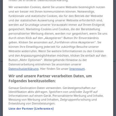
festmachen
Wir verwenden Cookies, damit Sie unsere Webseite bestmöglich nutzen
v/t
und wir besser mit Ihnen kommunizieren können. Notwendige,
funktionale und statistische Cookies, die für den Betrieb der Webseite
Übersicht aller Übersetzungen
und der statistischen Auswertung unserer Webseite erforderlich sind,
(Für mehr Details die Übersetzung anklicken/antippen)
werden auf Grundlage unserer Vorauswahl immer auf Ihrem Endgerät
gespeichert. Marketing-Cookies und Cookies, die der Bereitstellung
personalisierter Werbung dienen, werden nur gespeichert, wenn Sie uns
fermare, fissare
stabilire
durch einen Klick auf den „Akzeptieren“-Button Ihr Einverständnis
geben. Klicken Sie ansonsten auf „Fortfahren ohne Akzeptieren“. Sie
können Ihre Einwilligung jederzeit für zukünftige Besuche unserer
ormeggiare
Webseite widerrufen. Wenn Sie weitere Informationen zu den Cookies
und den Anpassungsmöglichkeiten möchten, klicken Sie einfach auf den
Button „Mehr Optionen“. Weitergehende Hinweise zu der
Datenverarbeitung entnehmen Sie ansonsten unserer
Datenschutzerklärung
. Hier finden Sie unser
Impressum
.
fermare
,
fissare
festmachen
befestigen
Wir und unsere Partner verarbeiten Daten, um
Folgendes bereitzustellen:
Genaue Geolocation-Daten verwenden. Geräteeigenschaften zur
Identifikation aktiv abfragen. Speichern von und/oder Zugriff auf
stabilire
festmachen
fest vereinbaren
Informationen auf einem Gerät. Personalisierte Werbung und Inhalte,
Messung von Werbung und Inhalten, Zielgruppenforschung und
Entwicklung von Dienstleistungen.
Liste der Partner (Lieferanten)
ormeggiare
festmachen
SCHIFF